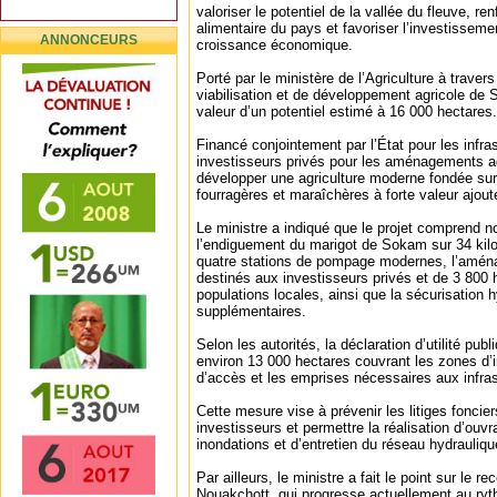
valoriser le potentiel de la vallée du fleuve, re
alimentaire du pays et favoriser l’investissem
ANNONCEURS
croissance économique.
Porté par le ministère de l’Agriculture à trave
viabilisation et de développement agricole de 
valeur d’un potentiel estimé à 16 000 hectares.
Financé conjointement par l’État pour les infra
investisseurs privés pour les aménagements ag
développer une agriculture moderne fondée sur l’
fourragères et maraîchères à forte valeur ajout
Le ministre a indiqué que le projet comprend n
l’endiguement du marigot de Sokam sur 34 kilo
quatre stations de pompage modernes, l’amén
destinés aux investisseurs privés et de 3 800
populations locales, ainsi que la sécurisation 
supplémentaires.
Selon les autorités, la déclaration d’utilité pub
environ 13 000 hectares couvrant les zones d’
d’accès et les emprises nécessaires aux infras
Cette mesure vise à prévenir les litiges fonciers,
investisseurs et permettre la réalisation d’ouv
inondations et d’entretien du réseau hydrauliqu
Par ailleurs, le ministre a fait le point sur le 
Nouakchott, qui progresse actuellement au ryt