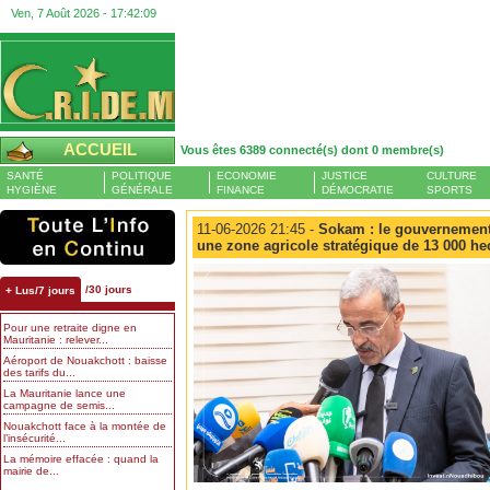
Ven, 7 Août 2026 -
17:42:09
ACCUEIL
Vous êtes 6389 connecté(s) dont 0 membre(s)
SANTÉ
POLITIQUE
ECONOMIE
JUSTICE
CULTURE
HYGIÈNE
GÉNÉRALE
FINANCE
DÉMOCRATIE
SPORTS
11-06-2026 21:45 -
Sokam : le gouvernement d
une zone agricole stratégique de 13 000 he
/30 jours
+ Lus/7 jours
Pour une retraite digne en
Mauritanie : relever...
Aéroport de Nouakchott : baisse
des tarifs du...
La Mauritanie lance une
campagne de semis...
Nouakchott face à la montée de
l’insécurité...
La mémoire effacée : quand la
mairie de...