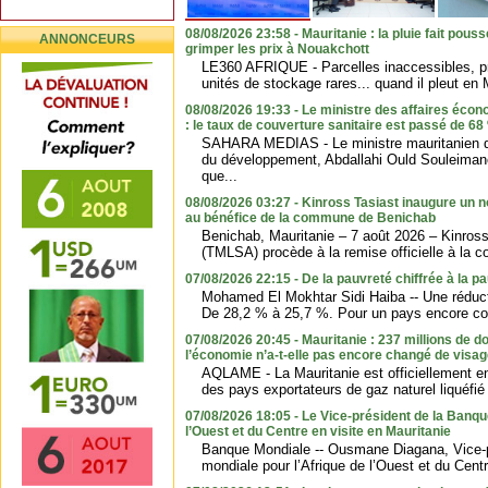
08/08/2026 23:58 - Mauritanie : la pluie fait pouss
ANNONCEURS
grimper les prix à Nouakchott
LE360 AFRIQUE - Parcelles inaccessibles, pro
unités de stockage rares... quand il pleut en M
08/08/2026 19:33 - Le ministre des affaires éc
: le taux de couverture sanitaire est passé de 68
SAHARA MEDIAS - Le ministre mauritanien d
du développement, Abdallahi Ould Souleimane
que...
08/08/2026 03:27 - Kinross Tasiast inaugure un 
au bénéfice de la commune de Benichab
Benichab, Mauritanie – 7 août 2026 – Kinross
(TMLSA) procède à la remise officielle à la 
07/08/2026 22:15 - De la pauvreté chiffrée à la pa
Mohamed El Mokhtar Sidi Haiba -- Une réducti
De 28,2 % à 25,7 %. Pour un pays encore con
07/08/2026 20:45 - Mauritanie : 237 millions de 
l’économie n’a-t-elle pas encore changé de visag
AQLAME - La Mauritanie est officiellement en
des pays exportateurs de gaz naturel liquéfié
07/08/2026 18:05 - Le Vice-président de la Banqu
l’Ouest et du Centre en visite en Mauritanie
Banque Mondiale -- Ousmane Diagana, Vice-p
mondiale pour l’Afrique de l’Ouest et du Centre