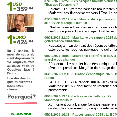
07/08/2026 12:51 - Les banques mauritaniennes 
l’État que l’économie ?
Aqlame -- Le Système bancaire mauritanien 
réorienter ses financements vers l’État. Le co
07/08/2026 12:12 - Le « Mandat de la jeunesse » 
au service du capital humain
L'Authentique -- Il est des moments où les ch
gestion du présent pour engager durablement s
06/08/2026 21:30 - Mauritanie : le rapport 2025 d
gouvernance Ghazouani
Kassataya -- En donnant des réponses différe
extérieure, les recettes publiques, le déficit bu
06/08/2026 16:03 - Mauritanie : derrière le gaz, l
marché des changes
Afrik.com -- Le premier bilan économique de 
révèle un paradoxe. Malgré le démarrage des 
06/08/2026 13:31 - Situation économique 2025 : 
rapport
LA DÉPÊCHE - Le Rapport annuel 2025 de la
Mauritanie (BCM), document de référence ce
photographie...
06/08/2026 13:19 - Le brasier de l’inflation. Par 
Mohamed Mouloud*
Au moment où la Banque Centrale resserre sa
contenir la consommation, ce qui révèle bel et
05/08/2026 16:38 - Rapport annuel 2025 : La BC