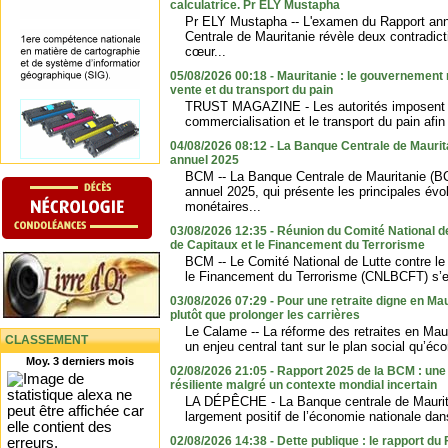
calculatrice. Pr ELY Mustapha
Pr ELY Mustapha -- L'examen du Rapport ann
Centrale de Mauritanie révèle deux contradict
cœur...
05/08/2026 00:18 - Mauritanie : le gouvernement r
vente et du transport du pain
TRUST MAGAZINE - Les autorités imposent de
commercialisation et le transport du pain afin 
04/08/2026 08:12 - La Banque Centrale de Maurit
annuel 2025
BCM -- La Banque Centrale de Mauritanie (B
annuel 2025, qui présente les principales év
monétaires...
03/08/2026 12:35 - Réunion du Comité National d
de Capitaux et le Financement du Terrorisme
BCM -- Le Comité National de Lutte contre le
le Financement du Terrorisme (CNLBCFT) s’est
03/08/2026 07:29 - Pour une retraite digne en Mau
plutôt que prolonger les carrières
Le Calame -- La réforme des retraites en Maur
CLASSEMENT
un enjeu central tant sur le plan social qu’éc
Moy. 3 derniers mois
02/08/2026 21:05 - Rapport 2025 de la BCM : un
résiliente malgré un contexte mondial incertain
LA DÉPÊCHE - La Banque centrale de Maurit
largement positif de l’économie nationale dan
02/08/2026 14:38 - Dette publique : le rapport du F