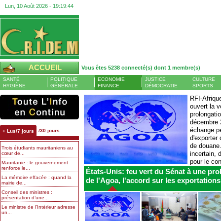
Lun, 10 Août 2026 -
19:19:44
ACCUEIL
Vous êtes 5238 connecté(s) dont 1 membre(s)
SANTÉ
POLITIQUE
ECONOMIE
JUSTICE
CULTURE
HYGIÈNE
GÉNÉRALE
FINANCE
DÉMOCRATIE
SPORTS
RFI-Afriqu
ouvert la 
Tasiast : production en légère hausse sur la plus grande
Banque centrale : le
prolongatio
mine d’or de Mauritanie à mi-2026
atteint 13 % et l’empl
décembre 2
AGENCE ECOFIN - Aux côtés
échange pe
/30 jours
+ Lus/7 jours
du minerai de fer, l’or constitue
d'exporter 
le principal produit minier
de douane.
Trois étudiants mauritaniens au
exploité en Mauritanie. Une
incertain, 
cœur de...
filière encore largement portée
pour le con
Mauritanie : le gouvernement
par la mine d’or Tasiast, l’une
renforce le...
d'avantage
des plus grandes
États-Unis: feu vert du Sénat à une pro
exploitations...
l’année, contre...
La mémoire effacée : quand la
de l'Agoa, l'accord sur les exportations
mairie de...
Conseil des ministres :
présentation d’une...
Le ministre de l’Intérieur adresse
un...