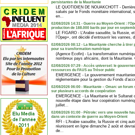
persistantes de la Mauritanie
LE QUOTIDIEN DE NOUAKCHOTT - Derrière l
salués par le Fonds monétaire international,
en...
02/08/2026 14:31 - Guerre au Moyen-Orient : l’
production de 188.000 barils par jour en septem
LE FIGARO - L’Arabie saoudite, la Russie, e
l’Opep+, ont décidé d’entrouvrir les vannes, 
02/08/2026 08:12 - La Mauritanie cherche à tirer 
pour sa transformation numérique
(Agence Ecofin) - La transformation numérique 
nombreux pays africains, dont la Mauritanie. C
02/08/2026 07:29 - Accès universel: le gouverne
ressources du FAUS au Trésor public
EMERGENCE - Le gouvernement mauritanien
réglementaire pour la gestion du Fonds d’accè
02/08/2026 06:00 - Mauritanie – Oman: un forum
sur plusieurs accords de coopération
EMERGENCE - La Mauritanie et le Sultanat d
nouvelle étape dans leur coopération numériq
juillet...
02/08/2026 01:00 - Pétrole: vers une nouvelle h
dans un contexte de guerre au Moyen-Orient
RFI - L'Arabie saoudite, la Russie et cinq a
réunissent en ligne dimanche 2 août et devra
de...