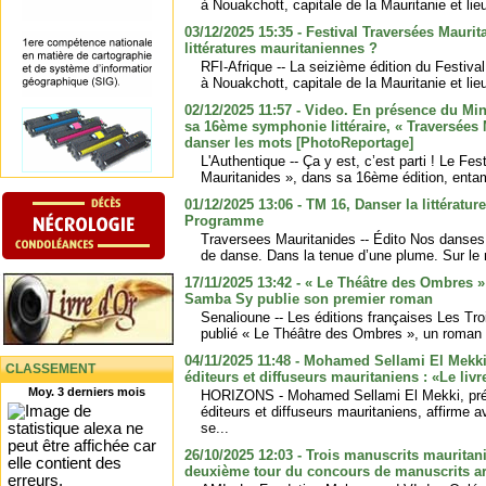
à Nouakchott, capitale de la Mauritanie et lie
03/12/2025 15:35 - Festival Traversées Mauri
littératures mauritaniennes ?
RFI-Afrique -- La seizième édition du Festiv
à Nouakchott, capitale de la Mauritanie et lie
02/12/2025 11:57 - Video. En présence du Mini
sa 16ème symphonie littéraire, « Traversées 
danser les mots [PhotoReportage]
L'Authentique -- Ça y est, c’est parti ! Le Fe
Mauritanides », dans sa 16ème édition, entame
01/12/2025 13:06 - TM 16, Danser la littérature
Programme
Traversees Mauritanides -- Édito Nos danses
de danse. Dans la tenue d’une plume. Sur le 
17/11/2025 13:42 - « Le Théâtre des Ombres »
Samba Sy publie son premier roman
Senalioune -- Les éditions françaises Les T
publié « Le Théâtre des Ombres », un roman de
04/11/2025 11:48 - Mohamed Sellami El Mekki
CLASSEMENT
éditeurs et diffuseurs mauritaniens : «Le li
Moy. 3 derniers mois
HORIZONS - Mohamed Sellami El Mekki, prés
éditeurs et diffuseurs mauritaniens, affirme a
se...
26/10/2025 12:03 - Trois manuscrits mauritani
deuxième tour du concours de manuscrits ar