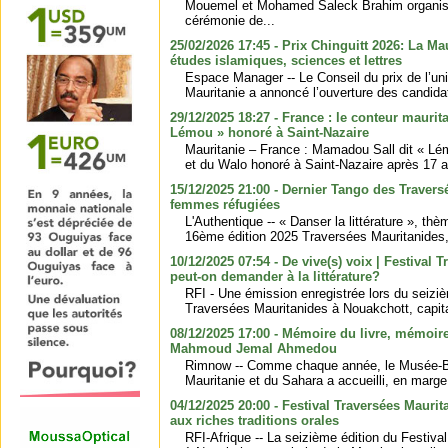
Mouemel et Mohamed Saleck Brahim organise
cérémonie de...
25/02/2026 17:45 - Prix Chinguitt 2026: La M
études islamiques, sciences et lettres
Espace Manager -- Le Conseil du prix de l’uni
Mauritanie a annoncé l’ouverture des candidatu
29/12/2025 18:27 - France : le conteur mauri
Lémou » honoré à Saint-Nazaire
Mauritanie – France : Mamadou Sall dit « Lémo
et du Walo honoré à Saint-Nazaire après 17 
15/12/2025 21:00 - Dernier Tango des Travers
femmes réfugiées
L'Authentique -- « Danser la littérature », thè
16ème édition 2025 Traversées Mauritanides, 
10/12/2025 07:54 - De vive(s) voix | Festival 
peut-on demander à la littérature?
RFI - Une émission enregistrée lors du seiziè
Traversées Mauritanides à Nouakchott, capital
08/12/2025 17:00 - Mémoire du livre, mémoir
Mahmoud Jemal Ahmedou
Rimnow -- Comme chaque année, le Musée-Bi
Mauritanie et du Sahara a accueilli, en marge 
04/12/2025 20:00 - Festival Traversées Maurit
aux riches traditions orales
RFI-Afrique -- La seizième édition du Festiv