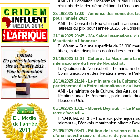
AMI - La Fondation Mohammed VI des Ouléma
résultats de la deuxième édition du Concours
22/10/2025 17:00 - Annonce des noms des lau
pour l’année 2025
AMI - Le Conseil du Prix Chinguitt a annoncé
lauréats du prix pour l’année 2025. Le Conseil
21/10/2025 20:45 - 28e Salon international du 
Mauritanie à l’honneur
El Watan -- Sur une superficie de 23 000 mèt
titres, toutes disciplines confondues seront d
21/10/2025 11:34 - Culture : La Mauritanie lan
internationale du livre de Nouakchott
Le Quotidien de Nouakchott -- Le ministre de l
Communication et des Relations avec le Parle
18/10/2025 21:14 - Le ministre de la Culture:
participeront à la Foire internationale du liv
AMI - Le ministre de la Culture, des Arts, de
Relations avec le Parlement, porte-parole du
Houssein Ould...
03/10/2025 10:11 - Mbarek Beyrouk : « La Mau
terre d’accueil »
FINANCIAL AFRIK - Face aux polémiques susc
migrants», l’écrivain mauritanien Mbarek Bey
29/09/2025 03:41 - Edition de la saison cultur
d’une nouvelle œuvre littéraire du journali