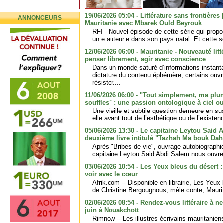
19/06/2026 05:04 - Littérature sans frontières 
ANNONCEURS
Mauritanie avec Mbarek Ould Beyrouk
RFI - Nouvel épisode de cette série qui prop
un.e auteur.e dans son pays natal. Et cette s
12/06/2026 06:00 - Mauritanie - Nouveauté litté
penser librement, agir avec conscience
Dans un monde saturé d’informations instant
dictature du contenu éphémère, certains ouv
résister....
11/06/2026 06:00 - "Tout simplement, ma plu
souffles" : une passion ontologique à ciel ou
Une vieille et subtile question demeure en susp
elle avant tout de l’esthétique ou de l’existenc
05/06/2026 13:30 - Le capitaine Leytou Said 
deuxième livre intitulé "Tazhah Ma bouk Da
Après "Bribes de vie", ouvrage autobiographi
capitaine Leytou Said Abdi Salem nous ouvre 
03/06/2026 10:54 - Les Yeux bleus du désert 
voir avec le cœur
Afrik.com -- Disponible en librairie, Les Yeux 
de Christine Bergougnous, mêle conte, Mauri
02/06/2026 08:54 - Rendez-vous littéraire à 
juin à Nouakchott
Rimnow -- Les illustres écrivains mauritani