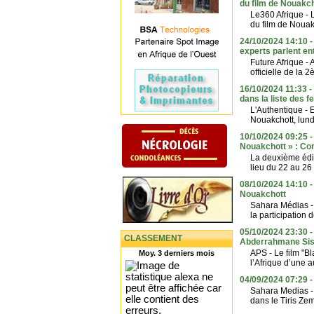
du film de Nouakc
Le360 Afrique - 
du film de Nouak
24/10/2024 14:10 -
experts parlent en
Future Afrique - 
officielle de la 2
16/10/2024 11:33 -
dans la liste des 
L'Authentique - 
Nouakchott, lundi
10/10/2024 09:25 -
Nouakchott » : C
La deuxième édit
lieu du 22 au 26
08/10/2024 14:10 -
Nouakchott
Sahara Médias - 
la participation 
05/10/2024 23:30 -
CLASSEMENT
Abderrahmane Siss
APS - Le film "B
Moy. 3 derniers mois
l’Afrique d’une a
04/09/2024 07:29 -
Sahara Medias - 
dans le Tiris Zem