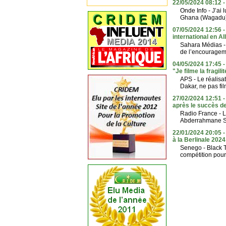
22/05/2024 08:12 -
Onde Info - J’ai 
Ghana (Wagadu) d
07/05/2024 12:56 -
international en A
Sahara Médias - 
de l’encourageme
04/05/2024 17:45
"Je filme la fragil
APS - Le réalisa
Dakar, ne pas fil
27/02/2024 12:51 -
après le succès d
Radio France - L
Abderrahmane Sis
22/01/2024 20:05 
à la Berlinale 2024
Senego - Black T
compétition pour l