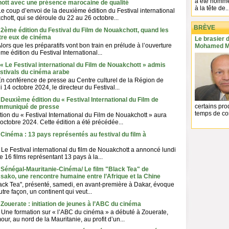
a été nommé
hott avec une présence marocaine de qualité
à la tête de..
Le coup d’envoi de la deuxième édition du Festival international
chott, qui se déroule du 22 au 26 octobre...
BRÈVE
 2ème édition du Festival du Film de Nouakchott, quand les
tre eux de cinéma
Le brasier d
Alors que les préparatifs vont bon train en prélude à l’ouverture
Mohamed M
ème édition du Festival International...
 « Le Festival international du Film de Nouakchott » admis
festivals du cinéma arabe
En conférence de presse au Centre culturel de la Région de
 14 octobre 2024, le directeur du Festival...
 Deuxième édition du « Festival International du Film de
certains prod
ommuniqué de presse
temps de con
ion du « Festival International du Film de Nouakchott » aura
 octobre 2024. Cette édition a été précédée...
 Cinéma : 13 pays représentés au festival du film à
Le Festival international du film de Nouakchott a annoncé lundi
de 16 films représentant 13 pays à la...
 Sénégal-Mauritanie-Cinéma/ Le film "Black Tea" de
ako, une rencontre humaine entre l’Afrique et la Chine
lack Tea", présenté, samedi, en avant-première à Dakar, évoque
utre façon, un continent qui veut...
 Zouerate : initiation de jeunes à l’ABC du cinéma
Une formation sur « l’ABC du cinéma » a débuté à Zouerate,
our, au nord de la Mauritanie, au profit d’un...