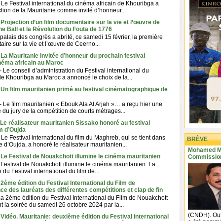
Le Festival international du cinéma africain de Khouribga a
tion de la Mauritanie comme invité d’honneur...
 Projection d’un film documentaire sur la vie et l’œuvre de
 Ball et la Révolution du Fouta de 1776
palais des congrès a abrité, ce samedi 15 février, la première
ire sur la vie et l’œuvre de Ceerno...
 La Mauritanie invitée d’honneur du prochain festival
inéma africain au Maroc
 Le conseil d’administration du Festival international du
de Khouribga au Maroc a annoncé le choix de la...
 Un film mauritanien primé au festival cinématographique de
 Le film mauritanien « Ebouk Ala Al Arjah »… a reçu hier une
 du jury de la compétition de courts métrages...
 Le réalisateur mauritanien Sissako honoré au festival
lm d’Oujda
Le Festival international du film du Maghreb, qui se tient dans
BRÈVE
e d’Oujda, a honoré le réalisateur mauritanien...
Mohamed Ma
 Le Festival de Nouakchott illumine le cinéma mauritanien
Commission
 Festival de Nouakchott illumine le cinéma mauritanien. La
du Festival international du film de...
 2ème édition du Festival International du Film de
e des lauréats des différentes compétitions et clap de fin
La 2ème édition du Festival International du Film de Nouakchott
t la soirée du samedi 26 octobre 2024 par la...
(CNDH). Oul
 Vidéo. Mauritanie: deuxième édition du Festival international