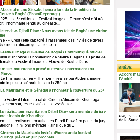
 Abderrahmane Sissako honoré lors de la 5ᵉ édition du
 Fleuve à Boghé (Photo/Reportage)
025 – La 5ᵉ édition du Festival Image du Fleuve s’est clôturée
rt : l’hommage rendu au cinéaste...
Interview- Djibril Diaw : Nous avons fait de Boghé une vitrine
aine
ie - « C’est cette capacité à rassembler des invités de divers
u cinéma africain qui fait toute la...
 Festival Image du Fleuve de Boghé / Communiqué officiel
aisir d’annoncer la nomination de Malika Diagana au poste de
tionale du Festival Image du Fleuve de Boghé.Dans...
BRÈVE
Un film mauritanien primé au festival international du
u Maroc
Accord maur
Le film mauritanien « Thé noir », réalisé par Abderrahmane
l’Amitié
té le prix du scénario lors de la 25ème...
La Mauritanie et le Sénégal à l’honneur à l’ouverture du 25ᵉ
e Festival International du Cinéma Africain de Khouribga
samedi soir, les festivités de sa 25ᵉ édition...
 Le réalisateur mauritanien Djibril Diaw sera membre du jury
étages et un
éma africain de Khouribga
de la Santé, 
m – Le réalisateur mauritanien Djibril Diaw fera partie du jury
catégorie « film long métrage » ainsi que du...
 Cinéma : la Mauritanie invitée d’honneur du festival
houribga prévu en juin prochain