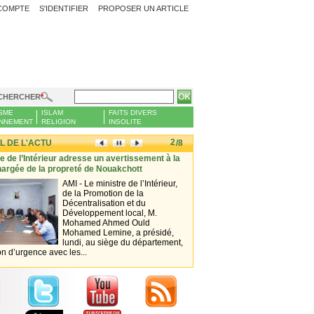
COMPTE
S'IDENTIFIER
PROPOSER UN ARTICLE
CHERCHER
SME
ISLAM
FAITS DIVERS
NNEMENT
RELIGION
INSOLITE
2
L DE L'ACTU
/8
 de l’Intérieur adresse un avertissement à la
Nouakchott face à la montée de l
rgée de la propreté de Nouakchott
simple marche vire au cauchem
AMI - Le ministre de l’Intérieur,
SHEMS
de la Promotion de la
chaque s
Décentralisation et du
pratiqu
Développement local, M.
habitu
Mohamed Ahmed Ould
quotid
Mohamed Lemine, a présidé,
beauco
lundi, au siège du département,
de bien
d’urgence avec les...
Paisiblement, il...