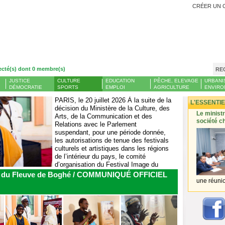
CRÉER UN 
ecté(s) dont 0 membre(s)
RE
JUSTICE
CULTURE
EDUCATION
PÊCHE, ELEVAGE
URBANI
DÉMOCRATIE
SPORTS
EMPLOI
AGRICULTURE
ENVIRO
PARIS, le 20 juillet 2026 À la suite de la
L'ESSENTIE
décision du Ministère de la Culture, des
 grande
Banque centrale : le taux de chômage en Mauritanie a
Le ministre
Arts, de la Communication et des
atteint 13 % et l’emploi a reculé l’année dernière
société cha
Relations avec le Parlement
côtés
SAHARA MEDIAS - Le rapport
suspendant, pour une période donnée,
nstitue
annuel de la Banque centrale
les autorisations de tenue des festivals
r
mauritanienne pour l’année
culturels et artistiques dans les régions
 Une
2025 a révélé une hausse du
de l’intérieur du pays, le comité
 portée
taux de chômage en Mauritanie
d’organisation du Festival Image du
 l’une
désormais à 13,12 % au cours
Fleuve avait...
ge du Fleuve de Boghé / COMMUNIQUÉ OFFICIEL
du quatrième trimestre de
l’année, contre...
une réunion 