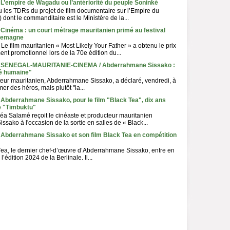
 L’empire de Wagadu ou l’antériorité du peuple Soninké
lu les TDRs du projet de film documentaire sur l’Empire du
ont le commanditaire est le Ministère de la...
 Cinéma : un court métrage mauritanien primé au festival
llemagne
Le film mauritanien « Most Likely Your Father » a obtenu le prix
nt promotionnel lors de la 70e édition du...
 - SENEGAL-MAURITANIE-CINEMA / Abderrahmane Sissako :
ité humaine"
teur mauritanien, Abderrahmane Sissako, a déclaré, vendredi, à
mer des héros, mais plutôt "la...
 Abderrahmane Sissako, pour le film "Black Tea", dix ans
e "Timbuktu"
éa Salamé reçoit le cinéaste et producteur mauritanien
sako à l'occasion de la sortie en salles de « Black...
- Abderrahmane Sissako et son film Black Tea en compétition
ea, le dernier chef-d’œuvre d’Abderrahmane Sissako, entre en
’édition 2024 de la Berlinale. Il...