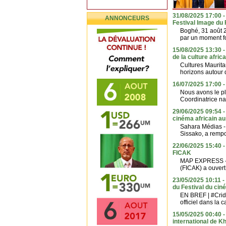
31/08/2025 17:00 -
ANNONCEURS
Festival Image du
Boghé, 31 août 2
par un moment fo
15/08/2025 13:30 - 
de la culture afric
Cultures Mauritan
horizons autour d
16/07/2025 17:00 -
Nous avons le pl
Coordinatrice na
29/06/2025 09:54 - 
cinéma africain a
Sahara Médias - 
Sissako, a rempor
22/06/2025 15:40 - 
FICAK
MAP EXPRESS - L
(FICAK) a ouvert, 
23/05/2025 10:11 -
du Festival du cin
EN BREF | #Cride
officiel dans la 
15/05/2025 00:40 -
international de K