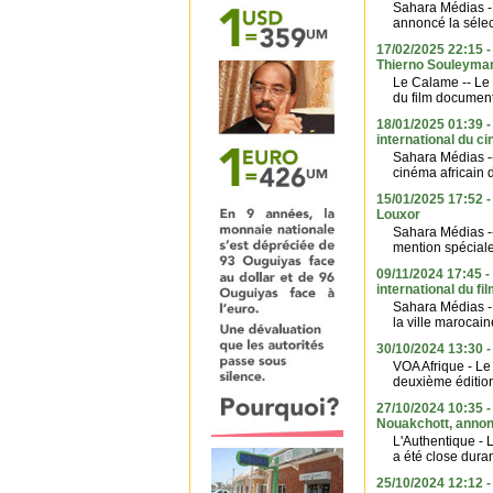
Sahara Médias - 
annoncé la sélec
17/02/2025 22:15 -
Thierno Souleymane
Le Calame -- Le 
du film documenta
18/01/2025 01:39 -
international du c
Sahara Médias --
cinéma africain 
15/01/2025 17:52 -
Louxor
Sahara Médias --
mention spéciale
09/11/2024 17:45 -
international du fi
Sahara Médias - 
la ville marocain
30/10/2024 13:30 -
VOA Afrique - Le
deuxième édition 
27/10/2024 10:35 -
Nouakchott, annonc
L'Authentique - 
a été close duran
25/10/2024 12:12 -