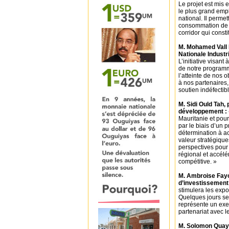
Le projet est mis 
le plus grand emp
national. Il permet
consommation de ca
corridor qui const
M. Mohamed Vall 
Nationale Industr
L’initiative visant
de notre programm
l’atteinte de nos 
à nos partenaires
soutien indéfectibl
M. Sidi Ould Tah,
développement :
Mauritanie et pou
par le biais d’un 
détermination à ac
valeur stratégique
perspectives pour 
régional et accélé
compétitive. »
M. Ambroise Fayo
d’investissement
stimulera les exp
Quelques jours s
représente un exe
partenariat avec l
M. Solomon Quayn