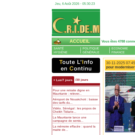
Jeu, 6 Août 2026 -
05:30:24
ACCUEIL
Vous êtes 4788 conn
SANTÉ
POLITIQUE
ECONOMIE
HYGIÈNE
GÉNÉRALE
FINANCE
30-11-2025 07:45
pour moderniser l
/30 jours
+ Lus/7 jours
Pour une retraite digne en
Mauritanie : relever...
Aéroport de Nouakchott : baisse
des tarifs du...
Vidéo. Sénégal : les propos de
Cheikh Tidiane...
La Mauritanie lance une
campagne de semis...
La mémoire effacée : quand la
mairie de...