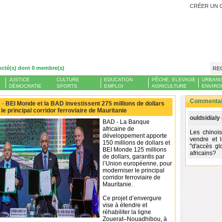
CRÉER UN 
ecté(s) dont 0 membre(s)
RE
JUSTICE
CULTURE
EDUCATION
PÊCHE, ELEVAGE
URBANI
DÉMOCRATIE
SPORTS
EMPLOI
AGRICULTURE
ENVIRO
Commentair
 -
BEI Monde et la BAD investissent 275 millions de dollars
e principal corridor ferroviaire de Mauritanie
ouldsidialy 
BAD - La Banque
africaine de
Les chinois
développement apporte
vendre et 
150 millions de dollars et
"d'accès gl
BEI Monde 125 millions
africains?
de dollars, garantis par
l’Union européenne, pour
moderniser le principal
corridor ferroviaire de
Mauritanie.
Ce projet d’envergure
vise à étendre et
réhabiliter la ligne
Zouerat–Nouadhibou, à