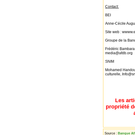
Contact:
BEI
Anne-Cécile Augui
Site web : wwww.e
Groupe de la Ban
Frédéric Bambara,
media@afdb.org
SNIM
Mohamed Handou, 
culturelle, Info@
Les art
propriété d
Source :
Banque Af