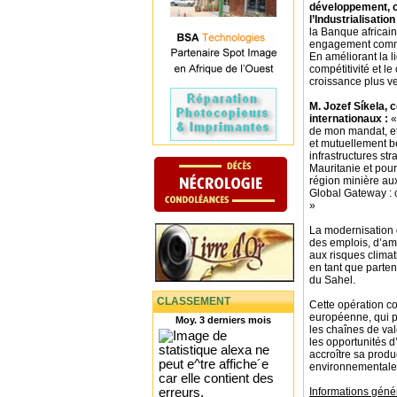
développement, ch
l’Industrialisation
la Banque africain
engagement commun 
En améliorant la 
compétitivité et 
croissance plus ve
M. Jozef Síkela,
internationaux :
«
de mon mandat, et 
et mutuellement b
infrastructures st
Mauritanie et pour
région minière aux
Global Gateway : 
»
La modernisation 
des emplois, d’amé
aux risques climat
en tant que parten
du Sahel.
CLASSEMENT
Cette opération co
européenne, qui pr
Moy. 3 derniers mois
les chaînes de val
les opportunités d’
accroître sa produ
environnementale e
Informations géné