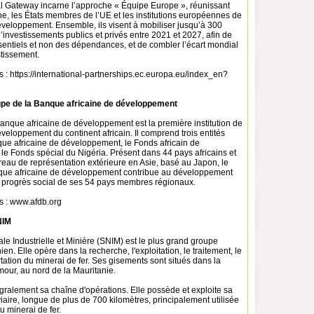
al Gateway incarne l’approche « Équipe Europe », réunissant
e, les États membres de l’UE et les institutions européennes de
veloppement. Ensemble, ils visent à mobiliser jusqu’à 300
d’investissements publics et privés entre 2021 et 2027, afin de
sentiels et non des dépendances, et de combler l’écart mondial
stissement.
s : https://international-partnerships.ec.europa.eu/index_en?
pe de la Banque africaine de développement
anque africaine de développement est la première institution de
eloppement du continent africain. Il comprend trois entités
nque africaine de développement, le Fonds africain de
le Fonds spécial du Nigéria. Présent dans 44 pays africains et
reau de représentation extérieure en Asie, basé au Japon, le
que africaine de développement contribue au développement
progrès social de ses 54 pays membres régionaux.
s : www.afdb.org
NIM
le Industrielle et Minière (SNIM) est le plus grand groupe
ien. Elle opère dans la recherche, l'exploitation, le traitement, le
ortation du minerai de fer. Ses gisements sont situés dans la
mour, au nord de la Mauritanie.
gralement sa chaîne d'opérations. Elle possède et exploite sa
viaire, longue de plus de 700 kilomètres, principalement utilisée
u minerai de fer.