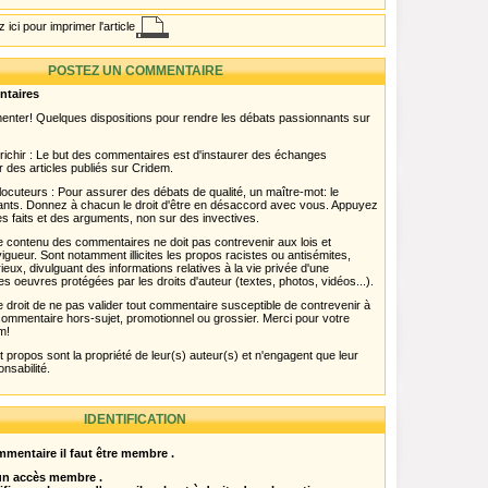
 ici pour imprimer l'article
POSTEZ UN COMMENTAIRE
ntaires
menter! Quelques dispositions pour rendre les débats passionnants sur
chir : Le but des commentaires est d'instaurer des échanges
r des articles publiés sur Cridem.
ocuteurs : Pour assurer des débats de qualité, un maître-mot: le
pants. Donnez à chacun le droit d'être en désaccord avec vous. Appuyez
s faits et des arguments, non sur des invectives.
 Le contenu des commentaires ne doit pas contrevenir aux lois et
igueur. Sont notamment illicites les propos racistes ou antisémites,
rieux, divulguant des informations relatives à la vie privée d'une
es oeuvres protégées par les droits d'auteur (textes, photos, vidéos...).
 droit de ne pas valider tout commentaire susceptible de contrevenir à
ut commentaire hors-sujet, promotionnel ou grossier. Merci pour votre
m!
propos sont la propriété de leur(s) auteur(s) et n'engagent que leur
onsabilité.
IDENTIFICATION
mentaire il faut être membre .
 un accès membre .