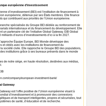
anque européenne d’investissement
nne d’investissement (BEI) est l’institution de financement à
nion européenne, détenue par ses États membres. Elle finance
s qui contribuent aux priorités de l’Union européenne.
branche spécialisée du Groupe BEI dédiée au renforcement de
enariats internationaux et du financement du développement. Elle
t un partenaire clé de l’initiative Global Gateway. EIB Global
 milliards d’euros d’investissements d’ici à la fin 2027.
 l’approche Équipe Europe, BEI Monde développe des
es et ciblés avec les institutions de financement du
a société civile. Elle rapproche le Groupe BEI des populations,
 des institutions grâce à ses bureaux présents dans le monde
es de notre siège, en haute résolution, destinées aux médias,
i.
/EIB
edin.com/company/european-investment-bank/
bal Gateway
l Gateway est l’offre positive de l’Union européenne visant à
 mondial d’investissement et à promouvoir des connexions
tiques et de transport intelligentes, propres et sécurisées, tout
systèmes de santé, d’éducation et de recherche.