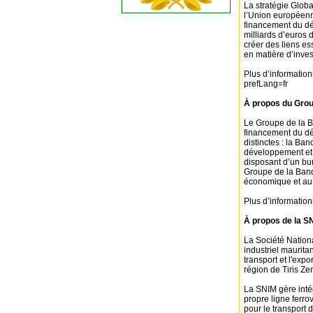
La stratégie Glob
l’Union européenn
financement du dé
milliards d’euros 
créer des liens es
en matière d’inve
Plus d’information
prefLang=fr
À propos du Grou
Le Groupe de la B
financement du dév
distinctes : la Ba
développement et 
disposant d’un bu
Groupe de la Ban
économique et au 
Plus d’information
À propos de la S
La Société Nationa
industriel mauritan
transport et l'exp
région de Tiris Ze
La SNIM gère inté
propre ligne ferro
pour le transport d