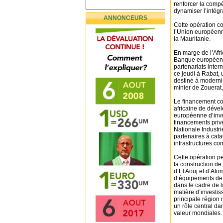
renforcer la compét
dynamiser l’intégr
ANNONCEURS
Cette opération co
l’Union européenne
la Mauritanie.
En marge de l’Afr
Banque européenn
partenariats inter
ce jeudi à Rabat, 
destiné à modernise
minier de Zouerat,
Le financement co
africaine de déve
européenne d’inve
financements priv
Nationale Industr
partenaires à cata
infrastructures co
Cette opération per
la construction de 
d’El Aouj et d’Ato
d’équipements de 
dans le cadre de 
matière d’investis
principale région 
un rôle central da
valeur mondiales.