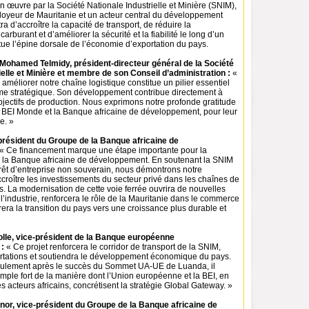
en œuvre par la Société Nationale Industrielle et Minière (SNIM),
loyeur de Mauritanie et un acteur central du développement
tra d’accroître la capacité de transport, de réduire la
rburant et d’améliorer la sécurité et la fiabilité le long d’un
itue l’épine dorsale de l’économie d’exportation du pays.
Mohamed Telmidy, président-directeur général de la Société
ielle et Minière et membre de son Conseil d’administration :
«
 à améliorer notre chaîne logistique constitue un pilier essentiel
e stratégique. Son développement contribue directement à
objectifs de production. Nous exprimons notre profonde gratitude
, BEI Monde et la Banque africaine de développement, pour leur
e. »
 président du Groupe de la Banque africaine de
« Ce financement marque une étape importante pour la
r la Banque africaine de développement. En soutenant la SNIM
prêt d’entreprise non souverain, nous démontrons notre
croître les investissements du secteur privé dans les chaînes de
s. La modernisation de cette voie ferrée ouvrira de nouvelles
l’industrie, renforcera le rôle de la Mauritanie dans le commerce
rera la transition du pays vers une croissance plus durable et
lle, vice-président de la Banque européenne
 :
« Ce projet renforcera le corridor de transport de la SNIM,
ortations et soutiendra le développement économique du pays.
eulement après le succès du Sommet UA-UE de Luanda, il
mple fort de la manière dont l’Union européenne et la BEI, en
es acteurs africains, concrétisent la stratégie Global Gateway. »
or, vice-président du Groupe de la Banque africaine de