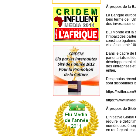
À propos de la B
La Banque europée
long terme de l’U
des investissement
BEI Monde est la 
l’impact des part
constitue égalemen
vise à soutenir 100
Dans le cadre de
partenariats solid
développement et l
des entreprises et
entier.
Des photos récent
sont disponibles ic
https://twitter.com
https://www.link
À propos de Glo
L’initiative Globa
réduire le déficit
numériques, énergé
en renforçant les 