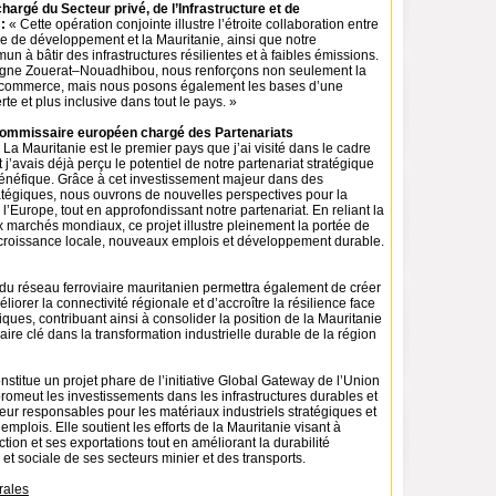
argé du Secteur privé, de l’Infrastructure et de
 :
« Cette opération conjointe illustre l’étroite collaboration entre
e de développement et la Mauritanie, ainsi que notre
à bâtir des infrastructures résilientes et à faibles émissions.
ligne Zouerat–Nouadhibou, nous renforçons non seulement la
le commerce, mais nous posons également les bases d’une
rte et plus inclusive dans tout le pays. »
 commissaire européen chargé des Partenariats
 La Mauritanie est le premier pays que j’ai visité dans le cadre
j’avais déjà perçu le potentiel de notre partenariat stratégique
énéfique. Grâce à cet investissement majeur dans des
ratégiques, nous ouvrons de nouvelles perspectives pour la
 l’Europe, tout en approfondissant notre partenariat. En reliant la
 marchés mondiaux, ce projet illustre pleinement la portée de
croissance locale, nouveaux emplois et développement durable.
du réseau ferroviaire mauritanien permettra également de créer
liorer la connectivité régionale et d’accroître la résilience face
iques, contribuant ainsi à consolider la position de la Mauritanie
aire clé dans la transformation industrielle durable de la région
nstitue un projet phare de l’initiative Global Gateway de l’Union
omeut les investissements dans les infrastructures durables et
eur responsables pour les matériaux industriels stratégiques et
emplois. Elle soutient les efforts de la Mauritanie visant à
ction et ses exportations tout en améliorant la durabilité
t sociale de ses secteurs minier et des transports.
rales