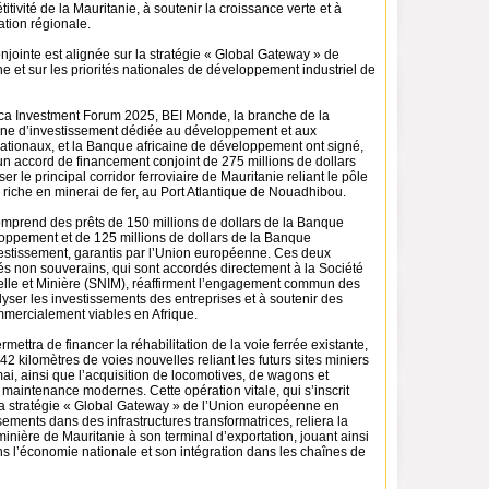
itivité de la Mauritanie, à soutenir la croissance verte et à
ation régionale.
njointe est alignée sur la stratégie « Global Gateway » de
 et sur les priorités nationales de développement industriel de
ica Investment Forum 2025, BEI Monde, la branche de la
e d’investissement dédiée au développement et aux
nationaux, et la Banque africaine de développement ont signé,
un accord de financement conjoint de 275 millions de dollars
r le principal corridor ferroviaire de Mauritanie reliant le pôle
 riche en minerai de fer, au Port Atlantique de Nouadhibou.
mprend des prêts de 150 millions de dollars de la Banque
loppement et de 125 millions de dollars de la Banque
stissement, garantis par l’Union européenne. Ces deux
és non souverains, qui sont accordés directement à la Société
ielle et Minière (SNIM), réaffirment l’engagement commun des
lyser les investissements des entreprises et à soutenir des
mmercialement viables en Afrique.
mettra de financer la réhabilitation de la voie ferrée existante,
42 kilomètres de voies nouvelles reliant les futurs sites miniers
mai, ainsi que l’acquisition de locomotives, de wagons et
maintenance modernes. Cette opération vitale, qui s’inscrit
la stratégie « Global Gateway » de l’Union européenne en
sements dans des infrastructures transformatrices, reliera la
minière de Mauritanie à son terminal d’exportation, jouant ainsi
ns l’économie nationale et son intégration dans les chaînes de