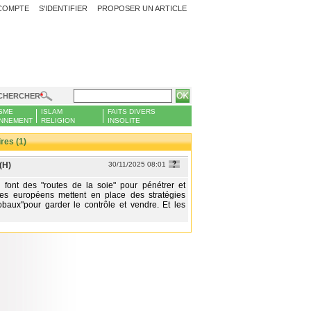
COMPTE
S'IDENTIFIER
PROPOSER UN ARTICLE
CHERCHER
SME
ISLAM
FAITS DIVERS
NNEMENT
RELIGION
INSOLITE
es (1)
(H)
30/11/2025 08:01
 font des "routes de la soie" pour pénétrer et
les européens mettent en place des stratégies
obaux"pour garder le contrôle et vendre. Et les