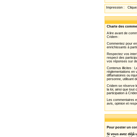
(BAD)
Impression :
Cliquez
Charte des comme
A lire avant de com
Cridem :
Commentez pour enri
enrichissants à parti
Respectez vos interl
respect des partici
vos réponses sur de
Contenus illicites :
réglementations en v
diffamatoires ou inju
personne, utilisant d
Cridem se réserve le
la loi, ainsi que to
participation à Cride
Les commentaires et 
avis, opinion et resp
Pour poster un com
Si vous avez déjà