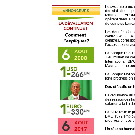
Le système bancai
ANNONCEURS
des statistiques p
Mauritanie (APBM)
opérant dans le p
de comptes bancai
Les données font 
contre 2 493 994 u
comptes, correspon
l’accès aux servic
La Banque Popula
1,46 million de c
International (BMC
Mauritanienne pou
La Banque Nationa
forte progression
Des effectifs en
La croissance du 
des ressources h
salariés à la fin 
La BPM reste le p
BMCI (572 employés
progression des ef
Un réseau bancai