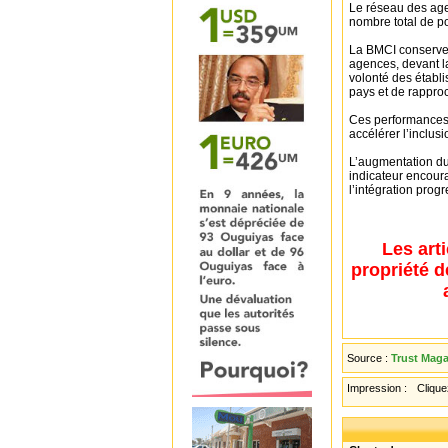
Le réseau des age
nombre total de p
La BMCI conserve 
agences, devant l
volonté des établi
pays et de rappro
Ces performances 
accélérer l’inclus
L’augmentation du
indicateur encoura
l’intégration pro
Les art
propriété d
Source :
Trust Maga
Impression :
Cliquez