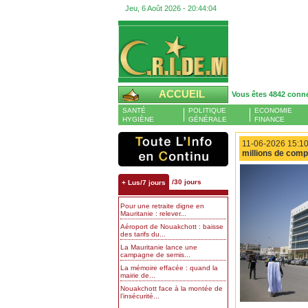
Jeu, 6 Août 2026 -
20:44:05
ACCUEIL
Vous êtes 4842 conn
SANTÉ
POLITIQUE
ECONOMIE
HYGIÈNE
GÉNÉRALE
FINANCE
11-06-2026 15:10
millions de comp
/30 jours
+ Lus/7 jours
Pour une retraite digne en
Mauritanie : relever...
Aéroport de Nouakchott : baisse
des tarifs du...
La Mauritanie lance une
campagne de semis...
La mémoire effacée : quand la
mairie de...
Nouakchott face à la montée de
l’insécurité...