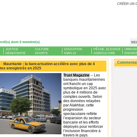
CRÉER UN 
ecté(s) dont 0 membre(s)
RE
JUSTICE
CULTURE
EDUCATION
PÊCHE, ELEVAGE
URBANI
DÉMOCRATIE
SPORTS
EMPLOI
AGRICULTURE
ENVIRO
Commentair
 -
Mauritanie : la bancarisation accélère avec plus de 4
tes enregistrés en 2025
Trust Magazine
-- Les
banques mauritaniennes
ont franchi un cap
symbolique en 2025 avec
plus de 4 millions de
comptes ouverts. Selon
des données relayées
par Alakhbar, cette
progression
spectaculaire reflète
l’expansion du secteur
bancaire et les efforts
déployés pour renforcer
l’inclusion financière à
travers le pays.