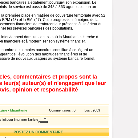
nces bancaires a également poursuivi son expansion. Le
oints de service est passé de 348 à 363 agences en un an.
la première place en matière de couverture territoriale avec 52
a BPM (48) et la BMI (47). Cette progression témoigne de la
ssements financiers de renforcer leur présence à l’intérieur du
cher les services bancaires des populations.
interviennent dans un contexte où la Mauritanie cherche à
ion financière et à moderniser son système financier.
 nombre de comptes bancaires constitue à cet égard un
geant de l’évolution des habitudes financières et de
gressive de nouveaux usagers au système bancaire formel.
icles, commentaires et propos sont la
e leur(s) auteur(s) et n'engagent que leur
avis, opinion et responsabilité
zine - Mauritanie
Commentaires :
0
Lus :
9859
 ici pour imprimer l'article
POSTEZ UN COMMENTAIRE