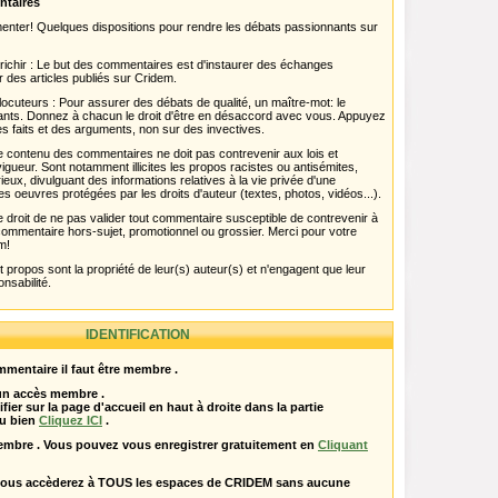
ntaires
menter! Quelques dispositions pour rendre les débats passionnants sur
chir : Le but des commentaires est d'instaurer des échanges
r des articles publiés sur Cridem.
ocuteurs : Pour assurer des débats de qualité, un maître-mot: le
pants. Donnez à chacun le droit d'être en désaccord avec vous. Appuyez
s faits et des arguments, non sur des invectives.
 Le contenu des commentaires ne doit pas contrevenir aux lois et
igueur. Sont notamment illicites les propos racistes ou antisémites,
rieux, divulguant des informations relatives à la vie privée d'une
es oeuvres protégées par les droits d'auteur (textes, photos, vidéos...).
 droit de ne pas valider tout commentaire susceptible de contrevenir à
ut commentaire hors-sujet, promotionnel ou grossier. Merci pour votre
m!
propos sont la propriété de leur(s) auteur(s) et n'engagent que leur
onsabilité.
IDENTIFICATION
mentaire il faut être membre .
 un accès membre .
ifier sur la page d'accueil en haut à droite dans la partie
u bien
Cliquez ICI
.
embre . Vous pouvez vous enregistrer gratuitement en
Cliquant
vous accèderez à TOUS les espaces de CRIDEM sans aucune