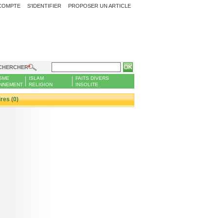
COMPTE
S'IDENTIFIER
PROPOSER UN ARTICLE
CHERCHER
SME
ISLAM
FAITS DIVERS
NNEMENT
RELIGION
INSOLITE
es (0)