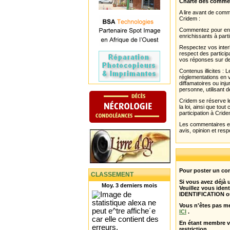
Charte des comme
A lire avant de com
Cridem :
Commentez pour enri
enrichissants à parti
Respectez vos interl
respect des partici
vos réponses sur de
Contenus illicites :
réglementations en v
diffamatoires ou inju
personne, utilisant d
Cridem se réserve le
la loi, ainsi que to
participation à Cride
Les commentaires et 
avis, opinion et resp
Pour poster un com
CLASSEMENT
Si vous avez déjà
Moy. 3 derniers mois
Veuillez vous ident
IDENTIFICATION o
Vous n'êtes pas m
ICI
.
En étant membre 
restriction .