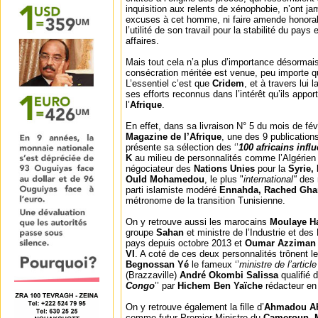
inquisition aux relents de xénophobie, n’ont j
excuses à cet homme, ni faire amende honorabl
l’utilité de son travail pour la stabilité du pays
affaires.
Mais tout cela n’a plus d’importance désormai
consécration méritée est venue, peu importe qu’e
L’essentiel c’est que
Cridem
, et à travers lui l
ses efforts reconnus dans l’intérêt qu’ils appor
l’
Afrique
.
En effet, dans sa livraison N° 5 du mois de fé
Magazine de l’Afrique
, une des 9 publicatio
présente sa sélection des ‘’
100 africains infl
K
au milieu de personnalités comme l’Algérie
négociateur des
Nations Unies
pour la
Syrie
Ould Mohamedou
, le plus "
international"
des 
parti islamiste modéré
Ennahda, Rached Gha
métronome de la transition Tunisienne.
On y retrouve aussi les marocains
Moulaye Ha
groupe
Sahan
et ministre de l’Industrie et de
pays depuis octobre 2013 et
Oumar Azziman
VI
. A coté de ces deux personnalités trônent 
Begnossan Yé
le fameux ‘’
ministre de l’articl
(Brazzaville)
André Okombi Salissa
qualifié d
Congo
’’ par
Hichem Ben Yaïche
rédacteur en
On y retrouve également la fille d’
Ahmadou Ah
comme futur Premier Ministre du
Cameroun, 