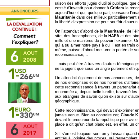
raison des efforts jugés d’utilité publique, que c
cessé d’investir pour donner à
Cridem
la reno
ANNONCEURS
aujourd’hui et qui, quelque part, consacre l’im
Mauritanie
dans des milieux particulièrement 
la liberté d’expression ne peut souffrir d’aucun
On l’attendait d’abord de la
Mauritanie
, de l’é
site, des francophones, de la
HAPA
et des sim
mille et une manières de pouvoir l’exprimer. O
qui a su aimer notre pays à qui il est en train d
même, puisse d’abord mesurer la portée de so
reconnaissance,...
...puis peut-être à travers d’autres témoignage
ne la jugent que sous un angle purement éthiq
On attendait également de nos annonceurs, de 
de nos entreprises et de nos hommes d’affaire
cette reconnaissance à travers un partenariat
renommée a, depuis belle lurette, traversé les
aux étrangers de savoir qu’on existe sur d’aut
géographique.
Cette reconnaissance, qui devait s’exprimer en 
jamais venue. Bien au contraire car,
Claude K
devant le procureur de la république pour avoir 
place a dit qu’un chat blanc est, en effet, un c
S’il s’en est toujours sorti en y laissant qua
entités à l’origine des procès, qui ressemblen