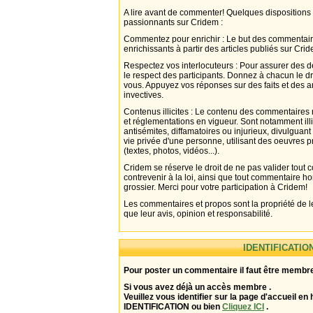
A lire avant de commenter! Quelques dispositions
passionnants sur Cridem :
Commentez pour enrichir : Le but des commentair
enrichissants à partir des articles publiés sur Cri
Respectez vos interlocuteurs : Pour assurer des d
le respect des participants. Donnez à chacun le d
vous. Appuyez vos réponses sur des faits et des 
invectives.
Contenus illicites : Le contenu des commentaires n
et réglementations en vigueur. Sont notamment illi
antisémites, diffamatoires ou injurieux, divulguant
vie privée d'une personne, utilisant des oeuvres p
(textes, photos, vidéos...).
Cridem se réserve le droit de ne pas valider tout
contrevenir à la loi, ainsi que tout commentaire h
grossier. Merci pour votre participation à Cridem!
Les commentaires et propos sont la propriété de l
que leur avis, opinion et responsabilité.
IDENTIFICATIO
Pour poster un commentaire il faut être membre
Si vous avez déjà un accès membre .
Veuillez vous identifier sur la page d'accueil en 
IDENTIFICATION ou bien
Cliquez ICI
.