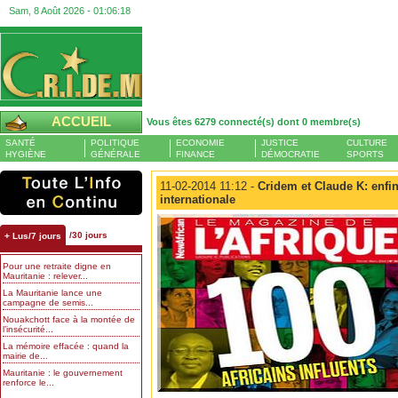
Sam, 8 Août 2026 -
01:06:20
ACCUEIL
Vous êtes 6279 connecté(s) dont 0 membre(s)
SANTÉ
POLITIQUE
ECONOMIE
JUSTICE
CULTURE
HYGIÈNE
GÉNÉRALE
FINANCE
DÉMOCRATIE
SPORTS
11-02-2014 11:12 -
Cridem et Claude K: enfi
internationale
/30 jours
+ Lus/7 jours
Pour une retraite digne en
Mauritanie : relever...
La Mauritanie lance une
campagne de semis...
Nouakchott face à la montée de
l’insécurité...
La mémoire effacée : quand la
mairie de...
Mauritanie : le gouvernement
renforce le...