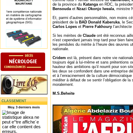
de la province du
Katanga
en RDC, la préside
Bensouda
et
Nzazi Okonjo Iweala
, ministre 
Et, parmi d’autres personnalités, non moins cél
président de la
BAD
Donald Kaberuka
, le Se
Carlos Lopes
et
Pierre Fakhoury
l’architect
Si les mérites de
Claude
ont été reconnus aill
n’est cependant jamais trop tard pour bien fair
les pendules du mérite à l’heure des œuvres uti
nationale.
Cridem
est là, présent dans notre vie national
toujours égal à lui-même et sans prétentions ou
hauteur des ambitions qu’il nourrit pour son sit
les deux se confondent dans une entreprise déd
et à l’enracinement de la culture démocratique
méditer à défaut de se sentir l’obligation de la
moralement.
M.S.Beheite
CLASSEMENT
Moy. 3 derniers mois