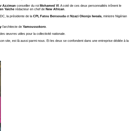
r Azziman
conseiller du roi
Mohamed VI
. A coté de ces deux personnalités trônent le
en Yaïche
rédacteur en chef de
New African
.
DC, la présidente de la
CPI, Fatou Bensouda
et
Nzazi Okonjo Iweala
, ministre Nigérian
y
l’architecte de
Yamoussokoro
.
es œuvres utiles pour la collectivité nationale.
r son site, est là aussi parmi nous. Et les deux se confondent dans une entreprise dédiée à la