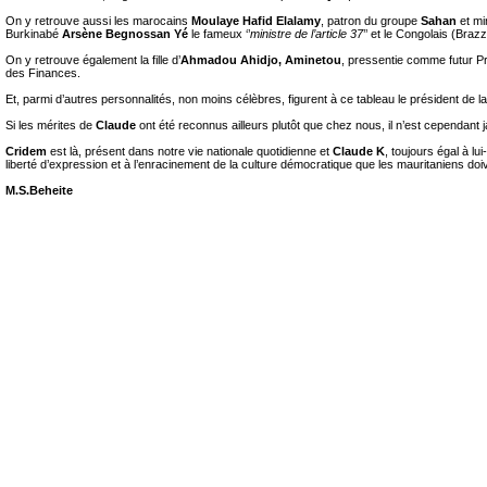
On y retrouve aussi les marocains
Moulaye Hafid Elalamy
, patron du groupe
Sahan
et mi
Burkinabé
Arsène Begnossan Yé
le fameux ‘’
ministre de l’article 37
’’ et le Congolais (Brazz
On y retrouve également la fille d’
Ahmadou Ahidjo, Aminetou
, pressentie comme futur P
des Finances.
Et, parmi d’autres personnalités, non moins célèbres, figurent à ce tableau le président de l
Si les mérites de
Claude
ont été reconnus ailleurs plutôt que chez nous, il n’est cependant j
Cridem
est là, présent dans notre vie nationale quotidienne et
Claude K
, toujours égal à l
liberté d’expression et à l’enracinement de la culture démocratique que les mauritaniens doiv
M.S.Beheite