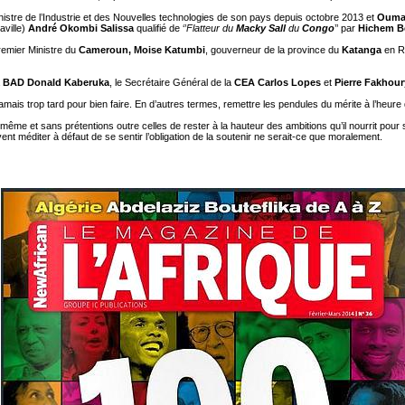
nistre de l’Industrie et des Nouvelles technologies de son pays depuis octobre 2013 et
Ouma
aville)
André Okombi Salissa
qualifié de ‘’
Flatteur du
Macky Sall
du
Congo
’’ par
Hichem B
remier Ministre du
Cameroun, Moise Katumbi
, gouverneur de la province du
Katanga
en R
a
BAD
Donald Kaberuka
, le Secrétaire Général de la
CEA Carlos Lopes
et
Pierre Fakhour
amais trop tard pour bien faire. En d’autres termes, remettre les pendules du mérite à l’heure d
ui-même et sans prétentions outre celles de rester à la hauteur des ambitions qu’il nourrit pou
ent méditer à défaut de se sentir l’obligation de la soutenir ne serait-ce que moralement.