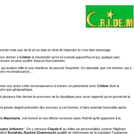
arrivée mais pas de là où on était en droit de l’attendre et c’est bien dommage.
r pour donner à
Cridem
la renommée qu’on lui connait aujourd’hui et qui, quelque part,
pression ne peut souffrir d’aucun fourvoiement.
 qui avaient mille et une manières de pouvoir l’exprimer. On attendait, que cet homme, qui a
otre reconnaissance,...
ester eux aussi cette reconnaissance à travers un partenariat avec
Cridem
dont la
outre que géographique.
é plusieurs fois devant le procureur de la république pour avoir rapporté qu’un journal de la
 n’ont jamais daigné présenter des excuses à cet homme, ni faire amende honorable après
 la
Mauritanie
, soit honoré et ses efforts reconnus dans l’intérêt qu’ils apportent à la
icains influents
’’. On y retrouve
Claude K
au milieu de personnalités comme l’Algérien
modéré
Ennahda, Rached Ghannouchi
qualifié de métronome de la transition Tunisienne.