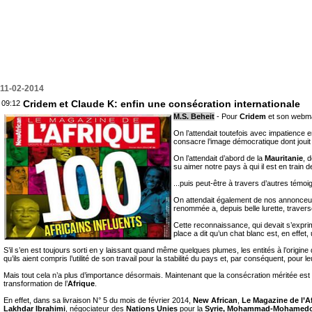
11-02-2014
Cridem et Claude K: enfin une consécration internationale
09:12
M.S. Beheit
- Pour
Cridem
et son webm
On l’attendait toutefois avec impatience en
consacre l’image démocratique dont jouit
On l’attendait d’abord de la
Mauritanie
, 
su aimer notre pays à qui il est en train
...puis peut-être à travers d’autres témo
On attendait également de nos annonceurs
renommée a, depuis belle lurette, traver
Cette reconnaissance, qui devait s’exprim
place a dit qu’un chat blanc est, en effet,
S’il s’en est toujours sorti en y laissant quand même quelques plumes, les entités à l’orig
qu’ils aient compris l’utilité de son travail pour la stabilité du pays et, par conséquent, pour le
Mais tout cela n’a plus d’importance désormais. Maintenant que la consécration méritée est ven
transformation de l’
Afrique
.
En effet, dans sa livraison N° 5 du mois de février 2014,
New African
,
Le Magazine de l’A
Lakhdar Ibrahimi
, négociateur des
Nations Unies
pour la
Syrie, Mohammad-Mohamed