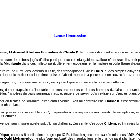
Lancer l'impression
aster,
Mohamed Kheloua Nouredine
dit
Claude K
, la consécration tant attendue est enfin 
 raison des efforts jugés d’utilité publique, que cet infatigable travailleur n’a cessé d’investi
 la
Mauritanie
dans des milieux particulièrement exigeants en la matière et où la liberté d’ex
de l’élite, de l’Etat, des lecteurs du site, des francophones, de la
HAPA
et des simples citoyens
 de donner le meilleur de lui-même, puisse d’abord mesurer la portée de son œuvre à travers n
ignages qui, contrairement à nous, ne la jugent que sous un angle purement éthique.
, de nos capitaines d’industries, de nos entreprises et de nos hommes d’affaires, de manif
sé les frontières du pays permettant aux étrangers de savoir qu’on existe sur d’autres plans 
er en termes de solidarité, n’est jamais venue. Bien au contraire car,
Claude K
s’est retrouv
 un chat blanc.
ine des procès, qui ressemblent à s’y méprendre à une inquisition aux relents de xénophobie,
urs affaires.
ue, peu importe qu’elle soit d’ici ou d’ailleurs. L’essentiel c’est que
Cridem
, et à travers lui
frique
, une des 9 publications du groupe
IC Publication
, présente sa sélection des ‘’
100 afr
ou Ould Mohamedou
, le plus "
international"
des mauritaniens
et le chef du parti islamiste 