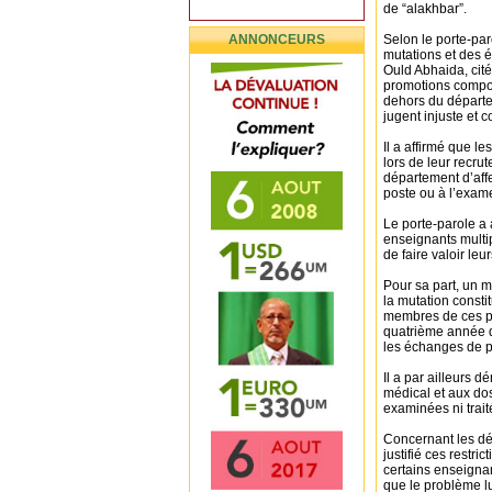
de “alakhbar”.
ANNONCEURS
Selon le porte-pa
mutations et des 
Ould Abhaida, cité
promotions comport
dehors du départem
jugent injuste et co
Il a affirmé que l
lors de leur recr
département d’affe
poste ou à l’exam
Le porte-parole a 
enseignants multip
de faire valoir leur
Pour sa part, un 
la mutation consti
membres de ces pro
quatrième année d’
les échanges de p
Il a par ailleurs
médical et aux do
examinées ni trait
Concernant les déc
justifié ces restri
certains enseignan
que le problème l