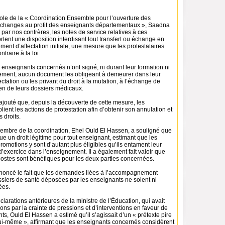
role de la « Coordination Ensemble pour l’ouverture des
échanges au profit des enseignants départementaux », Saadna
 par nos confrères, les notes de service relatives à ces
ent une disposition interdisant tout transfert ou échange en
ent d’affectation initiale, une mesure que les protestataires
ntraire à la loi.
es enseignants concernés n’ont signé, ni durant leur formation ni
utement, aucun document les obligeant à demeurer dans leur
ctation ou les privant du droit à la mutation, à l’échange de
en de leurs dossiers médicaux.
ajouté que, depuis la découverte de cette mesure, les
lient les actions de protestation afin d’obtenir son annulation et
s droits.
membre de la coordination, Ehel Ould El Hassen, a souligné que
tue un droit légitime pour tout enseignant, estimant que les
motions y sont d’autant plus éligibles qu’ils entament leur
exercice dans l’enseignement. Il a également fait valoir que
ostes sont bénéfiques pour les deux parties concernées.
 dénoncé le fait que les demandes liées à l’accompagnement
ssiers de santé déposées par les enseignants ne soient ni
ées.
larations antérieures de la ministre de l’Éducation, qui avait
ctions par la crainte de pressions et d’interventions en faveur de
ts, Ould El Hassen a estimé qu’il s’agissait d’un « prétexte pire
ui-même », affirmant que les enseignants concernés considèrent