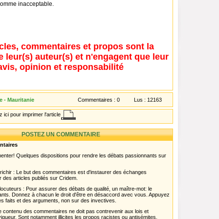
n comme inacceptable.
icles, commentaires et propos sont la
e leur(s) auteur(s) et n'engagent que leur
avis, opinion et responsabilité
 - Mauritanie
Commentaires :
0
Lus :
12163
 ici pour imprimer l'article
POSTEZ UN COMMENTAIRE
ntaires
menter! Quelques dispositions pour rendre les débats passionnants sur
chir : Le but des commentaires est d'instaurer des échanges
r des articles publiés sur Cridem.
ocuteurs : Pour assurer des débats de qualité, un maître-mot: le
pants. Donnez à chacun le droit d'être en désaccord avec vous. Appuyez
s faits et des arguments, non sur des invectives.
 Le contenu des commentaires ne doit pas contrevenir aux lois et
igueur. Sont notamment illicites les propos racistes ou antisémites,