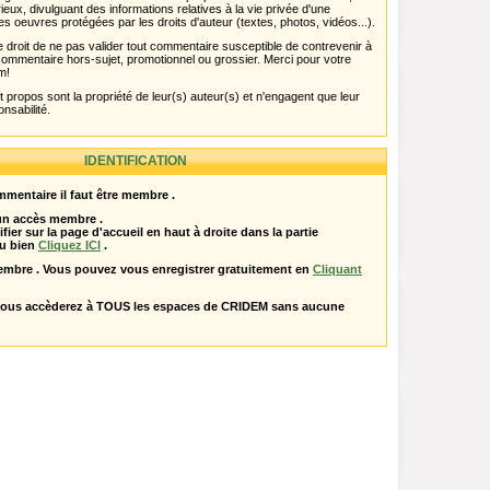
rieux, divulguant des informations relatives à la vie privée d'une
es oeuvres protégées par les droits d'auteur (textes, photos, vidéos...).
 droit de ne pas valider tout commentaire susceptible de contrevenir à
ut commentaire hors-sujet, promotionnel ou grossier. Merci pour votre
m!
propos sont la propriété de leur(s) auteur(s) et n'engagent que leur
onsabilité.
IDENTIFICATION
mentaire il faut être membre .
 un accès membre .
ifier sur la page d'accueil en haut à droite dans la partie
u bien
Cliquez ICI
.
embre . Vous pouvez vous enregistrer gratuitement en
Cliquant
vous accèderez à TOUS les espaces de CRIDEM sans aucune