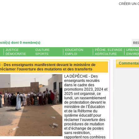
CRÉER UN 
ecté(s) dont 0 membre(s)
RE
JUSTICE
CULTURE
EDUCATION
PÊCHE, ELEVAGE
URBANI
DÉMOCRATIE
SPORTS
EMPLOI
AGRICULTURE
ENVIRO
Commentair
 -
Des enseignants manifestent devant le ministère de
 réclamer l’ouverture des mutations et des transferts
LA DÉPÊCHE - Des
enseignants recrutés
dans le cadre des
promotions 2023, 2024 et
2025 ont organisé, ce
lundi, un rassemblement
de protestation devant le
ministère de l’Éducation
et de la Réforme du
système éducatif pour
réclamer l’ouverture des
procédures de mutation
et d’échange de postes
sans restriction,
rapportent nos confrères