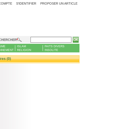
COMPTE
S'IDENTIFIER
PROPOSER UN ARTICLE
CHERCHER
SME
ISLAM
FAITS DIVERS
NNEMENT
RELIGION
INSOLITE
es (0)