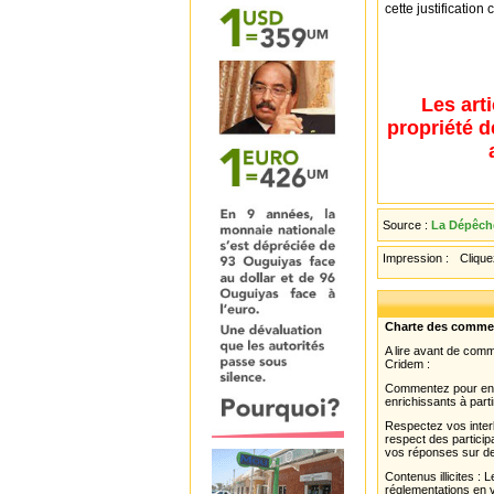
cette justificatio
Les art
propriété d
Source :
La Dépêche
Impression :
Cliquez
Charte des comme
A lire avant de com
Cridem :
Commentez pour enri
enrichissants à parti
Respectez vos interl
respect des partici
vos réponses sur de
Contenus illicites :
réglementations en v