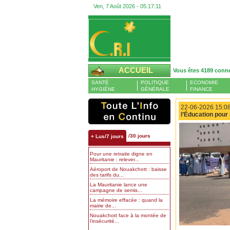
Ven, 7 Août 2026 -
05:17:11
ACCUEIL
Vous êtes 4189 conn
SANTÉ
POLITIQUE
ECONOMIE
HYGIÈNE
GÉNÉRALE
FINANCE
22-06-2026 15:08
l’Éducation pour
/30 jours
+ Lus/7 jours
Pour une retraite digne en
Mauritanie : relever...
Aéroport de Nouakchott : baisse
des tarifs du...
La Mauritanie lance une
campagne de semis...
La mémoire effacée : quand la
mairie de...
Nouakchott face à la montée de
l’insécurité...