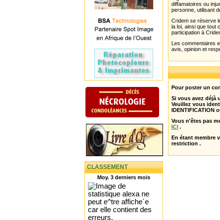
diffamatoires ou inju
personne, utilisant d
Cridem se réserve le
la loi, ainsi que to
participation à Cride
Les commentaires et 
avis, opinion et resp
Pour poster un com
Si vous avez déjà
Veuillez vous ident
IDENTIFICATION o
Vous n'êtes pas m
ICI
.
En étant membre 
restriction .
CLASSEMENT
Moy. 3 derniers mois