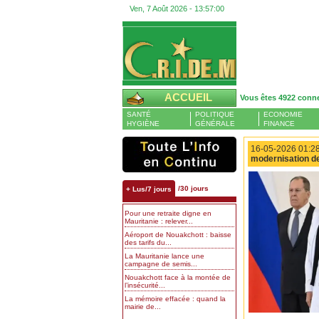
Ven, 7 Août 2026 -
13:57:01
ACCUEIL
Vous êtes 4922 conn
SANTÉ
POLITIQUE
ECONOMIE
HYGIÈNE
GÉNÉRALE
FINANCE
16-05-2026 01:28
modernisation de
/30 jours
+ Lus/7 jours
Pour une retraite digne en
Mauritanie : relever...
Aéroport de Nouakchott : baisse
des tarifs du...
La Mauritanie lance une
campagne de semis...
Nouakchott face à la montée de
l’insécurité...
La mémoire effacée : quand la
mairie de...