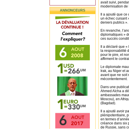
avait suivi, penda
modernisation de l
ANNONCEURS
Il a ajouté que ce 
un échec cuisant 
deniers publics ».
En revanche, l’an
diplomatiques » 
ces succès constit
Il a déclaré que «
la responsabilité 
pour le pire, et n
affirment le contra
Le diplomate maur
Irak, au Niger et 
avant que ne soit 
mécontentement.
Dans une publicat
Ahmed Aïcha a dé
ambassades maurit
Moscou), en Afriq
(Bagdad).
Il a ajouté avoir 
plénipotentiaire, 
en termes d’années
créance dans six pa
de Russie, sans co