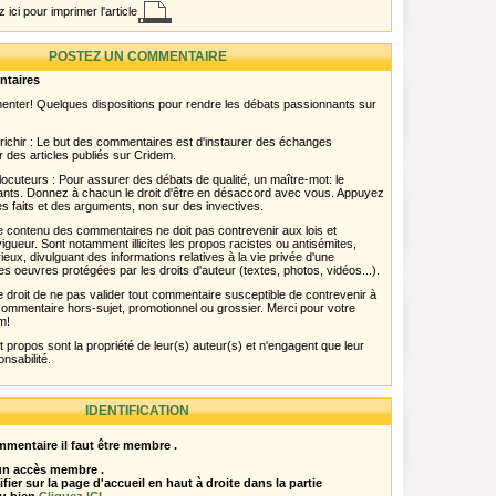
 ici pour imprimer l'article
POSTEZ UN COMMENTAIRE
ntaires
menter! Quelques dispositions pour rendre les débats passionnants sur
chir : Le but des commentaires est d'instaurer des échanges
r des articles publiés sur Cridem.
ocuteurs : Pour assurer des débats de qualité, un maître-mot: le
pants. Donnez à chacun le droit d'être en désaccord avec vous. Appuyez
s faits et des arguments, non sur des invectives.
 Le contenu des commentaires ne doit pas contrevenir aux lois et
igueur. Sont notamment illicites les propos racistes ou antisémites,
rieux, divulguant des informations relatives à la vie privée d'une
es oeuvres protégées par les droits d'auteur (textes, photos, vidéos...).
 droit de ne pas valider tout commentaire susceptible de contrevenir à
ut commentaire hors-sujet, promotionnel ou grossier. Merci pour votre
m!
propos sont la propriété de leur(s) auteur(s) et n'engagent que leur
onsabilité.
IDENTIFICATION
mentaire il faut être membre .
 un accès membre .
ifier sur la page d'accueil en haut à droite dans la partie