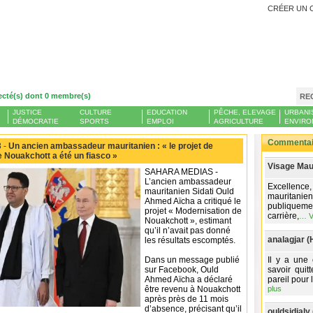
CRÉER UN 
ecté(s) dont 0 membre(s)
RE
JUSTICE
CULTURE
EDUCATION
PÊCHE, ELEVAGE
URBANI
DÉMOCRATIE
SPORTS
EMPLOI
AGRICULTURE
ENVIRO
Commentair
 -
Un ancien ambassadeur mauritanien : « le projet de
 Nouakchott a été un fiasco »
Visage Maur
SAHARA MEDIAS -
L’ancien ambassadeur
Excellence
mauritanien Sidati Ould
mauritanien
Ahmed Aïcha a critiqué le
publiqueme
projet « Modernisation de
carrière,
…
V
Nouakchott », estimant
qu’il n’avait pas donné
analagjar (
les résultats escomptés.
Dans un message publié
Il y a une 
sur Facebook, Ould
savoir quit
Ahmed Aïcha a déclaré
pareil pour l
être revenu à Nouakchott
plus
après près de 11 mois
d’absence, précisant qu’il
ouldsidialy 