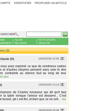
COMPTE
S'IDENTIFIER
PROPOSER UN ARTICLE
CHERCHER
SME
ISLAM
FAITS DIVERS
NNEMENT
RELIGION
INSOLITE
es (3)
itanie (H)
16/05/2026 22:55
, vous avez exprimé ce que de nombreux cadres
s et d'autres citoyens pensent sans oser le dire
nt, contraints au silence tout au long de leur
oir plus
H)
16/05/2026 13:14
chanson de Charles Aznavour qui dit qu'il faut
ter la table lorsque l'amour est desservi... C'est
e boulot, qd c est fini, et bien que ce ne soit
…
Voir
(H)
16/05/2026 05:09