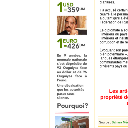
d’affaires.
Il a accusé certai
œuvré à le persuad
ajoutant qu’il a ét
Fédération de Rus
Le diplomate a sou
l’intérieur du pay
l’intérieur et insis
corruption et de re
Évoquant son parco
plénipotentiaire »,
langues étrangères
communautés mauri
différents pays où 
Les art
propriété d
Source :
Sahara Méd