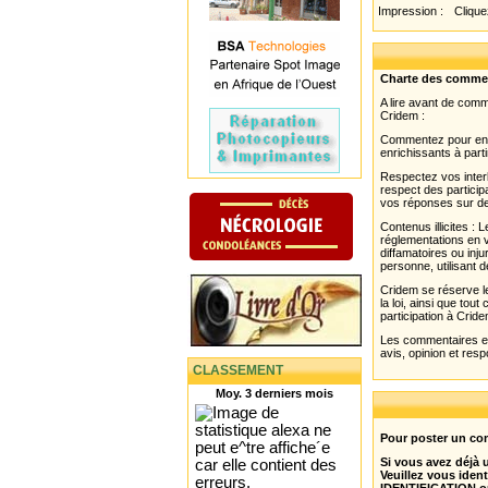
Impression :
Cliquez
Charte des comme
A lire avant de com
Cridem :
Commentez pour enri
enrichissants à parti
Respectez vos interl
respect des partici
vos réponses sur de
Contenus illicites :
réglementations en v
diffamatoires ou inju
personne, utilisant d
Cridem se réserve le
la loi, ainsi que to
participation à Cride
Les commentaires et 
avis, opinion et resp
CLASSEMENT
Moy. 3 derniers mois
Pour poster un com
Si vous avez déjà
Veuillez vous ident