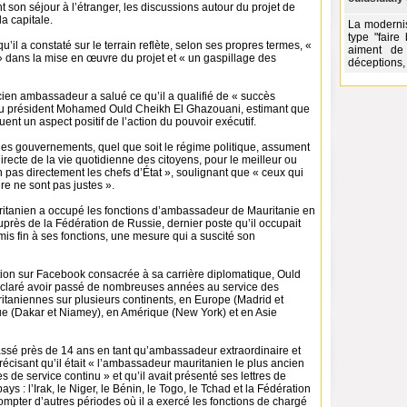
nt son séjour à l’étranger, les discussions autour du projet de
a capitale.
La modernis
type "fair
qu’il a constaté sur le terrain reflète, selon ses propres termes, «
aiment de
» dans la mise en œuvre du projet et « un gaspillage des
déceptions, 
cien ambassadeur a salué ce qu’il a qualifié de « succès
du président Mohamed Ould Cheikh El Ghazouani, estimant que
uent un aspect positif de l’action du pouvoir exécutif.
 les gouvernements, quel que soit le régime politique, assument
directe de la vie quotidienne des citoyens, pour le meilleur ou
on pas directement les chefs d’État », soulignant que « ceux qui
ire ne sont pas justes ».
itanien a occupé les fonctions d’ambassadeur de Mauritanie en
auprès de la Fédération de Russie, dernier poste qu’il occupait
mis fin à ses fonctions, une mesure qui a suscité son
ion sur Facebook consacrée à sa carrière diplomatique, Ould
claré avoir passé de nombreuses années au service des
aniennes sur plusieurs continents, en Europe (Madrid et
ue (Dakar et Niamey), en Amérique (New York) et en Asie
passé près de 14 ans en tant qu’ambassadeur extraordinaire et
précisant qu’il était « l’ambassadeur mauritanien le plus ancien
 de service continu » et qu’il avait présenté ses lettres de
ys : l’Irak, le Niger, le Bénin, le Togo, le Tchad et la Fédération
mpter d’autres périodes où il a exercé les fonctions de chargé