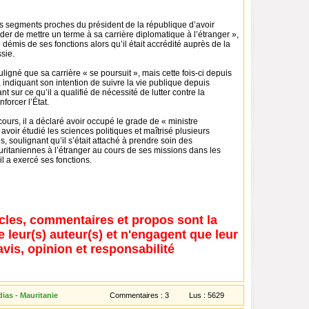
ns segments proches du président de la république d’avoir
er de mettre un terme à sa carrière diplomatique à l’étranger »,
é démis de ses fonctions alors qu’il était accrédité auprès de la
sie.
ligné que sa carrière « se poursuit », mais cette fois-ci depuis
s, indiquant son intention de suivre la vie publique depuis
tant sur ce qu’il a qualifié de nécessité de lutter contre la
nforcer l’État.
urs, il a déclaré avoir occupé le grade de « ministre
 avoir étudié les sciences politiques et maîtrisé plusieurs
, soulignant qu’il s’était attaché à prendre soin des
taniennes à l’étranger au cours de ses missions dans les
il a exercé ses fonctions.
icles, commentaires et propos sont la
e leur(s) auteur(s) et n'engagent que leur
avis, opinion et responsabilité
ias - Mauritanie
Commentaires :
3
Lus :
5629