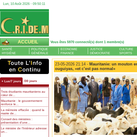
Lun, 10 Août 2026 -
09:50:11
ACCUEIL
Vous êtes 5970 connecté(s) dont 1 membre(s)
SANTÉ
POLITIQUE
ECONOMIE
JUSTICE
CULTURE
HYGIÈNE
GÉNÉRALE
FINANCE
DÉMOCRATIE
SPORTS
23-05-2026 21:14 -
Mauritanie: un mouton e
ouguiyas, «et c’est pas normal»
/30 jours
+ Lus/7 jours
Trois étudiants mauritaniens au
cœur de...
Mauritanie : le gouvernement
renforce le...
La mémoire effacée : quand la
mairie de...
Conseil des ministres :
présentation d’une...
Le ministre de l’Intérieur adresse
un...