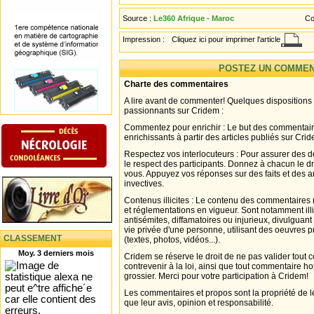
Source :
Le360 Afrique - Maroc
Co
Impression :
Cliquez ici pour imprimer l'article
POSTEZ UN COMMEN
Charte des commentaires
A lire avant de commenter! Quelques dispositions
passionnants sur Cridem :
Commentez pour enrichir : Le but des commentair
enrichissants à partir des articles publiés sur Cri
Respectez vos interlocuteurs : Pour assurer des d
le respect des participants. Donnez à chacun le d
vous. Appuyez vos réponses sur des faits et des 
invectives.
Contenus illicites : Le contenu des commentaires n
et réglementations en vigueur. Sont notamment illi
antisémites, diffamatoires ou injurieux, divulguant
vie privée d'une personne, utilisant des oeuvres p
CLASSEMENT
(textes, photos, vidéos...).
Moy. 3 derniers mois
Cridem se réserve le droit de ne pas valider tout
contrevenir à la loi, ainsi que tout commentaire h
grossier. Merci pour votre participation à Cridem!
Les commentaires et propos sont la propriété de l
que leur avis, opinion et responsabilité.