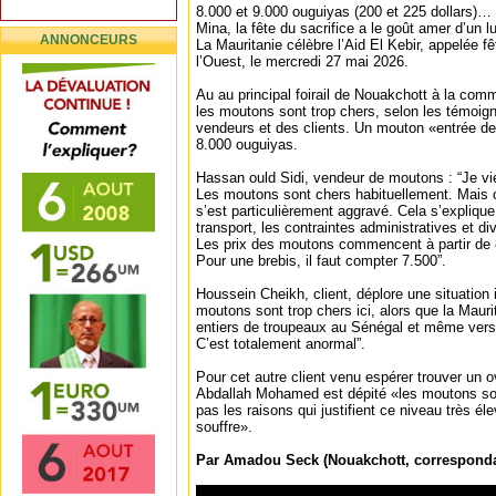
8.000 et 9.000 ouguiyas (200 et 225 dollars)… le
Mina, la fête du sacrifice a le goût amer d’un
ANNONCEURS
La Mauritanie célèbre l’Aid El Kebir, appelée f
l’Ouest, le mercredi 27 mai 2026.
Au au principal foirail de Nouakchott à la com
les moutons sont trop chers, selon les témoi
vendeurs et des clients. Un mouton «entrée 
8.000 ouguiyas.
Hassan ould Sidi, vendeur de moutons : “Je vi
Les moutons sont chers habituellement. Mais
s’est particulièrement aggravé. Cela s’explique
transport, les contraintes administratives et di
Les prix des moutons commencent à partir de 
Pour une brebis, il faut compter 7.500”.
Houssein Cheikh, client, déplore une situation
moutons sont trop chers ici, alors que la Mauri
entiers de troupeaux au Sénégal et même vers 
C’est totalement anormal”.
Pour cet autre client venu espérer trouver un ov
Abdallah Mohamed est dépité «les moutons son
pas les raisons qui justifient ce niveau très él
souffre».
Par Amadou Seck (Nouakchott, correspond