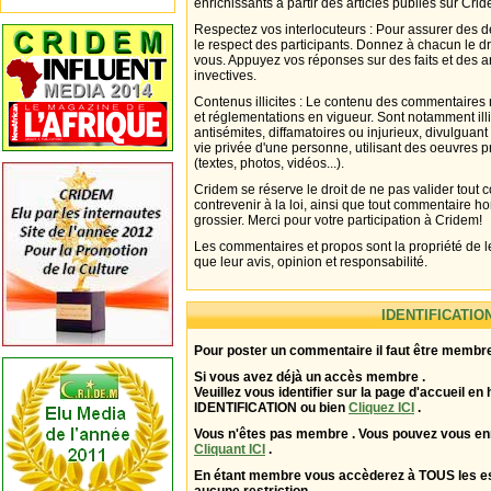
enrichissants à partir des articles publiés sur Cri
Respectez vos interlocuteurs : Pour assurer des d
le respect des participants. Donnez à chacun le d
vous. Appuyez vos réponses sur des faits et des 
invectives.
Contenus illicites : Le contenu des commentaires n
et réglementations en vigueur. Sont notamment illi
antisémites, diffamatoires ou injurieux, divulguant
vie privée d'une personne, utilisant des oeuvres p
(textes, photos, vidéos...).
Cridem se réserve le droit de ne pas valider tout
contrevenir à la loi, ainsi que tout commentaire h
grossier. Merci pour votre participation à Cridem!
Les commentaires et propos sont la propriété de l
que leur avis, opinion et responsabilité.
IDENTIFICATIO
Pour poster un commentaire il faut être membre
Si vous avez déjà un accès membre .
Veuillez vous identifier sur la page d'accueil en 
IDENTIFICATION ou bien
Cliquez ICI
.
Vous n'êtes pas membre . Vous pouvez vous enr
Cliquant ICI
.
En étant membre vous accèderez à TOUS les 