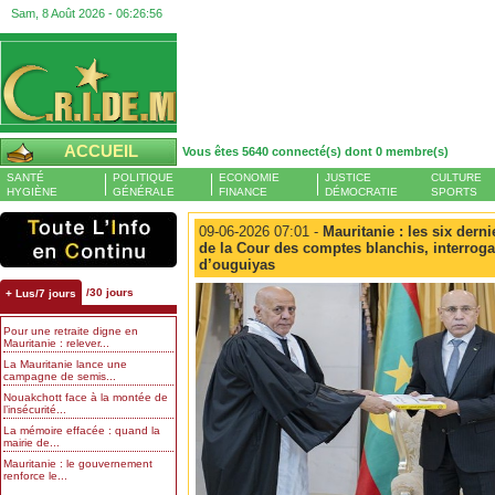
Sam, 8 Août 2026 -
06:26:56
ACCUEIL
Vous êtes 5640 connecté(s) dont 0 membre(s)
SANTÉ
POLITIQUE
ECONOMIE
JUSTICE
CULTURE
HYGIÈNE
GÉNÉRALE
FINANCE
DÉMOCRATIE
SPORTS
09-06-2026 07:01 -
Mauritanie : les six dern
de la Cour des comptes blanchis, interrogat
d’ouguiyas
/30 jours
+ Lus/7 jours
Pour une retraite digne en
Mauritanie : relever...
La Mauritanie lance une
campagne de semis...
Nouakchott face à la montée de
l’insécurité...
La mémoire effacée : quand la
mairie de...
Mauritanie : le gouvernement
renforce le...