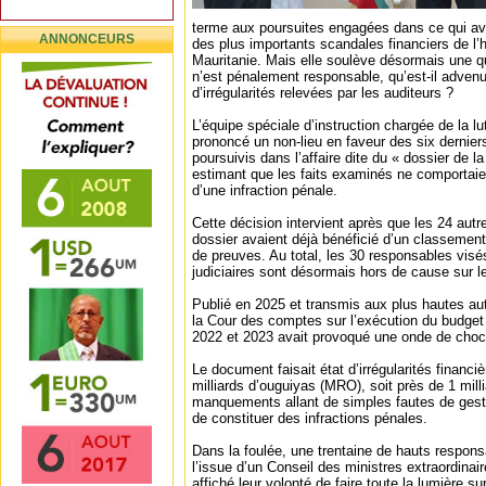
terme aux poursuites engagées dans ce qui av
ANNONCEURS
des plus importants scandales financiers de l’h
Mauritanie. Mais elle soulève désormais une qu
n’est pénalement responsable, qu’est-il advenu
d’irrégularités relevées par les auditeurs ?
L’équipe spéciale d’instruction chargée de la lu
prononcé un non-lieu en faveur des six dernie
poursuivis dans l’affaire dite du « dossier de 
estimant que les faits examinés ne comportaie
d’une infraction pénale.
Cette décision intervient après que les 24 aut
dossier avaient déjà bénéficié d’un classement
de preuves. Au total, les 30 responsables visés
judiciaires sont désormais hors de cause sur le
Publié en 2025 et transmis aux plus hautes auto
la Cour des comptes sur l’exécution du budget 
2022 et 2023 avait provoqué une onde de choc
Le document faisait état d’irrégularités financ
milliards d’ouguiyas (MRO), soit près de 1 mill
manquements allant de simples fautes de gest
de constituer des infractions pénales.
Dans la foulée, une trentaine de hauts respons
l’issue d’un Conseil des ministres extraordinair
affiché leur volonté de faire toute la lumière su