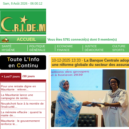
Sam, 8 Août 2026 -
06:00:13
ACCUEIL
Vous êtes 5791 connecté(s) dont 0 membre(s)
SANTÉ
POLITIQUE
ECONOMIE
JUSTICE
CULTURE
HYGIÈNE
GÉNÉRALE
FINANCE
DÉMOCRATIE
SPORTS
10-12-2025 13:33 -
La Banque Centrale adopt
une réforme globale du secteur des assura
/30 jours
+ Lus/7 jours
Pour une retraite digne en
Mauritanie : relever...
La Mauritanie lance une
campagne de semis...
Nouakchott face à la montée de
l’insécurité...
La mémoire effacée : quand la
mairie de...
Mauritanie : le gouvernement
renforce le...