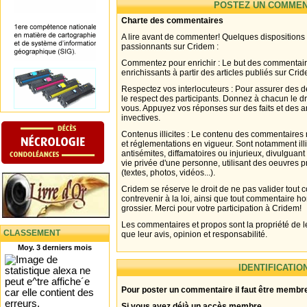
POSTEZ UN COMMEN
Charte des commentaires
A lire avant de commenter! Quelques dispositions
passionnants sur Cridem :
Commentez pour enrichir : Le but des commentair
enrichissants à partir des articles publiés sur Cri
Respectez vos interlocuteurs : Pour assurer des d
le respect des participants. Donnez à chacun le d
vous. Appuyez vos réponses sur des faits et des 
invectives.
Contenus illicites : Le contenu des commentaires n
et réglementations en vigueur. Sont notamment illi
antisémites, diffamatoires ou injurieux, divulguant
vie privée d'une personne, utilisant des oeuvres p
(textes, photos, vidéos...).
Cridem se réserve le droit de ne pas valider tout
contrevenir à la loi, ainsi que tout commentaire h
grossier. Merci pour votre participation à Cridem!
Les commentaires et propos sont la propriété de l
CLASSEMENT
que leur avis, opinion et responsabilité.
Moy. 3 derniers mois
IDENTIFICATIO
Pour poster un commentaire il faut être membre
Si vous avez déjà un accès membre .