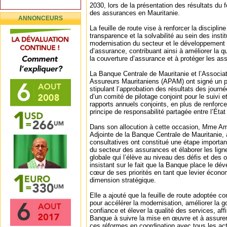
2030, lors de la présentation des résultats du f
des assurances en Mauritanie.
ANNONCEURS
La feuille de route vise à renforcer la disciplin
transparence et la solvabilité au sein des instit
modernisation du secteur et le développement
d’assurance, contribuant ainsi à améliorer la q
la couverture d’assurance et à protéger les as
La Banque Centrale de Mauritanie et l’Associa
Assureurs Mauritaniens (APAM) ont signé un pr
stipulant l’approbation des résultats des journé
d’un comité de pilotage conjoint pour le suivi et
rapports annuels conjoints, en plus de renforce
principe de responsabilité partagée entre l’État 
Dans son allocution à cette occasion, Mme A
Adjointe de la Banque Centrale de Mauritanie,
consultatives ont constitué une étape important
du secteur des assurances et élaborer les lign
globale qui l’élève au niveau des défis et des 
insistant sur le fait que la Banque place le d
cœur de ses priorités en tant que levier écono
dimension stratégique.
Elle a ajouté que la feuille de route adoptée co
pour accélérer la modernisation, améliorer la g
confiance et élever la qualité des services, af
Banque à suivre la mise en œuvre et à assurer
ces réformes en coordination avec tous les ac