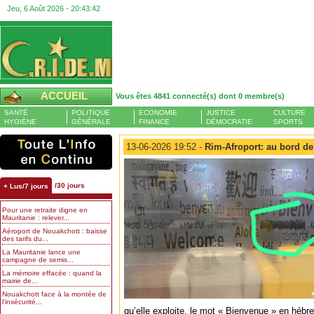
Jeu, 6 Août 2026 -
20:43:43
ACCUEIL
Vous êtes 4841 connecté(s) dont 0 membre(s)
SANTÉ
POLITIQUE
ECONOMIE
JUSTICE
CULTURE
HYGIÈNE
GÉNÉRALE
FINANCE
DÉMOCRATIE
SPORTS
13-06-2026 19:52 -
Rim-Afroport: au bord de
/30 jours
+ Lus/7 jours
Pour une retraite digne en
Mauritanie : relever...
Aéroport de Nouakchott : baisse
des tarifs du...
La Mauritanie lance une
campagne de semis...
La mémoire effacée : quand la
mairie de...
Nouakchott face à la montée de
l’insécurité...
qu’elle exploite, le mot « Bienvenue » en hébre