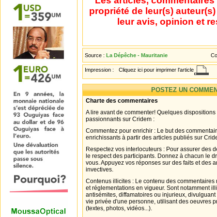
Les articles, commentaires 
propriété de leur(s) auteur(s
leur avis, opinion et r
Source :
La Dépêche - Mauritanie
Co
Impression :
Cliquez ici pour imprimer l'article
POSTEZ UN COMMEN
Charte des commentaires
A lire avant de commenter! Quelques dispositions
passionnants sur Cridem :
Commentez pour enrichir : Le but des commentair
enrichissants à partir des articles publiés sur Cri
Respectez vos interlocuteurs : Pour assurer des d
le respect des participants. Donnez à chacun le d
vous. Appuyez vos réponses sur des faits et des 
invectives.
Contenus illicites : Le contenu des commentaires n
et réglementations en vigueur. Sont notamment illi
antisémites, diffamatoires ou injurieux, divulguant
vie privée d'une personne, utilisant des oeuvres p
(textes, photos, vidéos...).