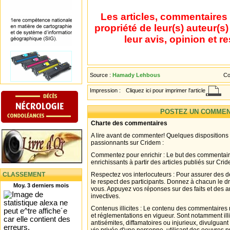
Les articles, commentaires 
propriété de leur(s) auteur(s
leur avis, opinion et r
Source :
Hamady Lehbous
Co
Impression :
Cliquez ici pour imprimer l'article
POSTEZ UN COMMEN
Charte des commentaires
A lire avant de commenter! Quelques dispositions
passionnants sur Cridem :
Commentez pour enrichir : Le but des commentair
enrichissants à partir des articles publiés sur Cri
CLASSEMENT
Respectez vos interlocuteurs : Pour assurer des d
le respect des participants. Donnez à chacun le d
Moy. 3 derniers mois
vous. Appuyez vos réponses sur des faits et des 
invectives.
Contenus illicites : Le contenu des commentaires n
et réglementations en vigueur. Sont notamment illi
antisémites, diffamatoires ou injurieux, divulguant