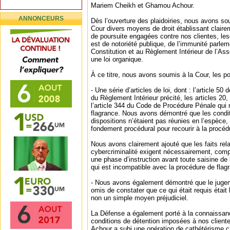
Mariem Cheikh et Ghamou Achour.
ANNONCEURS
Dès l’ouverture des plaidoiries, nous avons s
Cour divers moyens de droit établissant claire
de poursuite engagées contre nos clientes, les
est de notoriété publique, de l’immunité parle
Constitution et au Règlement Intérieur de l’As
une loi organique.
À ce titre, nous avons soumis à la Cour, les po
- Une série d’articles de loi, dont : l’article 50 d
du Règlement Intérieur précité, les articles 20,
l’article 344 du Code de Procédure Pénale qui 
flagrance. Nous avons démontré que les condi
dispositions n’étaient pas réunies en l’espèce, 
fondement procédural pour recourir à la procéd
Nous avons clairement ajouté que les faits rela
cybercriminalité exigent nécessairement, comp
une phase d’instruction avant toute saisine de 
qui est incompatible avec la procédure de flag
- Nous avons également démontré que le jugem
omis de constater que ce qui était requis était 
non un simple moyen préjudiciel.
La Défense a également porté à la connaissanc
conditions de détention imposées à nos clien
Achour a subi une opération de cathétérisme ca