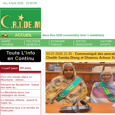
Jeu, 6 Août 2026 -
22:56:59
ACCUEIL
Vous êtes 5225 connecté(s) dont 1 membre(s)
SANTÉ
POLITIQUE
ECONOMIE
JUSTICE
CULTURE
HYGIÈNE
GÉNÉRALE
FINANCE
DÉMOCRATIE
SPORTS
03-07-2026 21:45 -
Communiqué des avocats
Cheikh Samba Dieng et Ghamou Achour S
/30 jours
+ Lus/7 jours
Pour une retraite digne en
Mauritanie : relever...
Aéroport de Nouakchott : baisse
des tarifs du...
La Mauritanie lance une
campagne de semis...
La mémoire effacée : quand la
mairie de...
Nouakchott face à la montée de
l’insécurité...