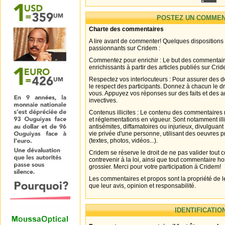
POSTEZ UN COMMEN
Charte des commentaires
A lire avant de commenter! Quelques dispositions
passionnants sur Cridem :
Commentez pour enrichir : Le but des commentair
enrichissants à partir des articles publiés sur Cri
Respectez vos interlocuteurs : Pour assurer des d
le respect des participants. Donnez à chacun le d
vous. Appuyez vos réponses sur des faits et des 
invectives.
Contenus illicites : Le contenu des commentaires n
et réglementations en vigueur. Sont notamment illi
antisémites, diffamatoires ou injurieux, divulguant
vie privée d'une personne, utilisant des oeuvres p
(textes, photos, vidéos...).
Cridem se réserve le droit de ne pas valider tout
contrevenir à la loi, ainsi que tout commentaire h
grossier. Merci pour votre participation à Cridem!
Les commentaires et propos sont la propriété de l
que leur avis, opinion et responsabilité.
IDENTIFICATIO