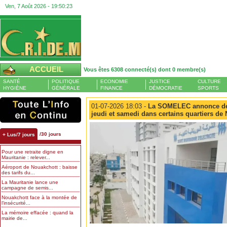
Ven, 7 Août 2026 -
19:50:24
ACCUEIL
Vous êtes 6308 connecté(s) dont 0 membre(s)
SANTÉ
POLITIQUE
ECONOMIE
JUSTICE
CULTURE
HYGIÈNE
GÉNÉRALE
FINANCE
DÉMOCRATIE
SPORTS
01-07-2026 18:03 -
La SOMELEC annonce des 
jeudi et samedi dans certains quartiers de
/30 jours
+ Lus/7 jours
Pour une retraite digne en
Mauritanie : relever...
Aéroport de Nouakchott : baisse
des tarifs du...
La Mauritanie lance une
campagne de semis...
Nouakchott face à la montée de
l’insécurité...
La mémoire effacée : quand la
mairie de...