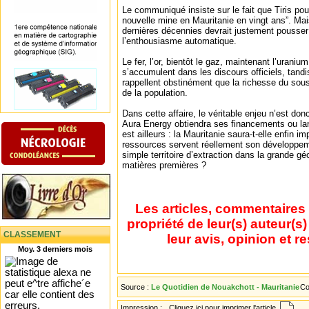
Le communiqué insiste sur le fait que Tiris pour
nouvelle mine en Mauritanie en vingt ans”. Ma
dernières décennies devrait justement pousser 
l’enthousiasme automatique.
Le fer, l’or, bientôt le gaz, maintenant l’uraniu
s’accumulent dans les discours officiels, tandi
rappellent obstinément que la richesse du sous-
de la population.
Dans cette affaire, le véritable enjeu n’est do
Aura Energy obtiendra ses financements ou lan
est ailleurs : la Mauritanie saura-t-elle enfin 
ressources servent réellement son développeme
simple territoire d’extraction dans la grande g
matières premières ?
Les articles, commentaires 
propriété de leur(s) auteur(s
CLASSEMENT
leur avis, opinion et r
Moy. 3 derniers mois
Source :
Le Quotidien de Nouakchott - Mauritanie
Co
Impression :
Cliquez ici pour imprimer l'article