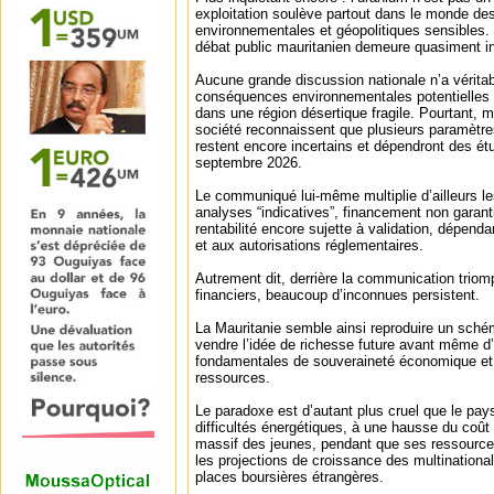
exploitation soulève partout dans le monde des
environnementales et géopolitiques sensibles. O
débat public mauritanien demeure quasiment in
Aucune grande discussion nationale n’a véritab
conséquences environnementales potentielles de
dans une région désertique fragile. Pourtant,
société reconnaissent que plusieurs paramètr
restent encore incertains et dépendront des ét
septembre 2026.
Le communiqué lui-même multiplie d’ailleurs l
analyses “indicatives”, financement non garanti
rentabilité encore sujette à validation, dépen
et aux autorisations réglementaires.
Autrement dit, derrière la communication tri
financiers, beaucoup d’inconnues persistent.
La Mauritanie semble ainsi reproduire un sché
vendre l’idée de richesse future avant même d’
fondamentales de souveraineté économique e
ressources.
Le paradoxe est d’autant plus cruel que le pay
difficultés énergétiques, à une hausse du coût
massif des jeunes, pendant que ses ressources
les projections de croissance des multinationa
places boursières étrangères.