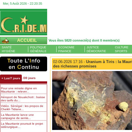
Mer, 5 Août 2026 -
22:20:36
ACCUEIL
Vous êtes 5820 connecté(s) dont 0 membre(s)
SANTÉ
POLITIQUE
ECONOMIE
JUSTICE
CULTURE
HYGIÈNE
GÉNÉRALE
FINANCE
DÉMOCRATIE
SPORTS
02-06-2026 17:16 -
Uranium à Tiris : la Maur
des richesses promises
/30 jours
+ Lus/7 jours
Pour une retraite digne en
Mauritanie : relever...
Aéroport de Nouakchott : baisse
des tarifs du...
Vidéo. Sénégal : les propos de
Cheikh Tidiane...
La Mauritanie lance une
campagne de semis...
La Mauritanie poursuit le projet
sidérurgique...