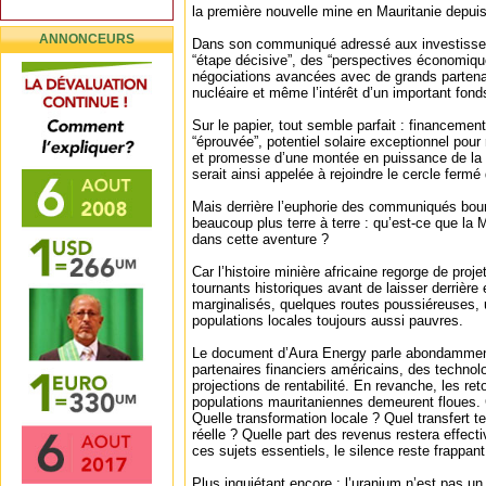
la première nouvelle mine en Mauritanie depuis
ANNONCEURS
Dans son communiqué adressé aux investisseur
“étape décisive”, des “perspectives économiqu
négociations avancées avec de grands partenai
nucléaire et même l’intérêt d’un important fon
Sur le papier, tout semble parfait : financemen
“éprouvée”, potentiel solaire exceptionnel pour
et promesse d’une montée en puissance de la 
serait ainsi appelée à rejoindre le cercle ferm
Mais derrière l’euphorie des communiqués bou
beaucoup plus terre à terre : qu’est-ce que la 
dans cette aventure ?
Car l’histoire minière africaine regorge de pr
tournants historiques avant de laisser derrière 
marginalisés, quelques routes poussiéreuses, un
populations locales toujours aussi pauvres.
Le document d’Aura Energy parle abondamment
partenaires financiers américains, des technolog
projections de rentabilité. En revanche, les r
populations mauritaniennes demeurent floues.
Quelle transformation locale ? Quel transfert t
réelle ? Quelle part des revenus restera effec
ces sujets essentiels, le silence reste frappant
Plus inquiétant encore : l’uranium n’est pas un