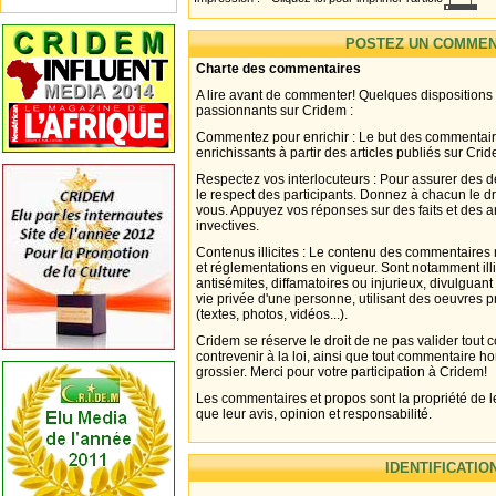
POSTEZ UN COMMEN
Charte des commentaires
A lire avant de commenter! Quelques dispositions
passionnants sur Cridem :
Commentez pour enrichir : Le but des commentair
enrichissants à partir des articles publiés sur Cri
Respectez vos interlocuteurs : Pour assurer des d
le respect des participants. Donnez à chacun le d
vous. Appuyez vos réponses sur des faits et des 
invectives.
Contenus illicites : Le contenu des commentaires n
et réglementations en vigueur. Sont notamment illi
antisémites, diffamatoires ou injurieux, divulguant
vie privée d'une personne, utilisant des oeuvres p
(textes, photos, vidéos...).
Cridem se réserve le droit de ne pas valider tout
contrevenir à la loi, ainsi que tout commentaire h
grossier. Merci pour votre participation à Cridem!
Les commentaires et propos sont la propriété de l
que leur avis, opinion et responsabilité.
IDENTIFICATIO