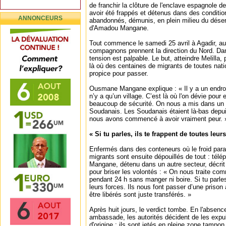
de franchir la clôture de l'enclave espagnole de 
avoir été frappés et détenus dans des conditio
ANNONCEURS
abandonnés, démunis, en plein milieu du dése
d'Amadou Mangane.
Tout commence le samedi 25 avril à Agadir, 
compagnons prennent la direction du Nord. Dans
tension est palpable. Le but, atteindre Melilla,
là où des centaines de migrants de toutes nat
propice pour passer.
Ousmane Mangane explique : « Il y a un endroit o
n’y a qu’un village. C’est là où l'on dévie pour
beaucoup de sécurité. On nous a mis dans un 
Soudanais. Les Soudanais étaient là-bas depuis
nous avons commencé à avoir vraiment peur. 
« Si tu parles, ils te frappent de toutes leur
Enfermés dans des conteneurs où le froid par
migrants sont ensuite dépouillés de tout : té
Mangane, détenu dans un autre secteur, décri
pour briser les volontés : « On nous traite co
pendant 24 h sans manger ni boire. Si tu parles
leurs forces. Ils nous font passer d’une prison
être libérés sont juste transférés. »
Après huit jours, le verdict tombe. En l'absenc
ambassade, les autorités décident de les expu
d'origine : ils sont jetés en pleine zone tampon,