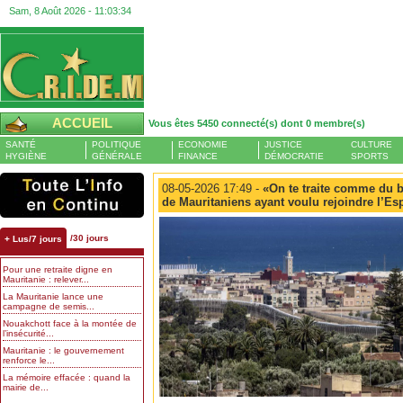
Sam, 8 Août 2026 -
11:03:34
ACCUEIL
Vous êtes 5450 connecté(s) dont 0 membre(s)
SANTÉ
POLITIQUE
ECONOMIE
JUSTICE
CULTURE
HYGIÈNE
GÉNÉRALE
FINANCE
DÉMOCRATIE
SPORTS
08-05-2026 17:49 -
«On te traite comme du bé
de Mauritaniens ayant voulu rejoindre l’E
/30 jours
+ Lus/7 jours
Pour une retraite digne en
Mauritanie : relever...
La Mauritanie lance une
campagne de semis...
Nouakchott face à la montée de
l’insécurité...
Mauritanie : le gouvernement
renforce le...
La mémoire effacée : quand la
mairie de...