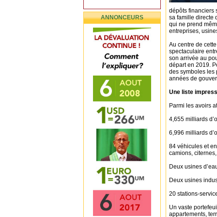
dépôts financiers 
ANNONCEURS
sa famille direct
qui ne prend même
entreprises, usines
Au centre de cette
spectaculaire ent
son arrivée au pou
départ en 2019. P
des symboles les 
années de gouver
Une liste impress
Parmi les avoirs a
4,655 milliards d
6,996 milliards d’
84 véhicules et e
camions, citernes,
Deux usines d’eau 
Deux usines indust
20 stations-servi
Un vaste portefeui
appartements, ter