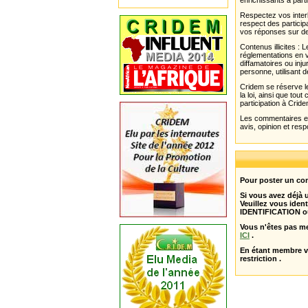
enrichissants à parti
Respectez vos interl
respect des partici
vos réponses sur de
Contenus illicites :
réglementations en v
diffamatoires ou inju
personne, utilisant d
Cridem se réserve le
la loi, ainsi que to
participation à Cride
Les commentaires et 
avis, opinion et resp
Pour poster un com
Si vous avez déjà
Veuillez vous ident
IDENTIFICATION o
Vous n'êtes pas m
ICI
.
En étant membre 
restriction .