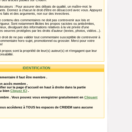
r des articles publiés sur Cridem.
ocuteurs : Pour assurer des débats de qualité, un maître-mot: le
pants. Donnez à chacun le droit d'être en désaccord avec vous. Appuyez
s faits et des arguments, non sur des invectives.
 Le contenu des commentaires ne doit pas contrevenir aux lois et
igueur. Sont notamment illicites les propos racistes ou antisémites,
rieux, divulguant des informations relatives à la vie privée d'une
es oeuvres protégées par les droits d'auteur (textes, photos, vidéos...).
 droit de ne pas valider tout commentaire susceptible de contrevenir à
ut commentaire hors-sujet, promotionnel ou grossier. Merci pour votre
m!
propos sont la propriété de leur(s) auteur(s) et n'engagent que leur
onsabilité.
IDENTIFICATION
mentaire il faut être membre .
 un accès membre .
ifier sur la page d'accueil en haut à droite dans la partie
u bien
Cliquez ICI
.
embre . Vous pouvez vous enregistrer gratuitement en
Cliquant
vous accèderez à TOUS les espaces de CRIDEM sans aucune