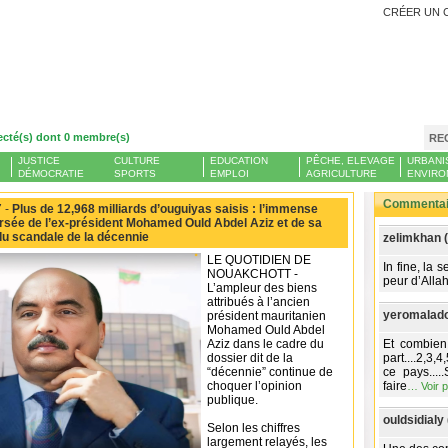
CRÉER UN 
ecté(s) dont 0 membre(s)
RE
JUSTICE
CULTURE
EDUCATION
PÊCHE, ELEVAGE
URBANI
DÉMOCRATIE
SPORTS
EMPLOI
AGRICULTURE
ENVIRO
Commentair
 -
Plus de 12,968 milliards d’ouguiyas saisis : l’immense
rsée de l’ex-président Mohamed Ould Abdel Aziz et de sa
du scandale de la décennie
zelimkhan 
LE QUOTIDIEN DE
In fine, la 
NOUAKCHOTT -
peur d’Allah
L’ampleur des biens
attribués à l’ancien
yeromalado
président mauritanien
Mohamed Ould Abdel
Aziz dans le cadre du
Et combien
dossier dit de la
part....2,3,
“décennie” continue de
ce pays...
choquer l’opinion
faire
…
Voir 
publique.
ouldsidialy 
Selon les chiffres
largement relayés, les