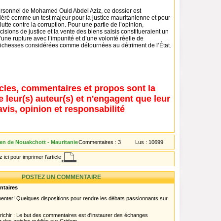
ersonnel de Mohamed Ould Abdel Aziz, ce dossier est
déré comme un test majeur pour la justice mauritanienne et pour
a lutte contre la corruption. Pour une partie de l’opinion,
cisions de justice et la vente des biens saisis constitueraient un
 d’une rupture avec l’impunité et d’une volonté réelle de
richesses considérées comme détournées au détriment de l’État.
icles, commentaires et propos sont la
e leur(s) auteur(s) et n'engagent que leur
avis, opinion et responsabilité
en de Nouakchott - Mauritanie
Commentaires :
3
Lus :
10699
 ici pour imprimer l'article
POSTEZ UN COMMENTAIRE
ntaires
menter! Quelques dispositions pour rendre les débats passionnants sur
chir : Le but des commentaires est d'instaurer des échanges