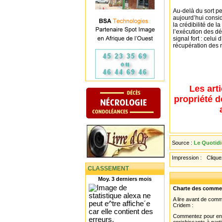
Au-delà du sort p
aujourd’hui consi
la crédibilité de l
l’exécution des dé
signal fort : celui
récupération des 
Les art
propriété d
Source :
Le Quotidi
Impression :
Cliquez
CLASSEMENT
Moy. 3 derniers mois
Charte des comme
A lire avant de com
Cridem :
Commentez pour enri