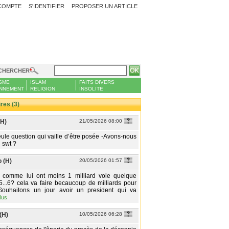
COMPTE
S'IDENTIFIER
PROPOSER UN ARTICLE
CHERCHER
SME
ISLAM
FAITS DIVERS
NNEMENT
RELIGION
INSOLITE
es (3)
(H)
21/05/2026 08:00
seule question qui vaille d’être posée -Avons-nous
 swt ?
 (H)
20/05/2026 01:57
 comme lui ont moins 1 milliard vole quelque
4,5...6? cela va faire becaucoup de milliards pour
..Souhaitons un jour avoir un president qui va
plus
(H)
10/05/2026 06:28