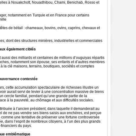
elles à Nouakchott, Nouadhibou, Chami, Benichab, Rosso et
anger, notamment en Turquie et en France pour certains
ille
êtes de bétail : chameaux, bovins, ovins, caprins, chevaux et
es, dont des structures minières, industrielles et commerciales
iaux également ciblés
t aussi des milliards et centaines de millions d’ouguiyas répartis
roches, notamment son épouse, ses enfants et d’autres membres
c à la clé maisons, terrains, boutiques, sociétés et comptes
ouvernance contestée
rs, cette accumulation spectaculaire de richesses illustre un
oir aurait servi de levier à une concentration massive de biens
un cercle familial, pendant qu’une grande partie de la
 face à la pauvreté, au chômage et aux difficultés sociales.
attribuée à l’ancien président, dans laquelle il demanderait au
uel de ne pas vendre ses biens saisis aux enchères, est perçue
 comme une tentative de préserver une fortune controversée
e, dans l’esprit de nombreux citoyens, à l’un des plus grands
-financiers du pays.
enue emblématique