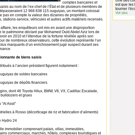
Une des con
comptes bancaires et
est que les
saisis au nom de l’ex-chef de l’État et de plusieurs membres de
tourner l'é
e dépasseraient 12 968 838 115 ouguiyas, un montant colossal
Voir plus
 pas en compte la valeur des dizaines de propriétés,
, stations-service, véhicules et autres actifs matériels recensés.
 affaire, les enquêteurs ont mis en avant une disproportion
re le patrimoine déclaré par Mohamed Ould Abdel Aziz lors de
voir en 2010 et l’étendue de la fortune révélée après son
our de nombreux observateurs, cette évolution représente l’un
plus marquants d’un enrichissement jugé suspect durant ses
nance.
ionnante de biens saisis
ttribués à l’ancien président figurent notamment :
’ouguiyas de soldes bancaires
ouguiyas de dépôts financiers
ngins, dont 46 Toyota Hilux, BMW, V8, VX, Cadillac Escalade,
 bulldozers et grues
“Al Assil”
rielles à Rosso (décorticage de riz et fabrication d’aliments)
ce Hydro 24
lle immobilier comprenant palais, villas, immeubles,
rains commerciaux, marchés, hôtels, complexes touristiques et