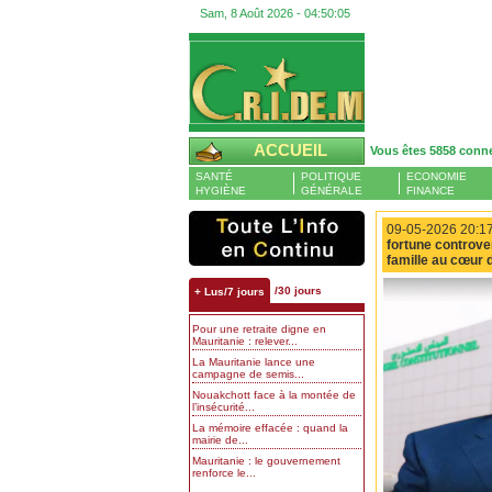
Sam, 8 Août 2026 -
04:50:06
ACCUEIL
Vous êtes 5858 conn
SANTÉ
POLITIQUE
ECONOMIE
HYGIÈNE
GÉNÉRALE
FINANCE
09-05-2026 20:17
fortune controve
famille au cœur 
/30 jours
+ Lus/7 jours
Pour une retraite digne en
Mauritanie : relever...
La Mauritanie lance une
campagne de semis...
Nouakchott face à la montée de
l’insécurité...
La mémoire effacée : quand la
mairie de...
Mauritanie : le gouvernement
renforce le...