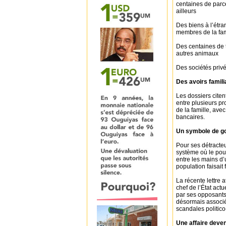
centaines de parc
ailleurs
Des biens à l’étr
membres de la fam
Des centaines de t
autres animaux
Des sociétés privé
Des avoirs famil
Les dossiers citen
entre plusieurs p
de la famille, ave
bancaires.
Un symbole de g
Pour ses détracteu
système où le pouv
entre les mains d’
population faisait
La récente lettre 
chef de l’État act
par ses opposants
désormais associé
scandales politico
Une affaire dev