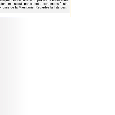
séquences de l'ânerie du procès de la décennie
 biens mal acquis participent encore moins à faire
conomie de la Mauritanie. Regardez la liste des
…