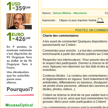
Source :
Sahara Médias - Mauritanie
Co
Impression :
Cliquez ici pour imprimer l'article
POSTEZ UN COMMEN
Charte des commentaires
A lire avant de commenter! Quelques dispositions
passionnants sur Cridem :
Commentez pour enrichir : Le but des commentair
enrichissants à partir des articles publiés sur Cri
Respectez vos interlocuteurs : Pour assurer des d
le respect des participants. Donnez à chacun le d
vous. Appuyez vos réponses sur des faits et des 
invectives.
Contenus illicites : Le contenu des commentaires n
et réglementations en vigueur. Sont notamment illi
antisémites, diffamatoires ou injurieux, divulguant
vie privée d'une personne, utilisant des oeuvres p
(textes, photos, vidéos...).
Cridem se réserve le droit de ne pas valider tout
contrevenir à la loi, ainsi que tout commentaire h
grossier. Merci pour votre participation à Cridem!
Les commentaires et propos sont la propriété de l