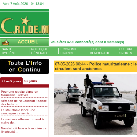
Ven, 7 Août 2026 -
04:13:05
ACCUEIL
Vous êtes 4206 connecté(s) dont 0 membre(s)
SANTÉ
POLITIQUE
ECONOMIE
JUSTICE
CULTURE
HYGIÈNE
GÉNÉRALE
FINANCE
DÉMOCRATIE
SPORTS
07-05-2026 00:44 -
Police mauritanienne : le
circulent sont anciennes
/30 jours
+ Lus/7 jours
Pour une retraite digne en
Mauritanie : relever...
Aéroport de Nouakchott : baisse
des tarifs du...
La Mauritanie lance une
campagne de semis...
La mémoire effacée : quand la
mairie de...
Nouakchott face à la montée de
l’insécurité...