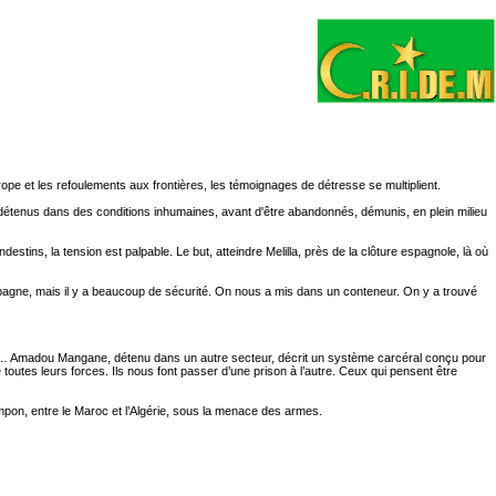
ope et les refoulements aux frontières, les témoignages de détresse se multiplient.
s et détenus dans des conditions inhumaines, avant d'être abandonnés, démunis, en plein milieu
ins, la tension est palpable. Le but, atteindre Melilla, près de la clôture espagnole, là où
n Espagne, mais il y a beaucoup de sécurité. On nous a mis dans un conteneur. On y a trouvé
ure… Amadou Mangane, détenu dans un autre secteur, décrit un système carcéral conçu pour
 toutes leurs forces. Ils nous font passer d’une prison à l’autre. Ceux qui pensent être
ampon, entre le Maroc et l’Algérie, sous la menace des armes.