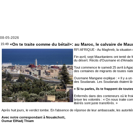
08-05-2026
«On te traite comme du bétail»: au Maroc, le calvaire de Mau
15:49
RFI AFRIQUE - Au Maghreb, la situation de
Fin-avril, sept Mauritaniens ont tenté de 
du désert. Récits d'Ousmane et d'Amad
Tout commence le samedi 25 avril à Agadir
des centaines de migrants de toutes nati
Ousmane Mangane explique : « Il y a un en
des Soudanais. Les Soudanais étaient là
« Si tu parles, ils te frappent de toute
Enfermés dans des conteneurs où le froi
briser les volontés : « On nous traite com
libérés sont juste transférés. »
Après huit jours, le verdict tombe. En l'absence de réponse de leur ambassade, les autorités
Avec notre correspondant à Nouakchott,
Oumar ElHadj Thiam