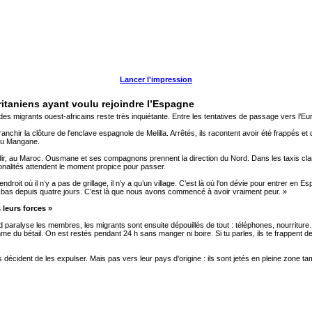
Lancer l'impression
ritaniens ayant voulu rejoindre l’Espagne
s migrants ouest-africains reste très inquiétante. Entre les tentatives de passage vers l’Eur
franchir la clôture de l'enclave espagnole de Melilla. Arrêtés, ils racontent avoir été frappé
ou Mangane.
, au Maroc. Ousmane et ses compagnons prennent la direction du Nord. Dans les taxis clandest
onalités attendent le moment propice pour passer.
droit où il n’y a pas de grillage, il n’y a qu’un village. C’est là où l'on dévie pour entrer e
-bas depuis quatre jours. C’est là que nous avons commencé à avoir vraiment peur. »
s leurs forces »
d paralyse les membres, les migrants sont ensuite dépouillés de tout : téléphones, nourrit
me du bétail. On est restés pendant 24 h sans manger ni boire. Si tu parles, ils te frappent de
 décident de les expulser. Mais pas vers leur pays d'origine : ils sont jetés en pleine zone t