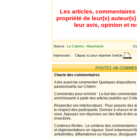
Les articles, commentaires 
propriété de leur(s) auteur(s
leur avis, opinion et r
Source :
Le Calame - Mauritanie
Co
Impression :
Cliquez ici pour imprimer l'article
POSTEZ UN COMMEN
Charte des commentaires
A lire avant de commenter! Quelques dispositions
passionnants sur Cridem :
Commentez pour enrichir : Le but des commentair
enrichissants à partir des articles publiés sur Cri
Respectez vos interlocuteurs : Pour assurer des d
le respect des participants. Donnez à chacun le d
vous. Appuyez vos réponses sur des faits et des 
invectives.
Contenus illicites : Le contenu des commentaires n
et réglementations en vigueur. Sont notamment illi
antisémites, diffamatoires ou injurieux, divulguant