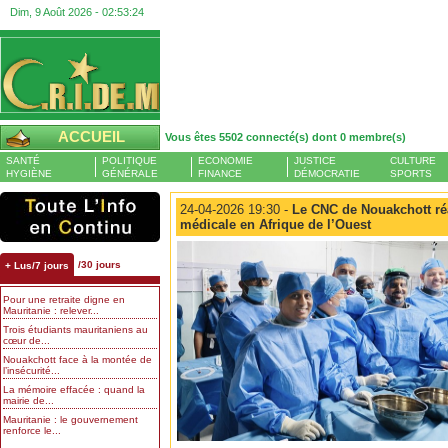
Dim, 9 Août 2026 -
02:53:25
ACCUEIL
Vous êtes 5502 connecté(s) dont 0 membre(s)
SANTÉ
POLITIQUE
ECONOMIE
JUSTICE
CULTURE
HYGIÈNE
GÉNÉRALE
FINANCE
DÉMOCRATIE
SPORTS
24-04-2026 19:30 -
Le CNC de Nouakchott ré
médicale en Afrique de l’Ouest
/30 jours
+ Lus/7 jours
Pour une retraite digne en
Mauritanie : relever...
Trois étudiants mauritaniens au
cœur de...
Nouakchott face à la montée de
l’insécurité...
La mémoire effacée : quand la
mairie de...
Mauritanie : le gouvernement
renforce le...