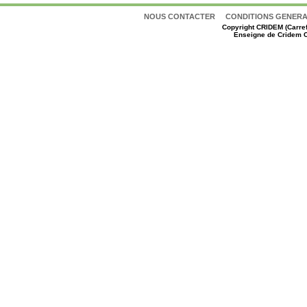
NOUS CONTACTER
CONDITIONS GENERAL
Copyright
CRIDEM (Carref
Enseigne de Cridem C