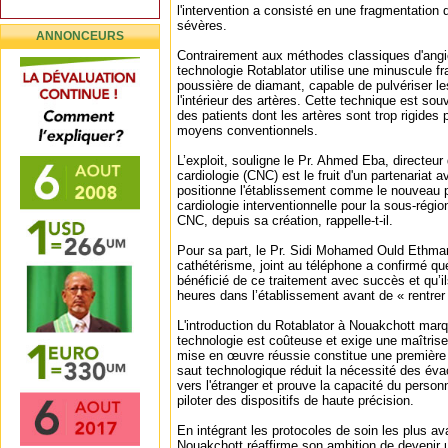
l'intervention a consisté en une fragmentation 
sévères.
ANNONCEURS
Contrairement aux méthodes classiques d'angiop
technologie Rotablator utilise une minuscule fr
poussière de diamant, capable de pulvériser le
l'intérieur des artères. Cette technique est sou
des patients dont les artères sont trop rigides p
moyens conventionnels.
L’exploit, souligne le Pr. Ahmed Eba, directeur
cardiologie (CNC) est le fruit d'un partenariat av
positionne l'établissement comme le nouveau p
cardiologie interventionnelle pour la sous-rég
CNC, depuis sa création, rappelle-t-il.
Pour sa part, le Pr. Sidi Mohamed Ould Ethma
cathétérisme, joint au téléphone a confirmé qu
bénéficié de ce traitement avec succès et qu’i
heures dans l’établissement avant de « rentrer
L'introduction du Rotablator à Nouakchott marq
technologie est coûteuse et exige une maîtrise
mise en œuvre réussie constitue une première 
saut technologique réduit la nécessité des év
vers l'étranger et prouve la capacité du person
piloter des dispositifs de haute précision.
En intégrant les protocoles de soin les plus 
Nouakchott réaffirme son ambition de devenir 