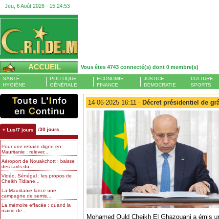
Jeu, 6 Août 2026 -
15:24:54
ACCUEIL
Vous êtes 4743 connecté(s) dont 0 membre(s)
SANTÉ
POLITIQUE
ECONOMIE
JUSTICE
CULTURE
HYGIÈNE
GÉNÉRALE
FINANCE
DÉMOCRATIE
SPORTS
14-06-2025 16:11 -
Décret présidentiel de gr
/30 jours
+ Lus/7 jours
Pour une retraite digne en
Mauritanie : relever...
Aéroport de Nouakchott : baisse
des tarifs du...
Vidéo. Sénégal : les propos de
Cheikh Tidiane...
La Mauritanie lance une
campagne de semis...
La mémoire effacée : quand la
mairie de...
Mohamed Ould Cheikh El Ghazouani a émis un d