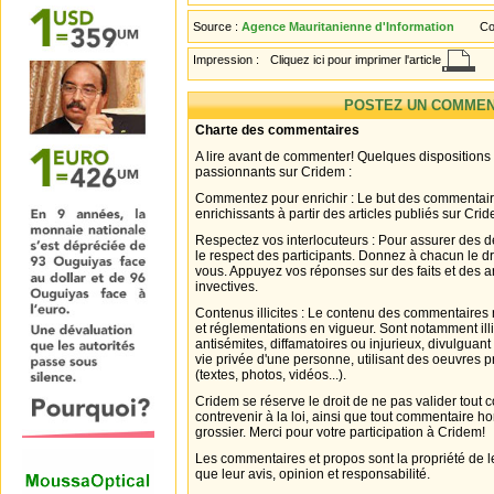
Source :
Agence Mauritanienne d'Information
Co
Impression :
Cliquez ici pour imprimer l'article
POSTEZ UN COMMEN
Charte des commentaires
A lire avant de commenter! Quelques dispositions
passionnants sur Cridem :
Commentez pour enrichir : Le but des commentair
enrichissants à partir des articles publiés sur Cri
Respectez vos interlocuteurs : Pour assurer des d
le respect des participants. Donnez à chacun le d
vous. Appuyez vos réponses sur des faits et des 
invectives.
Contenus illicites : Le contenu des commentaires n
et réglementations en vigueur. Sont notamment illi
antisémites, diffamatoires ou injurieux, divulguant
vie privée d'une personne, utilisant des oeuvres p
(textes, photos, vidéos...).
Cridem se réserve le droit de ne pas valider tout
contrevenir à la loi, ainsi que tout commentaire h
grossier. Merci pour votre participation à Cridem!
Les commentaires et propos sont la propriété de l
que leur avis, opinion et responsabilité.