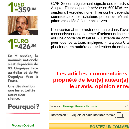
CWP Global a également signalé des retards su
Angola. D’une capacité prévue de 600 MW, ce sit
surplus d’hydroélectricité. Il rencontre cepen
commerciaux, les acheteurs potentiels n’étant
prime associée à l’ammoniac vert.
L’entreprise affirme rester confiante dans l’évo
reconnaissant que l’attente d’acheteurs industr
est une contrainte majeure. « L’attente de con
pour tous les acteurs impliqués », a ajouté Cr
plus fortes en matière de tarification du carbon
Les articles, commentaires 
propriété de leur(s) auteur(s
leur avis, opinion et r
Source :
Energy News - Estonie
Co
Impression :
Cliquez ici pour imprimer l'article
POSTEZ UN COMMEN