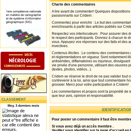
Charte des commentaires
A lire avant de commenter! Quelques dispositions
passionnants sur Cridem :
Commentez pour enrichir : Le but des commentair
enrichissants à partir des articles publiés sur Cri
Respectez vos interlocuteurs : Pour assurer des d
le respect des participants. Donnez à chacun le d
vous. Appuyez vos réponses sur des faits et des 
invectives.
Contenus illicites : Le contenu des commentaires n
et réglementations en vigueur. Sont notamment illi
antisémites, diffamatoires ou injurieux, divulguant
vie privée d'une personne, utilisant des oeuvres p
(textes, photos, vidéos...).
Cridem se réserve le droit de ne pas valider tout
contrevenir à la loi, ainsi que tout commentaire h
grossier. Merci pour votre participation à Cridem!
Les commentaires et propos sont la propriété de l
que leur avis, opinion et responsabilité.
CLASSEMENT
Moy. 3 derniers mois
IDENTIFICATIO
Pour poster un commentaire il faut être membre
Si vous avez déjà un accès membre .
Veuillez vous identifier sur la page d'accueil en 