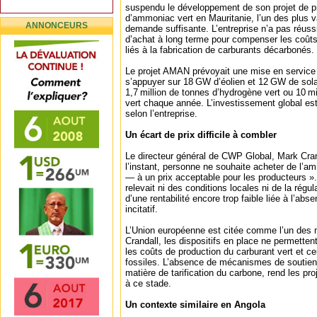
suspendu le développement de son projet de p
d’ammoniac vert en Mauritanie, l’un des plus 
ANNONCEURS
demande suffisante. L’entreprise n’a pas réuss
d’achat à long terme pour compenser les coûts
liés à la fabrication de carburants décarbonés.
Le projet AMAN prévoyait une mise en service 
s’appuyer sur 18 GW d’éolien et 12 GW de solai
1,7 million de tonnes d’hydrogène vert ou 10 
vert chaque année. L’investissement global esti
selon l’entreprise.
Un écart de prix difficile à combler
Le directeur général de CWP Global, Mark Cran
l’instant, personne ne souhaite acheter de l’
— à un prix acceptable pour les producteurs ».
relevait ni des conditions locales ni de la régu
d’une rentabilité encore trop faible liée à l’ab
incitatif.
L’Union européenne est citée comme l’un des 
Crandall, les dispositifs en place ne permetten
les coûts de production du carburant vert et c
fossiles. L’absence de mécanismes de soutien
matière de tarification du carbone, rend les p
à ce stade.
Un contexte similaire en Angola