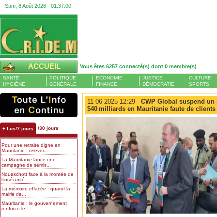
Sam, 8 Août 2026 -
01:37:00
ACCUEIL
Vous êtes 6257 connecté(s) dont 0 membre(s)
SANTÉ
POLITIQUE
ECONOMIE
JUSTICE
CULTURE
HYGIÈNE
GÉNÉRALE
FINANCE
DÉMOCRATIE
SPORTS
11-06-2025 12:29 -
CWP Global suspend un p
$40 milliards en Mauritanie faute de clients
/30 jours
+ Lus/7 jours
Pour une retraite digne en
Mauritanie : relever...
La Mauritanie lance une
campagne de semis...
Nouakchott face à la montée de
l’insécurité...
La mémoire effacée : quand la
mairie de...
Mauritanie : le gouvernement
renforce le...