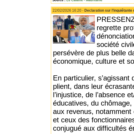
Source :
Le Calame - Mauritanie
22/02/2026 16:20 -
Declaration sur l’inquiétante
PRESSENZA 
regrette pr
dénonciation
société civ
persévère de plus belle d
économique, culture et so
En particulier, s’agissant
plient, dans leur écrasant
l’injustice, de l’absence e
éducatives, du chômage, 
aux revenus, notamment ce
et ceux des fonctionnaires
conjugué aux difficultés 