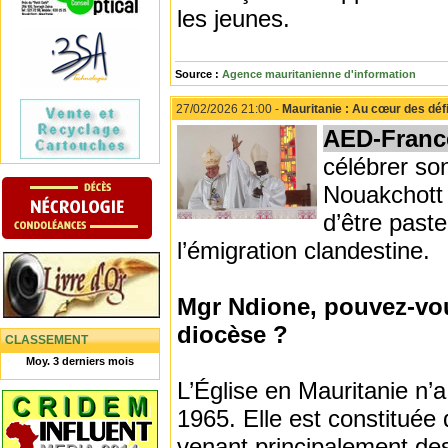
les jeunes.
Source :
Agence mauritanienne d'information
27/02/2026 21:00 -
Mauritanie : Au cœur des déf
AED-Franc
célébrer so
Nouakchott 
d’être past
l’émigration clandestine.
Mgr Ndione, pouvez-vous
diocèse ?
CLASSEMENT
Moy. 3 derniers mois
L’Église en Mauritanie n’
1965. Elle est constituée
venant principalement de