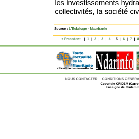
les investissements hydrau
collectivités, la société ci
Source :
L'Eclairage - Mauritanie
< Precedent
|
1
|
2
|
3
|
4
|
5
|
6
|
7
|
NOUS CONTACTER
CONDITIONS GENERAL
Copyright
CRIDEM (Carref
Enseigne de Cridem C