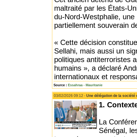
maltraité par les États-Un
du-Nord-Westphalie, une 
partiellement souverain d
« Cette décision constit
Sellahi, mais aussi un si
politiques antiterroristes
humains », a déclaré And
internationaux et responsa
Source :
Essahraa - Mauritanie
03/02/2026 09:12 -
Une délégation de la société 
1. Contexte
La Conféren
Sénégal, le