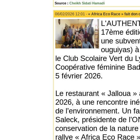
Source :
Cheikh Sidati Hamadi
06/02/2026 12:01 -
« Africa Eco Race » fait don
L'AUTHENTI
17ème éditi
une subvent
ouguiyas) à 
le Club Scolaire Vert du 
Coopérative féminine Bade
5 février 2026.
Le restaurant « Jalloua » 
2026, à une rencontre iné
de l’environnement. Un f
Saleck, présidente de l’O
conservation de la nature
rallye « Africa Eco Race »