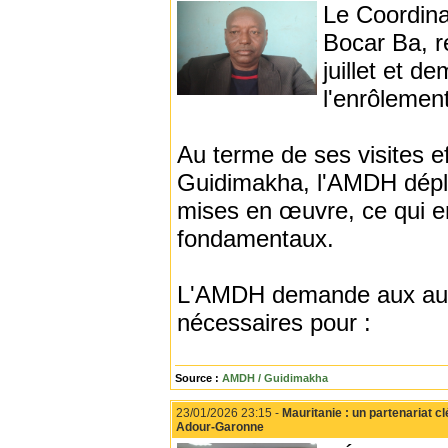
Le Coordin
Bocar Ba, re
juillet et d
l'enrôlement
Au terme de ses visites e
Guidimakha, l'AMDH déplor
mises en œuvre, ce qui en
fondamentaux.
L'AMDH demande aux auto
nécessaires pour :
Source :
AMDH / Guidimakha
23/01/2026 23:15 -
Mauritanie : un partenariat c
Adour-Garonne