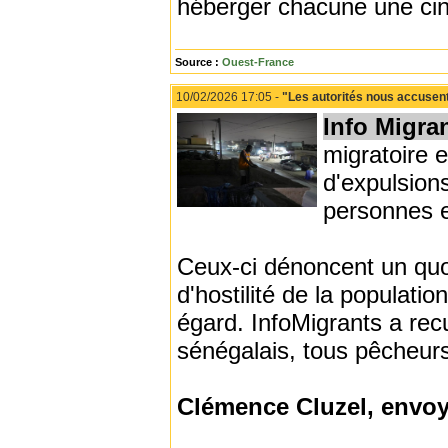
héberger chacune une cin
Source :
Ouest-France
10/02/2026 17:05 -
"Les autorités nous accusent
Info Migra
migratoire 
d'expulsions
personnes e
Ceux-ci dénoncent un quot
d'hostilité de la populati
égard. InfoMigrants a recu
sénégalais, tous pêcheurs,
Clémence Cluzel, envoy