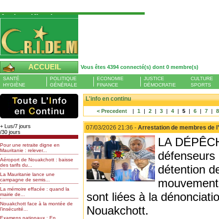
Authentification
Pour S'authentifier veuillez fournir votre
Pseudo et Mot de passer et cliquez sur : Se
connecter
Pseudo
ACCUEIL
Vous êtes 4394 connecté(s) dont 0 membre(s)
Liste des membres en ligne (0)
SANTÉ
POLITIQUE
ECONOMIE
JUSTICE
CULTURE
Mot de passe
HYGIÈNE
GÉNÉRALE
FINANCE
DÉMOCRATIE
SPORTS
L'info en continu
< Precedent
|
1
|
2
|
3
|
4
|
5
|
6
|
7
|
Mot de passe oublié
+ Lus/7 jours
07/03/2026 21:36 -
Arrestation de membres de l’
/30 jours
LA DÉPÊCHE 
Pour une retraite digne en
Mauritanie : relever...
défenseurs 
Aéroport de Nouakchott : baisse
des tarifs du...
détention d
La Mauritanie lance une
mouvement a
campagne de semis...
La mémoire effacée : quand la
sont liées à la dénonciat
mairie de...
Nouakchott face à la montée de
Nouakchott.
l’insécurité...
Examens nationaux : En