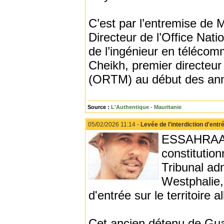
C’est par l’entremise d
Directeur de l’Office Nat
de l’ingénieur en téléco
Cheikh, premier directeur 
(ORTM) au début des anné
Source :
L'Authentique - Mauritanie
05/02/2026 11:14 -
Levée de l'interdiction d'entr
ESSAHRAA -
constitutio
Tribunal ad
Westphalie, 
d'entrée sur le territoir
Cet ancien détenu de Gua