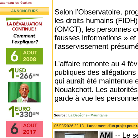
attendant les résultats
Nomination de l’Honorable Diye
Selon l’Observatoire, pro
ANNONCEURS
Ba au poste de...
Mauritanie : les résultats du
les droits humains (FIDH) 
baccalauréat 2026...
(OMCT), les personnes co
Mauritanie : Les 10 premiers au
BEPC 2026
fausses informations » et
Un syndicat de l’enseignement
rejette la...
l’asservissement présumé 
L’affaire remonte au 4 fé
publiques des allégation
qui aurait été maintenue 
Nouakchott. Les autorités
garde à vue les personne
Source :
La Dépêche - Mauritanie
06/03/2026 22:13 -
Lancement d’un projet pour r
AMI
-- Le s