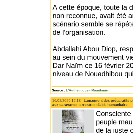
A cette époque, toute la 
non reconnue, avait été a
scénario semble se répéte
de l’organisation.
Abdallahi Abou Diop, res
au sein du mouvement vie
Dar Naïm ce 16 février 20
niveau de Nouadhibou qui 
Source :
L'Authentique - Mauritanie
16/02/2026 12:13 -
Lancement des préparatifs pra
aux caravanes terrestres d’aide humanitaire
Consciente 
peuple maur
de la juste 