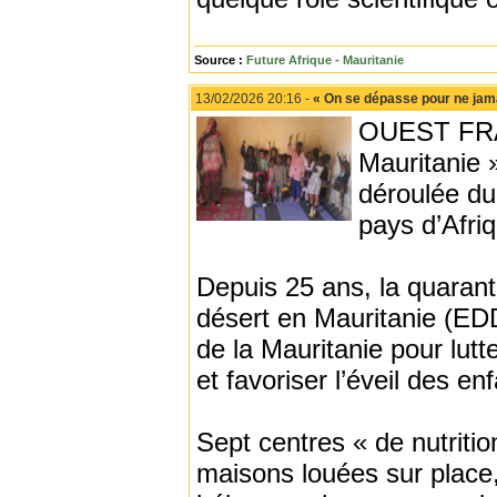
Source :
Future Afrique - Mauritanie
13/02/2026 20:16 -
« On se dépasse pour ne jama
OUEST FRAN
Mauritanie 
déroulée du 
pays d’Afri
Depuis 25 ans, la quarant
désert en Mauritanie (EDD
de la Mauritanie pour lutte
et favoriser l’éveil des en
Sept centres « de nutritio
maisons louées sur place,