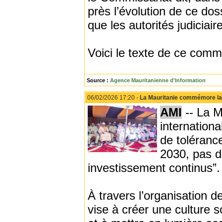
près l’évolution de ce doss
que les autorités judiciai
Voici le texte de ce comm
Source :
Agence Mauritanienne d'Information
06/02/2026 17:20 -
La Mauritanie commémore la J
AMI
-- La M
internation
de tolérance
2030, pas d
investissement continus”.
À travers l’organisation de
vise à créer une culture s