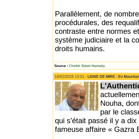
Parallèlement, de nombreu
procédurales, des requali
contraste entre normes et
système judiciaire et la c
droits humains.
Source :
Cheikh Sidati Hamady
18/02/2026 13:01 -
LIGNE DE MIRE : En Mauritani
L'Authenti
actuellement
Nouha, dont
par le clas
qui s’était passé il y a di
fameuse affaire « Gazra