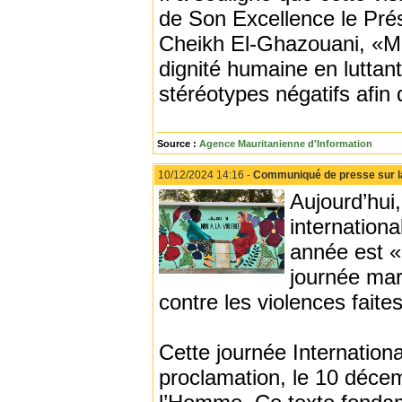
de Son Excellence le Pr
Cheikh El-Ghazouani, «Mon
dignité humaine en luttant
stéréotypes négatifs afin
Source :
Agence Mauritanienne d'Information
10/12/2024 14:16 -
Communiqué de presse sur la
Aujourd’hui
internation
année est «
journée mar
contre les violences fait
Cette journée Internatio
proclamation, le 10 décem