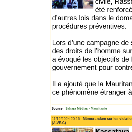
civile, Rass
été renforcé
d’autres lois dans le doma
procédures préventives.
Lors d’une campagne de se
des droits de l’homme sur
a évoqué les objectifs de 
gouvernement pour contrer
Il a ajouté que la Mauritan
ce phénomène étranger à n
Source :
Sahara Médias - Mauritanie
11/12/2024 20:16 -
Mémorandum sur les violations
(A.VE.C)
Kassataya