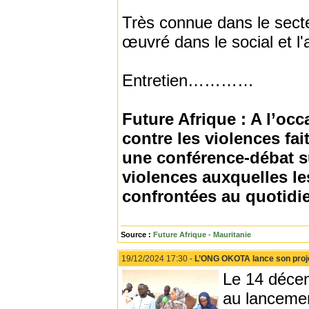
Très connue dans le secte
œuvré dans le social et l'
Entretien…………
Future Afrique : A l’occ
contre les violences fa
une conférence-débat su
violences auxquelles l
confrontées au quotidi
Source :
Future Afrique - Mauritanie
19/12/2024 17:30 -
L’ONG OKOTA lance son proje
Le 14 décem
au lancemen