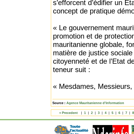
s’efforcent d’édifier un Ét
concept de pratique démo
« Le gouvernement maurit
promotion et de protectio
mauritanienne globale, fo
matière de justice social
citoyenneté et de l’Etat de
teneur suit :
« Mesdames, Messieurs,
Source :
Agence Mauritanienne d'Information
< Precedent
|
1
|
2
|
3
|
4
|
5
|
6
|
7
|