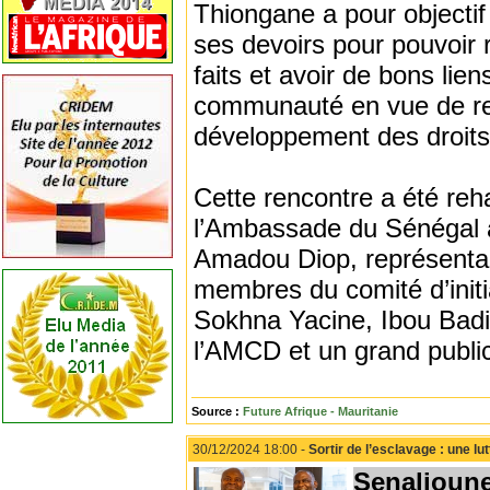
Thiongane a pour objectif 
ses devoirs pour pouvoir 
faits et avoir de bons li
communauté en vue de renf
développement des droits
Cette rencontre a été reha
l’Ambassade du Sénégal 
Amadou Diop, représentan
membres du comité d’initi
Sokhna Yacine, Ibou Badi
l’AMCD et un grand publi
Source :
Future Afrique - Mauritanie
30/12/2024 18:00 -
Sortir de l’esclavage : une l
Senalioun