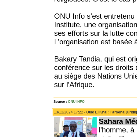
ONU Info s’est entretenu 
Institute, une organisati
ses efforts sur la lutte co
L’organisation est basée 
Bakary Tandia, qui est or
conférence sur les droits 
au siège des Nations Unie
sur l’Afrique.
Source :
ONU INFO
13/12/2024 17:22 -
Ould El Khal : l’arsenal jurid
Sahara Mé
l’homme, à l