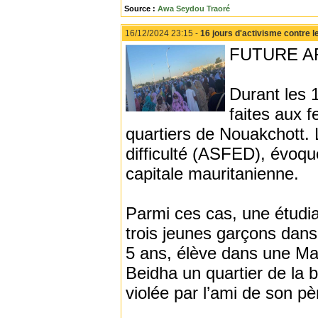
Source :
Awa Seydou Traoré
16/12/2024 23:15 -
16 jours d'activisme contre
FUTURE AF
Durant les 
faites aux 
quartiers de Nouakchott
difficulté (ASFED), évoqu
capitale mauritanienne.
Parmi ces cas, une étudia
trois jeunes garçons dans
5 ans, élève dans une Mah
Beidha un quartier de la 
violée par l’ami de son pè