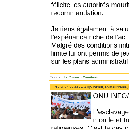
félicite les autorités mau
recommandation.
Je tiens également à salu
l’expérience riche de l’
Malgré des conditions initi
limite lui ont permis de je
sur les plans administratif 
Source :
Le Calame - Mauritanie
13/12/2024 22:44 -
« Aujourd’hui, en Mauritanie, 
ONU INFO/
L'esclavage
monde et tra
religieuses. C’est le cas