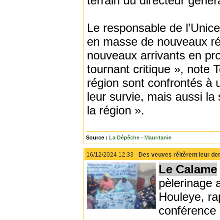
terrain du directeur géné
Le responsable de l’Unicef
en masse de nouveaux ré
nouveaux arrivants en pr
tournant critique », note 
région sont confrontés à
leur survie, mais aussi la
la région ».
Source :
La Dépêche - Mauritanie
16/12/2024 12:33 -
Des veuves réitèrent leur de
Le Calame
pèlerinage 
Houleye, ra
conférence 