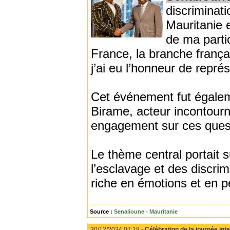
discriminat
Mauritanie 
de ma parti
France, la branche frança
j’ai eu l’honneur de repré
Cet événement fut égalem
Birame, acteur incontourn
engagement sur ces quest
Le thème central portait s
l’esclavage et des discri
riche en émotions et en p
Source :
Senalioune - Mauritanie
30/12/2024 07:18 -
Célébration de la journée in