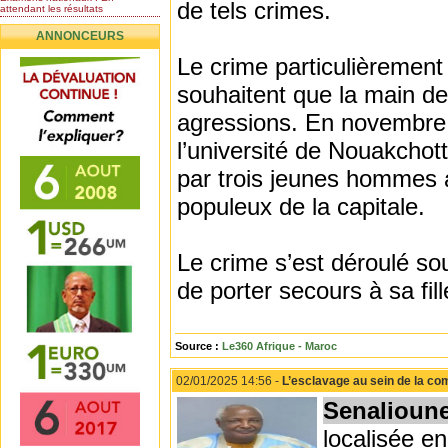
de tels crimes.
attendant les résultats
Nomination de l’Honorable Diye
ANNONCEURS
Ba au poste de...
Mauritanie : les résultats du
Le crime particulièrement 
baccalauréat 2026...
souhaitent que la main de 
Mauritanie : Les 10 premiers au
BEPC 2026
agressions. En novembre d
Un syndicat de l’enseignement
rejette la...
l’université de Nouakchot
par trois jeunes hommes a
populeux de la capitale.
Le crime s’est déroulé s
de porter secours à sa fill
Source :
Le360 Afrique - Maroc
02/01/2025 14:56 -
L’esclavage au sein de la co
Senalioun
localisée e