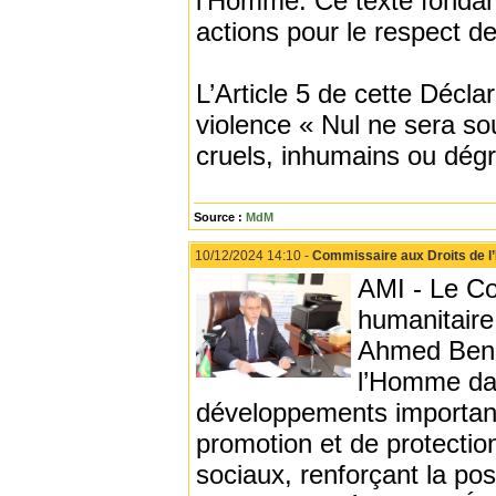
l’Homme. Ce texte fondame
actions pour le respect 
L’Article 5 de cette Déclar
violence « Nul ne sera sou
cruels, inhumains ou dég
Source :
MdM
10/12/2024 14:10 -
Commissaire aux Droits de l’
AMI - Le Co
humanitaire 
Ahmed Benna
l’Homme dan
développements importants
promotion et de protection
sociaux, renforçant la pos