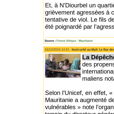
Et, à N’Diourbel un quart
grièvement agressées à 
tentative de viol. Le fils
été poignardé par l’agress
Source :
Future Afrique - Mauritanie
16/12/2024 14:41 -
Insécurité au Mali: Le flux 
La Dépêch
des propens
internationa
maliens no
Selon l’Unicef, en effet, «
Mauritanie a augmenté de
vulnérables » note l’organ