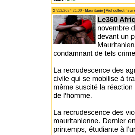
Source :
AENC
27/12/2024 21:00 -
Mauritanie | Viol collectif su
Le360 Afri
novembre de
devant un p
Mauritanien
condamnant de tels crimes
La recrudescence des agr
civile qui se mobilise à t
même suscité la réaction
de l’homme.
La recrudescence des viol
mauritanienne. Dernier en d
printemps, étudiante à l’u