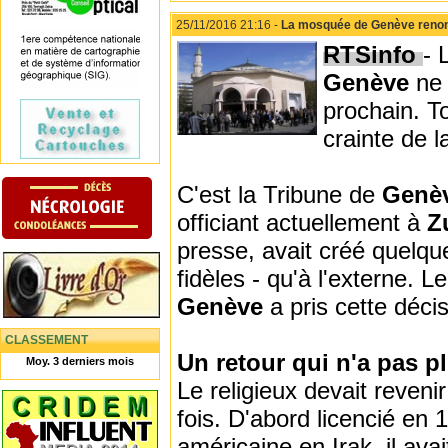
25/11/2016 21:16 -
La mosquée de Genève renon
RTSinfo
- 
Genève
ne 
prochain. To
crainte de 
C'est la Tribune de
Genè
officiant actuellement à
Z
presse, avait créé quelqu
fidèles - qu'à l'externe. 
Genève
a pris cette déci
CLASSEMENT
Un retour qui n'a pas p
Moy. 3 derniers mois
Le religieux devait reven
fois. D'abord licencié en 
américaine en Irak, il av