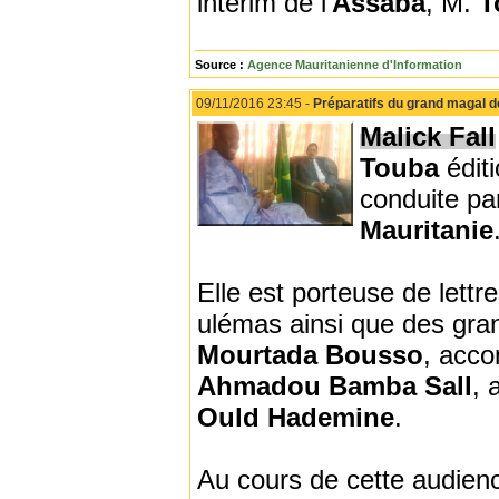
intérim de l'
Assaba
, M.
T
Source :
Agence Mauritanienne d'Information
09/11/2016 23:45 -
Préparatifs du grand magal de
Malick Fall
Touba
édit
conduite pa
Mauritanie
Elle est porteuse de lettr
ulémas ainsi que des gran
Mourtada Bousso
, acc
Ahmadou Bamba Sall
, 
Ould Hademine
.
Au cours de cette audienc