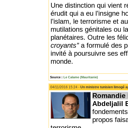
Une distinction qui vient
érudit qui a eu l’insigne
l’islam, le terrorisme et 
mutilations génitales ou l
planétaires. Outre les fél
croyants’’
a formulé des pr
invité à poursuivre ses ef
monde.
Source :
Le Calame (Mauritanie)
04/11/2016 15:24 -
Un ministre tunisien limogé 
Romandie
Abdeljalil
fondements 
propos fais
terrorisme.