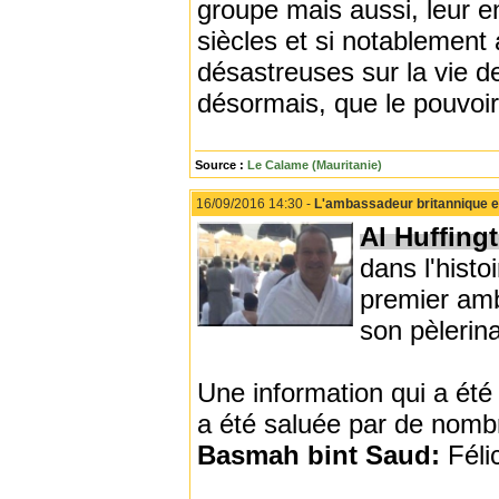
groupe mais aussi, leur e
siècles et si notablement
désastreuses sur la vie de
désormais, que le pouvoir 
Source :
Le Calame (Mauritanie)
16/09/2016 14:30 -
L'ambassadeur britannique en 
Al Huffing
dans l'histo
premier amb
son pèlerin
Une information qui a été
a été saluée par de nombr
Basmah bint Saud:
Féli