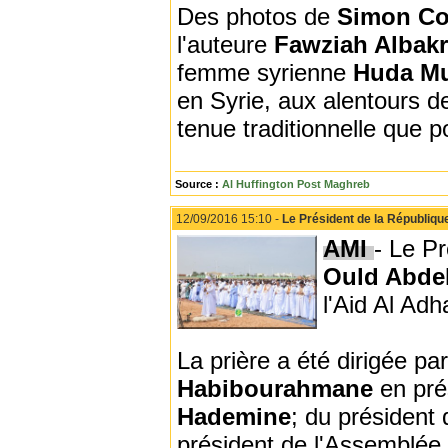
Des photos de
Simon Co
l'auteure
Fawziah Albakr
femme syrienne
Huda Mu
en Syrie, aux alentours d
tenue traditionnelle que p
Source :
Al Huffington Post Maghreb
12/09/2016 15:10 -
Le Président de la République
AMI
- Le P
Ould Abdel
l'Aid Al Ad
La prière a été dirigée pa
Habibourahmane
en pré
Hademine
; du président
président de l'Assemblée