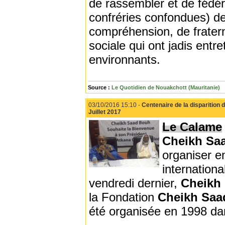
de rassembler et de fédér
confréries confondues) de
compréhension, de fraterni
sociale qui ont jadis entr
environnants.
Source :
Le Quotidien de Nouakchott (Mauritanie)
03/10/2016 15:10 -
Centenaire de la disparition
Juillet 2017
Le Calame
Cheikh Sa
organiser e
internationa
vendredi dernier,
Cheikh 
la Fondation
Cheikh Saa
été organisée en 1998 dan