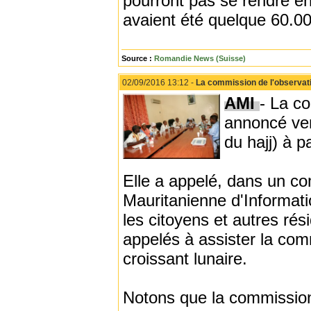
pourront pas se rendre e
avaient été quelque 60.00
Source :
Romandie News (Suisse)
02/09/2016 13:12 -
La commission de l'observatio
AMI
- La co
annoncé ven
du hajj) à p
Elle a appelé, dans un c
Mauritanienne d'Informatio
les citoyens et autres ré
appelés à assister la com
croissant lunaire.
Notons que la commission