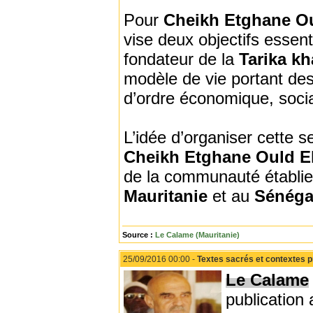
Pour
Cheikh Etghane Ou
vise deux objectifs essen
fondateur de la
Tarika kh
modèle de vie portant des
d’ordre économique, social
L’idée d’organiser cette 
Cheikh Etghane Ould 
de la communauté établie
Mauritanie
et au
Sénéga
Source :
Le Calame (Mauritanie)
25/09/2016 00:00 -
Textes sacrés et contextes 
Le Calame
publication 