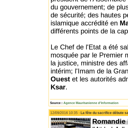
du gouvernement; de plus
de sécurité; des hautes p
islamique accrédité en
Ma
différents points de la cap
Le Chef de l'Etat a été s
mosquée par le Premier m
la justice, ministre des a
intérim; l'Imam de la Gra
Ouest
et les autorités ad
Ksar
.
Source :
Agence Mauritanienne d'Information
12/09/2016 10:35 -
La fête du sacrifice débute s
Romandie