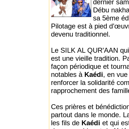
dernier sa
Débu nakha
sa 5ème édit
Pilotage est à pied d’œuv
devenu traditionnel.
Le SILK AL QUR’AAN qui c
est une vieille tradition
façon périodique et tournan
notables à
Kaédi
, en vue
renforcer la solidarité c
rapprochement des famill
Ces prières et bénédictio
partout dans le monde. L
les fils de
Kaédi
et qui es