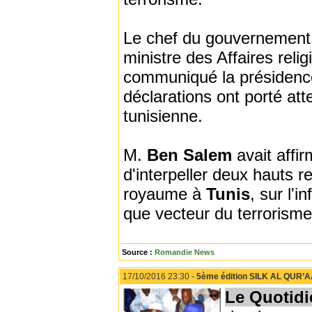
Le chef du gouvernement
ministre des Affaires reli
communiqué la présidenc
déclarations ont porté at
tunisienne.
M.
Ben Salem
avait affir
d'interpeller deux hauts 
royaume à
Tunis
, sur l'
que vecteur du terrorisme
Source :
Romandie News
17/10/2016 23:30 -
5ème édition SILK AL QUR’AAN
Le Quotidi