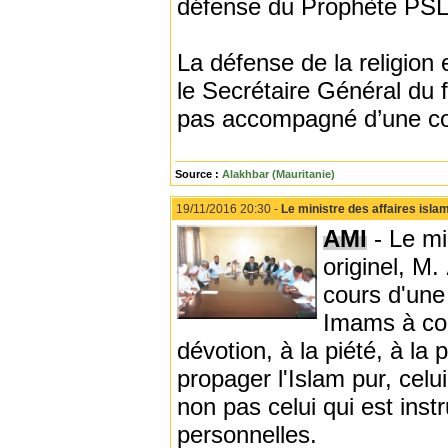
défense du Prophète PSL, 
La défense de la religion 
le Secrétaire Général du f
pas accompagné d’une co
Source :
Alakhbar (Mauritanie)
19/11/2016 20:30 -
Le ministre des affaires isl
AMI
- Le mi
originel, M.
cours d'une
Imams à con
dévotion, à la piété, à la
propager l'Islam pur, celu
non pas celui qui est inst
personnelles.