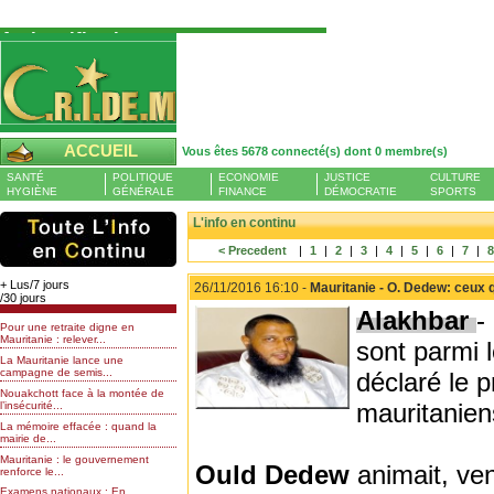
Authentification
Pour S'authentifier veuillez fournir votre
Pseudo et Mot de passer et cliquez sur : Se
connecter
Pseudo
ACCUEIL
Vous êtes 5678 connecté(s) dont 0 membre(s)
Liste des membres en ligne (0)
SANTÉ
POLITIQUE
ECONOMIE
JUSTICE
CULTURE
Mot de passe
HYGIÈNE
GÉNÉRALE
FINANCE
DÉMOCRATIE
SPORTS
L'info en continu
< Precedent
|
1
|
2
|
3
|
4
|
5
|
6
|
7
|
Mot de passe oublié
+ Lus/7 jours
26/11/2016 16:10 -
Mauritanie - O. Dedew: ceux 
/30 jours
Alakhbar
-
Pour une retraite digne en
Mauritanie : relever...
sont parmi 
La Mauritanie lance une
campagne de semis...
déclaré le 
Nouakchott face à la montée de
mauritanie
l’insécurité...
La mémoire effacée : quand la
mairie de...
Mauritanie : le gouvernement
Ould Dedew
animait, ve
renforce le...
Examens nationaux : En