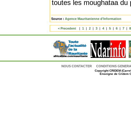
toutes les moughataa du 
Source :
Agence Mauritanienne d'Information
< Precedent
|
1
|
2
|
3
|
4
|
5
|
6
|
7
|
NOUS CONTACTER
CONDITIONS GENERAL
Copyright
CRIDEM (Carref
Enseigne de Cridem C