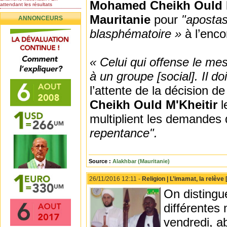
Mohamed Cheikh Ould M
attendant les résultats
Nomination de l’Honorable Diye
Mauritanie
pour
"apostas
ANNONCEURS
Ba au poste de...
Mauritanie : les résultats du
blasphématoire »
à l’enco
baccalauréat 2026...
Mauritanie : Les 10 premiers au
BEPC 2026
« Celui qui offense le mes
Un syndicat de l’enseignement
rejette la...
à un groupe [social]. Il do
l’attente de la décision 
Cheikh Ould M'Kheitir
l
multiplient les demandes
repentance".
Source :
Alakhbar (Mauritanie)
26/11/2016 12:11 -
Religion | L’imamat, la relèv
On distingu
différentes
vendredi, ab