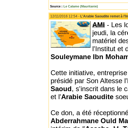
Source :
Le Calame (Mauritanie)
12/11/2016 12:54 -
L'Arabie Saoudite remet à l'I
AMI
- Les l
jeudi, la c
matériel de
l'Institut e
Souleymane Ibn Moha
Cette initiative, entrepris
présidé par Son Altesse l'
Saoud
, s'inscrit dans le
et l'
Arabie Saoudite
soeu
Ce don, a été réceptionné 
Abderrahmane Ould 