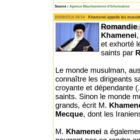
Source :
Agence Mauritanienne d'Information
05/09/2016 09:54 -
Khamenei appelle les musulma
Romandie
Khamenei
,
et exhorté 
saints par
R
Le monde musulman, aussi
connaître les dirigeants s
croyante et dépendante (..
saints. Sinon le monde m
grands, écrit M.
Khamen
Mecque
, dont les Iranie
M.
Khamenei
a également