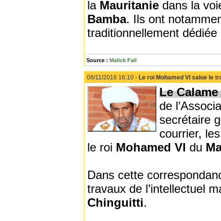
la
Mauritanie
dans la voi
Bamba
. Ils ont notammen
traditionnellement dédiée
Source :
Malick Fall
08/11/2016 16:10 -
Le roi Mohamed VI salue le tr
Le Calam
de l’Associ
secrétaire 
courrier, le
le roi
Mohamed VI
du
Ma
Dans cette correspondanc
travaux de l’intellectuel 
Chinguitti
.