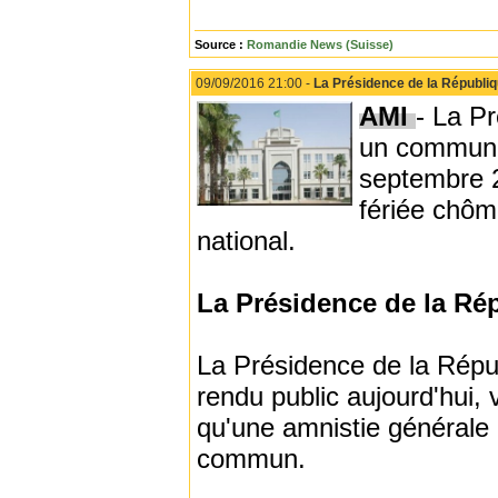
Source :
Romandie News (Suisse)
09/09/2016 21:00 -
La Présidence de la Républi
AMI
- La P
un communiq
septembre 20
fériée chômé
national.
La Présidence de la Ré
La Présidence de la Répu
rendu public aujourd'hui, 
qu'une amnistie générale 
commun.