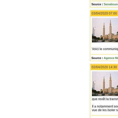
Source :
Senalioun
03/04/2020 07:00
Voici le communiqu
Source :
Agence Ma
02/04/2020 14:30
que revêt la transm
Il a notamment sou
vue de les isoler 