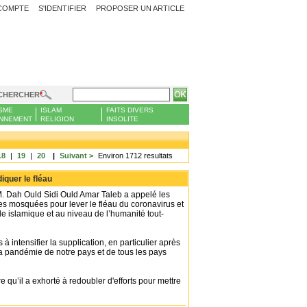
COMPTE
S'IDENTIFIER
PROPOSER UN ARTICLE
CHERCHER
SME
ISLAM
FAITS DIVERS
NNEMENT
RELIGION
INSOLITE
18
|
19
|
20
|
Suivant >
Environ 1712 resultats
iquer le fléau
 M. Dah Ould Sidi Ould Amar Taleb a appelé les
les mosquées pour lever le fléau du coronavirus et
de islamique et au niveau de l’humanité tout-
à intensifier la supplication, en particulier après
la pandémie de notre pays et de tous les pays
re qu’il a exhorté à redoubler d'efforts pour mettre