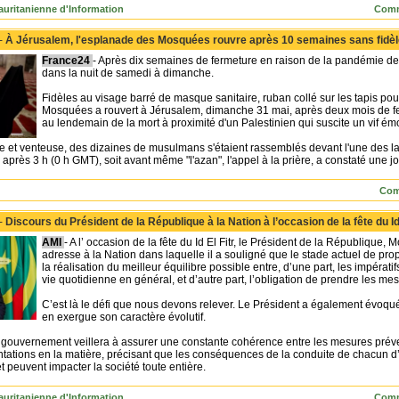
uritanienne d'Information
Comm
 -
À Jérusalem, l'esplanade des Mosquées rouvre après 10 semaines sans fidè
France24
- Après dix semaines de fermeture en raison de la pandémie d
dans la nuit de samedi à dimanche.
Fidèles au visage barré de masque sanitaire, ruban collé sur les tapis pou
Mosquées a rouvert à Jérusalem, dimanche 31 mai, après deux mois de 
au lendemain de la mort à proximité d'un Palestinien qui suscite un vif émo
he et venteuse, des dizaines de musulmans s'étaient rassemblés devant l'une des la
 après 3 h (0 h GMT), soit avant même "l'azan", l'appel à la prière, a constaté une jo
Com
 -
Discours du Président de la République à la Nation à l’occasion de la fête du Id 
AMI
- A l’ occasion de la fête du Id El Fitr, le Président de la Républiqu
adresse à la Nation dans laquelle il a souligné que le stade actuel de pr
la réalisation du meilleur équilibre possible entre, d’une part, les impérati
vie quotidienne en général, et d’autre part, l’obligation de prendre les m
C’est là le défi que nous devons relever. Le Président a également évoqué 
en exergue son caractère évolutif.
e gouvernement veillera à assurer une constante cohérence entre les mesures prévent
ientations en la matière, précisant que les conséquences de la conduite de chacun 
 peuvent impacter la société toute entière.
uritanienne d'Information
Comm