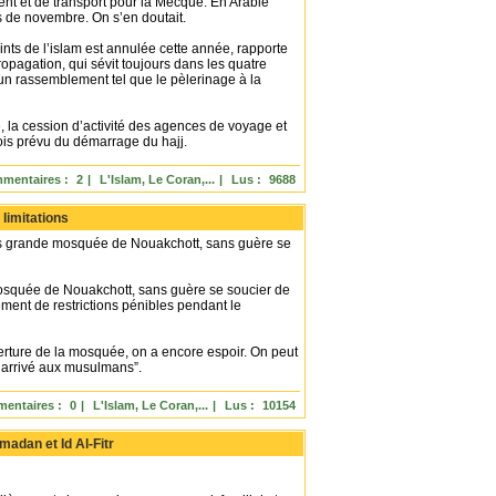
nt et de transport pour la Mecque. En Arabie
s de novembre. On s’en doutait.
ints de l’islam est annulée cette année, rapporte
opagation, qui sévit toujours dans les quatre
un rassemblement tel que le pèlerinage à la
, la cession d’activité des agences de voyage et
 mois prévu du démarrage du hajj.
mentaires :
2
|
L'Islam, Le Coran,...
|
Lus :
9688
limitations
lus grande mosquée de Nouakchott, sans guère se
mosquée de Nouakchott, sans guère se soucier de
ment de restrictions pénibles pendant le
verture de la mosquée, on a encore espoir. On peut
t arrivé aux musulmans”.
entaires :
0
|
L'Islam, Le Coran,...
|
Lus :
10154
madan et Id Al-Fitr