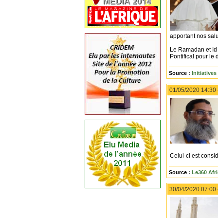
apportant nos salu
Le Ramadan et Id A
Pontifical pour le
Source :
Initiative
01/05/2020 14:30
Celui-ci est consi
Source :
Le360 Afr
30/04/2020 07:00