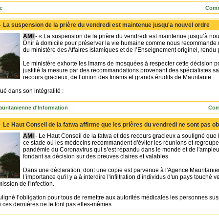
e
Comm
 -
La suspension de la prière du vendredi est maintenue jusqu'a nouvel ordre
AMI
- « La suspension de la prière du vendredi est maintenue jusqu’à nouve
Dhir à domicile pour préserver la vie humaine comme nous recommande n
du ministère des Affaires islamiques et de l’Enseignement originel, rendu p
Le ministère exhorte les Imams de mosquées à respecter cette décision po
justifié la mesure par des recommandations provenant des spécialistes sani
recours gracieux, de l’union des Imams et grands érudits de Mauritanie.
é dans son intégralité :
uritanienne d'Information
Com
 -
Le Haut Conseil de la fatwa affirme que les prières du vendredi ne sont pas ob
AMI
- Le Haut Conseil de la fatwa et des recours gracieux a souligné que 
ce stade où les médecins recommandent d'éviter les réunions et regroupeme
pandémie du Coronavirus qui s’est répandu dans le monde et de l'ampleur d
fondant sa décision sur des preuves claires et valables.
Dans une déclaration, dont une copie est parvenue à l'Agence Mauritanienn
l’importance qu'il y a à interdire l'infiltration d’individus d'un pays touché
ission de l'infection.
ligné l’obligation pour tous de remettre aux autorités médicales les personnes susp
si ces dernières ne le font pas elles-mêmes.