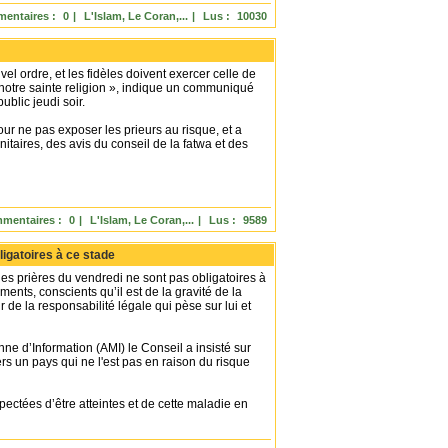
entaires :
0
|
L'Islam, Le Coran,...
|
Lus :
10030
l ordre, et les fidèles doivent exercer celle de
otre sainte religion », indique un communiqué
ublic jeudi soir.
ur ne pas exposer les prieurs au risque, et a
taires, des avis du conseil de la fatwa et des
mentaires :
0
|
L'Islam, Le Coran,...
|
Lus :
9589
ligatoires à ce stade
les prières du vendredi ne sont pas obligatoires à
nts, conscients qu’il est de la gravité de la
e la responsabilité légale qui pèse sur lui et
e d’Information (AMI) le Conseil a insisté sur
 vers un pays qui ne l'est pas en raison du risque
ectées d’être atteintes et de cette maladie en