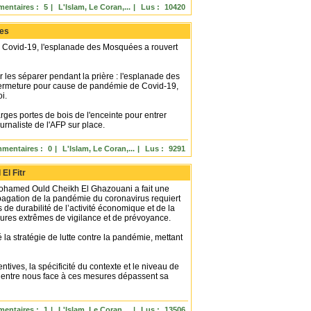
entaires :
5
|
L'Islam, Le Coran,...
|
Lus :
10420
les
e Covid-19, l'esplanade des Mosquées a rouvert
r les séparer pendant la prière : l'esplanade des
fermeture pour cause de pandémie de Covid-19,
i.
rges portes de bois de l'enceinte pour entrer
urnaliste de l'AFP sur place.
mentaires :
0
|
L'Islam, Le Coran,...
|
Lus :
9291
El Fitr
e, Mohamed Ould Cheikh El Ghazouani a fait une
opagation de la pandémie du coronavirus requiert
fs de durabilité de l’activité économique et de la
esures extrêmes de vigilance et de prévoyance.
la stratégie de lutte contre la pandémie, mettant
ives, la spécificité du contexte et le niveau de
d’entre nous face à ces mesures dépassent sa
entaires :
1
|
L'Islam, Le Coran,...
|
Lus :
13506