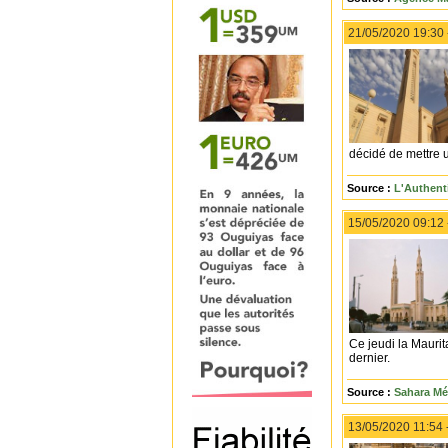
21/05/2020 19:30
décidé de mettre 
Source :
L'Authent
15/05/2020 09:12
Ce jeudi la Mauri
dernier.
Source :
Sahara Mé
13/05/2020 11:54 