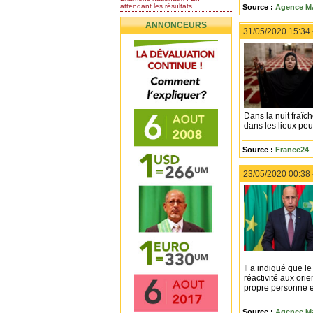
attendant les résultats
Source :
Agence Ma
Nomination de l’Honorable Diye
ANNONCEURS
Ba au poste de...
31/05/2020 15:34
Mauritanie : les résultats du
baccalauréat 2026...
Mauritanie : Les 10 premiers au
BEPC 2026
Un syndicat de l’enseignement
rejette la...
Dans la nuit fraîc
dans les lieux peu
Source :
France24
23/05/2020 00:38
Il a indiqué que l
réactivité aux or
propre personne et
Source :
Agence Ma