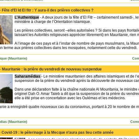
 -
Fête d’El Id El fitr : Y aura-il des prières collectives ?
L'Authentique
- A deux jours de la fête d’El Fitr – certainement samedi-, l
ministère à charge de l’Orientation islamique.
Les prières collectives, seront –elles autorisées ? Si dans les pays frontal
laissant les Autorités religieuses apprécier librement) en Mauritanie, rien 
A l’image de ces pays et à l’instar de nombre de pays musulmans, la Mauri
un terme aux prières collectives dans les mosquées, notamment celle du vendredi.
ique (Mauritanie)
Com
 -
Mauritanie : la prière du vendredi de nouveau suspendue
Saharamédias
- Le ministère mauritanien des affaires islamiques et de l
suspension de la prière du vendredi après la découverte de nouveaux cas
Dans une déclaration faite à la chaîne nationale Al Mouritania, le ministre
originel Dah O. Amar Taleb a dit que la suspension de la prière du vendred
elle a été prise en concertation avec les Oulémas et les médecins.
tanie a enregistré quatre nouveaux cas du coronavirus, portant à 20 le nombre de
dias (Mauritanie)
Comm
-
Covid-19 : le pèlerinage à la Mecque n’aura pas lieu cette année