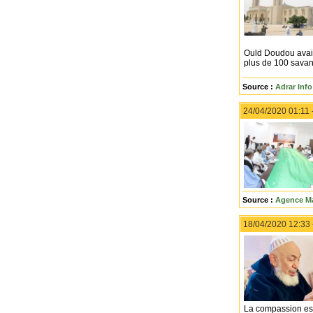
Ould Doudou avait 
plus de 100 savan
Source :
Adrar Info
24/04/2020 01:11 
Source :
Agence Ma
18/04/2020 12:33
La compassion est 