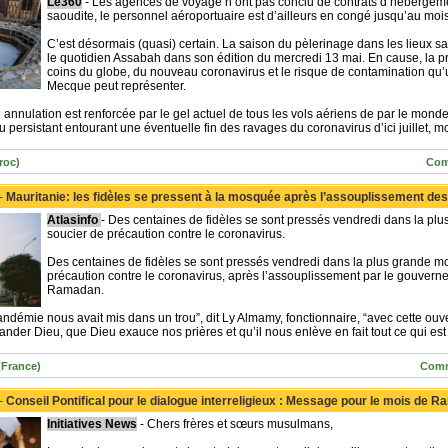
Le360
- Les agences de voyage n’ont pas conclu de contrats d’hébergeme
saoudite, le personnel aéroportuaire est d’ailleurs en congé jusqu’au moi
C’est désormais (quasi) certain. La saison du pèlerinage dans les lieux sa
le quotidien Assabah dans son édition du mercredi 13 mai. En cause, la pr
coins du globe, du nouveau coronavirus et le risque de contamination qu’
Mecque peut représenter.
annulation est renforcée par le gel actuel de tous les vols aériens de par le monde
lou persistant entourant une éventuelle fin des ravages du coronavirus d’ici juillet,
roc)
Com
 -
Mauritanie: les fidèles se pressent à la mosquée après l’assouplissement des 
Atlasinfo
- Des centaines de fidèles se sont pressés vendredi dans la p
soucier de précaution contre le coronavirus.
Des centaines de fidèles se sont pressés vendredi dans la plus grande 
précaution contre le coronavirus, après l’assouplissement par le gouverne
Ramadan.
andémie nous avait mis dans un trou”, dit Ly Almamy, fonctionnaire, “avec cette ou
ander Dieu, que Dieu exauce nos prières et qu’il nous enlève en fait tout ce qui es
(France)
Comm
 -
Conseil Pontifical pour le dialogue interreligieux : Message pour le mois de Ra
Initiatives News
- Chers frères et sœurs musulmans,