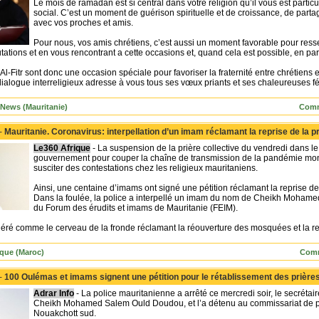
Le mois de ramadan est si central dans votre religion qu’il vous est partic
social. C’est un moment de guérison spirituelle et de croissance, de part
avec vos proches et amis.
Pour nous, vos amis chrétiens, c’est aussi un moment favorable pour ress
tations et en vous rencontrant a cette occasions et, quand cela est possible, en par
l-Fitr sont donc une occasion spéciale pour favoriser la fraternité entre chrétiens 
 dialogue interreligieux adresse à vous tous ses vœux priants et ses chaleureuses fél
s News (Mauritanie)
Comm
 -
Mauritanie. Coronavirus: interpellation d’un imam réclamant la reprise de la pr
Le360 Afrique
- La suspension de la prière collective du vendredi dans l
gouvernement pour couper la chaîne de transmission de la pandémie mo
susciter des contestations chez les religieux mauritaniens.
Ainsi, une centaine d’imams ont signé une pétition réclamant la reprise de
Dans la foulée, la police a interpellé un imam du nom de Cheikh Mohame
du Forum des érudits et imams de Mauritanie (FEIM).
déré comme le cerveau de la fronde réclamant la réouverture des mosquées et la rep
ique (Maroc)
Comm
 -
100 Oulémas et imams signent une pétition pour le rétablissement des prière
Adrar Info
- La police mauritanienne a arrêté ce mercredi soir, le secrétai
Cheikh Mohamed Salem Ould Doudou, et l’a détenu au commissariat de po
Nouakchott sud.