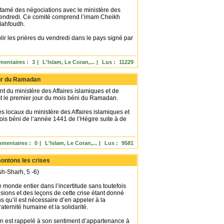
tamé des négociations avec le ministère des
 vendredi. Ce comité comprend l’imam Cheikh
Mahfoudh.
lir les prières du vendredi dans le pays signé par
entaires :
3
|
L'Islam, Le Coran,...
|
Lus :
11229
our du Ramadan
nt du ministère des Affaires islamiques et de
t le premier jour du mois béni du Ramadan.
s locaux du ministère des Affaires islamiques et
mois béni de l’année 1441 de l’Hégire suite à de
mentaires :
0
|
L'Islam, Le Coran,...
|
Lus :
9581
montons les crises
(Ash-Sharh, 5 -6)
 monde entier dans l’incertitude sans toutefois
clusions et des leçons de cette crise étant donné
s qu’il est nécessaire d’en appeler à la
aternité humaine et la solidarité.
ain est rappelé à son sentiment d’appartenance à