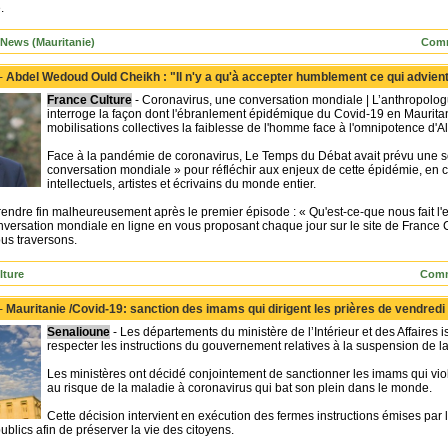
.
s News (Mauritanie)
Comm
 -
Abdel Wedoud Ould Cheikh : "Il n'y a qu'à accepter humblement ce qui advient, 
France Culture
- Coronavirus, une conversation mondiale | L’anthropol
interroge la façon dont l'ébranlement épidémique du Covid-19 en Mauritani
mobilisations collectives la faiblesse de l'homme face à l'omnipotence d'Al
Face à la pandémie de coronavirus, Le Temps du Débat avait prévu une sé
conversation mondiale » pour réfléchir aux enjeux de cette épidémie, en c
intellectuels, artistes et écrivains du monde entier.
prendre fin malheureusement après le premier épisode : « Qu'est-ce-que nous fait 
nversation mondiale en ligne en vous proposant chaque jour sur le site de France Cu
ous traversons.
lture
Comm
 -
Mauritanie /Covid-19: sanction des imams qui dirigent les prières de vendredi
Senalioune
- Les départements du ministère de l’Intérieur et des Affaire
respecter les instructions du gouvernement relatives à la suspension de la
Les ministères ont décidé conjointement de sanctionner les imams qui vio
au risque de la maladie à coronavirus qui bat son plein dans le monde.
Cette décision intervient en exécution des fermes instructions émises pa
lics afin de préserver la vie des citoyens.