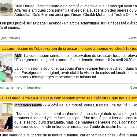
Ould Doudou était membre d’un comité d’imams et d’oulémas qui avait en
Affaires islamiques concernant la levée de la suspension des prières du
Abdoullah Ould Eminou ainsi que l’imam Cheikh Mohamed Yeslim Ould 
en plus publié sur sa page Facebook un article scientifique sur la nécessité d’étab
ts et imams.
 (Mauritanie)
Comm
-
La commission de l’observation du croissant lunaire annonce vendredi 1er j
AMI
- La commission centrale de l’observation du croissant lunaire, releva
l’Enseignement originel a annoncé que demain, vendredi 24 avril 2020 es
La commission a souligné, au cours d’une réunion tenue jeudi soir dans le
de l’Enseignement originel, avoir établi la vision du croissant lunaire du 
nombreux témoignages concordants et faisant foi.
uritanienne d'Information
Com
 -
C’est avec la foi en Allah et la compassion entre ses créatures que nous sur
Initiatives News
- « À côté de la difficulté, certes, il existe une facilité!». 
L’humanité est actuellement confrontée à une crise globale qui a plongé le
renoncer à tenter d’y faire face. Il est peut-être trop tôt pour tirer des con
qu’elle est toujours d’actualité, mais, de manière générale, nous constaton
conscience du monde entier pour insister sur l’unité du destin humain, la fr
une valeur qui fait partie de la nature humaine, car en temps de crise, l’être hum