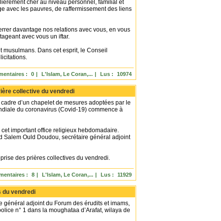
ulièrement cher au niveau personnel, familial et
age avec les pauvres, de raffermissement des liens
errer davantage nos relations avec vous, en vous
tageant avec vous un iftar.
et musulmans. Dans cet esprit, le Conseil
icitations.
entaires :
0
|
L'Islam, Le Coran,...
|
Lus :
10974
ière collective du vendredi
e cadre d’un chapelet de mesures adoptées par le
ndiale du coronavirus (Covid-19) commence à
 cet important office religieux hebdomadaire.
d Salem Ould Doudou, secrétaire général adjoint
rise des prières collectives du vendredi.
entaires :
8
|
L'Islam, Le Coran,...
|
Lus :
11929
s du vendredi
re général adjoint du Forum des érudits et imams,
lice n° 1 dans la moughataa d’Arafat, wilaya de