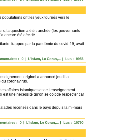
es populations ont les yeux tournés vers le
iers, la question a été tranchée (les gouvernants
n’a encore été décidé.
tanie, frappée par la pandémie du covid-19, avait
mentaires :
0
|
L'Islam, Le Coran,...
|
Lus :
9956
’enseignement originel a annoncé jeudi la
 du coronavirus.
 des affaires islamiques et de l’enseignement
i est une nécessité qu’on se doit de respecter car
 malades recensés dans le pays depuis la mi-mars
entaires :
0
|
L'Islam, Le Coran,...
|
Lus :
10790