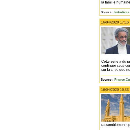
la famille humaine
Source :
Initiative
16/04/2020 17:16
Cette série a dû 
continuer cette co
sur la crise que n
Source :
France Cu
16/04/2020 16:33
rassemblements pub