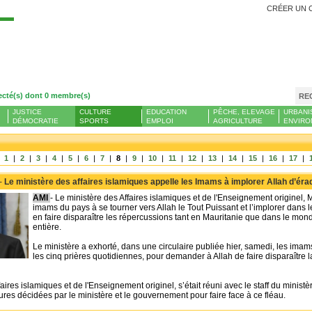
CRÉER UN 
Se
ecté(s) dont 0 membre(s)
RE
JUSTICE
CULTURE
EDUCATION
PÊCHE, ELEVAGE
URBANI
DÉMOCRATIE
SPORTS
EMPLOI
AGRICULTURE
ENVIRO
|
1
|
2
|
3
|
4
|
5
|
6
|
7
|
8
|
9
|
10
|
11
|
12
|
13
|
14
|
15
|
16
|
17
|
 -
Le ministère des affaires islamiques appelle les Imams à implorer Allah d’érad
AMI
- Le ministère des Affaires islamiques et de l'Enseignement originel,
imams du pays à se tourner vers Allah le Tout Puissant et l’implorer dans 
en faire disparaître les répercussions tant en Mauritanie que dans le mon
entière.
Le ministère a exhorté, dans une circulaire publiée hier, samedi, les imams 
les cinq prières quotidiennes, pour demander à Allah de faire disparaître 
aires islamiques et de l'Enseignement originel, s’était réuni avec le staff du ministè
es décidées par le ministère et le gouvernement pour faire face à ce fléau.