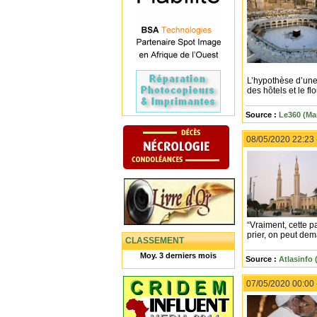
L’hypothèse d’une 
des hôtels et le f
Source :
Le360 (Ma
08/05/2020 22:23
“Vraiment, cette p
prier, on peut dem
CLASSEMENT
Moy. 3 derniers mois
Source :
Atlasinfo 
07/05/2020 00:00