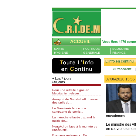
Authentification
Pour S'authentifier veuillez fournir votre
Pseudo et Mot de passer et cliquez sur : 
connecter
Pseudo
ACCUEIL
Vous êtes 4476 conn
Liste des membres en ligne (0)
SANTÉ
POLITIQUE
ECONOMIE
Mot de passe
HYGIÈNE
GÉNÉRALE
FINANCE
L'info en continu
< Precedent
Mot de passe oublié
+ Lus/7 jours
07/06/2020 15:55
/30 jours
Pour une retraite digne en
Mauritanie : relever...
Aéroport de Nouakchott : baisse
des tarifs du...
La Mauritanie lance une
campagne de semis...
musulmans.
La mémoire effacée : quand la
mairie de...
Le ministre des Aff
Nouakchott face à la montée de
en œuvre les mesur
l’insécurité...
Examens nationaux : En