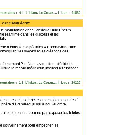
entaires :
0
|
L'Islam, Le Coran,...
|
Lus :
11832
car c'était écrit"
ogue mauritanien Abdel Wedoud Ould Cheikh
e réaffirme dans les discours et les
lah.
rie d’émissions spéciales « Coronavirus : une
onvoquant les savoirs et les créations des
l'enfermement ? ». Nous avons donc décidé de
lture le regard inédit d’un intellectuel étranger
entaires :
1
|
L'Islam, Le Coran,...
|
Lus :
10127
s islamiques ont exhorté les Imams de mosquées à
 prière du vendredi jusqu’à nouvel ordre.
lent cette mesure pour ne pas exposer les fidèles
r le gouvernement pour empêcher les