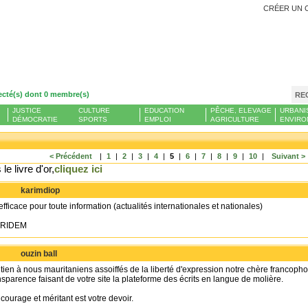
CRÉER UN 
ecté(s) dont 0 membre(s)
RE
JUSTICE
CULTURE
EDUCATION
PÊCHE, ELEVAGE
URBANI
DÉMOCRATIE
SPORTS
EMPLOI
AGRICULTURE
ENVIRO
< Précédent
|
1
|
2
|
3
|
4
|
5
|
6
|
7
|
8
|
9
|
10
|
Suivant >
le livre d'or,
cliquez ici
karimdiop
efficace pour toute information (actualités internationales et nationales)
 CRIDEM
ouzin ball
tien à nous mauritaniens assoiffés de la liberté d'expression notre chère francoph
nsparence faisant de votre site la plateforme des écrits en langue de molière.
 courage et méritant est votre devoir.