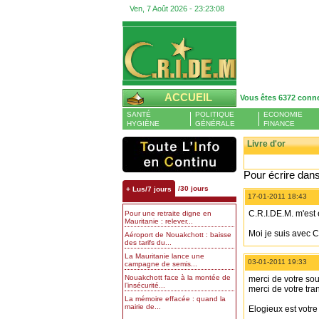
Ven, 7 Août 2026 -
23:23:08
ACCUEIL
Vous êtes 6372 conn
SANTÉ
POLITIQUE
ECONOMIE
HYGIÈNE
GÉNÉRALE
FINANCE
Livre d'or
Pour écrire dans 
/30 jours
+ Lus/7 jours
17-01-2011 18:43
C.R.I.DE.M. m'est 
Pour une retraite digne en
Mauritanie : relever...
Moi je suis avec
Aéroport de Nouakchott : baisse
des tarifs du...
La Mauritanie lance une
03-01-2011 19:33
campagne de semis...
Nouakchott face à la montée de
merci de votre sou
l’insécurité...
merci de votre tra
La mémoire effacée : quand la
mairie de...
Elogieux est votre