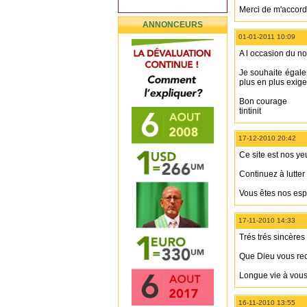
Merci de m'accorde
ANNONCEURS
01-01-2011 10:09
A l occasion du n
Je souhaite égale
plus en plus exige
Bon courage
tintinit
17-12-2010 20:42
Ce site est nos ye
Continuez à lutter
Vous êtes nos espo
17-11-2010 14:33
Trés trés sincère
Que Dieu vous rec
Longue vie à vous
16-11-2010 13:55