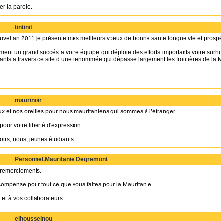
r la parole.
tintinit
ouvel an 2011 je présente mes meilleurs voeux de bonne sante longue vie et prospé
ment un grand succés a votre équipe qui déploie des efforts importants voire surh
ants a travers ce site d une renommée qui dépasse largement les frontières de la M
maurinoir
ux et nos oreilles pour nous mauritaniens qui sommes à l’étranger.
 pour votre liberté d'expression.
irs, nous, jeunes étudiants.
Personnel.Mauritanie Degremont
s remerciements.
ompense pour tout ce que vous faites pour la Mauritanie.
 et à vos collaborateurs
elhousseinou