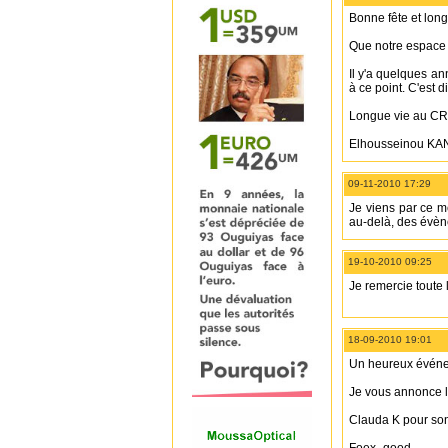
Bonne fête et lon
Que notre espace 
Il y'a quelques a
à ce point. C'est 
Longue vie au C
Elhousseinou KAN
09-11-2010 17:29
Je viens par ce m
au-delà, des évèn
19-10-2010 09:25
Je remercie toute l
18-09-2010 19:01
Un heureux événe
Je vous annonce l
Clauda K pour son