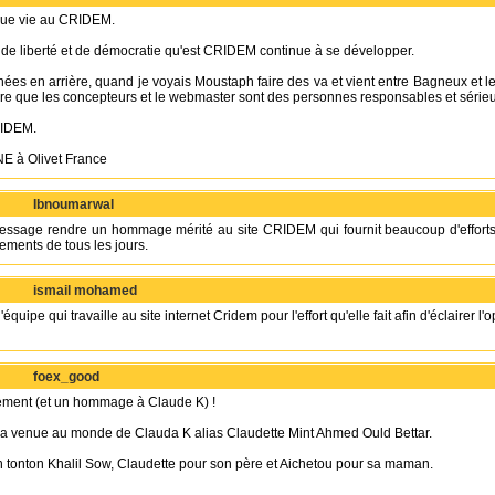
gue vie au CRIDEM.
de liberté et de démocratie qu'est CRIDEM continue à se développer.
nnées en arrière, quand je voyais Moustaph faire des va et vient entre Bagneux et 
dire que les concepteurs et le webmaster sont des personnes responsables et série
RIDEM.
E à Olivet France
Ibnoumarwal
essage rendre un hommage mérité au site CRIDEM qui fournit beaucoup d'efforts 
ements de tous les jours.
ismail mohamed
'équipe qui travaille au site internet Cridem pour l'effort qu'elle fait afin d'éclairer l
foex_good
ment (et un hommage à Claude K) !
a venue au monde de Clauda K alias Claudette Mint Ahmed Ould Bettar.
 tonton Khalil Sow, Claudette pour son père et Aichetou pour sa maman.