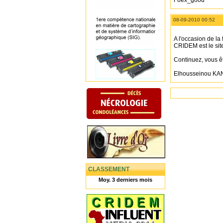
Foex_good
08-09-2010 00:52
A l'occasion de la
CRIDEM est le sit
Continuez, vous ê
Elhousseinou KA
CLASSEMENT
Moy. 3 derniers mois