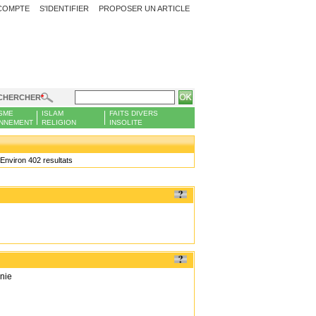
COMPTE
S'IDENTIFIER
PROPOSER UN ARTICLE
CHERCHER
SME
ISLAM
FAITS DIVERS
NNEMENT
RELIGION
INSOLITE
Environ 402 resultats
onie