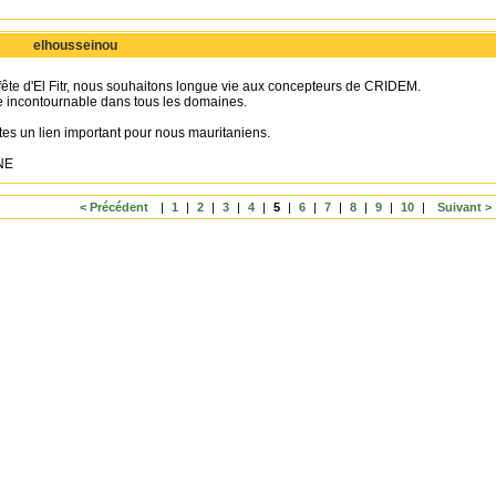
elhousseinou
 fête d'El Fitr, nous souhaitons longue vie aux concepteurs de CRIDEM.
e incontournable dans tous les domaines.
tes un lien important pour nous mauritaniens.
NE
< Précédent
|
1
|
2
|
3
|
4
|
5
|
6
|
7
|
8
|
9
|
10
|
Suivant >