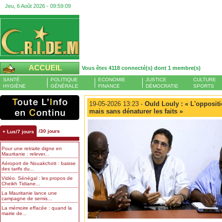
Jeu, 6 Août 2026 -
09:59:10
ACCUEIL
Vous êtes 4118 connecté(s) dont 1 membre(s)
SANTÉ
POLITIQUE
ECONOMIE
JUSTICE
CULTURE
HYGIÈNE
GÉNÉRALE
FINANCE
DÉMOCRATIE
SPORTS
19-05-2026 13:23 -
Ould Louly : « L'oppositio
mais sans dénaturer les faits »
/30 jours
+ Lus/7 jours
Pour une retraite digne en
Mauritanie : relever...
Aéroport de Nouakchott : baisse
des tarifs du...
Vidéo. Sénégal : les propos de
Cheikh Tidiane...
La Mauritanie lance une
campagne de semis...
La mémoire effacée : quand la
mairie de...