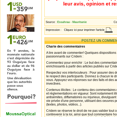
leur avis, opinion et r
Source :
Essahraa - Mauritanie
Co
Impression :
Cliquez ici pour imprimer l'article
POSTEZ UN COMMEN
Charte des commentaires
A lire avant de commenter! Quelques dispositions
passionnants sur Cridem :
Commentez pour enrichir : Le but des commentair
enrichissants à partir des articles publiés sur Cri
Respectez vos interlocuteurs : Pour assurer des d
le respect des participants. Donnez à chacun le d
vous. Appuyez vos réponses sur des faits et des 
invectives.
Contenus illicites : Le contenu des commentaires n
et réglementations en vigueur. Sont notamment illi
antisémites, diffamatoires ou injurieux, divulguant
vie privée d'une personne, utilisant des oeuvres p
(textes, photos, vidéos...).
Cridem se réserve le droit de ne pas valider tout
contrevenir à la loi, ainsi que tout commentaire h