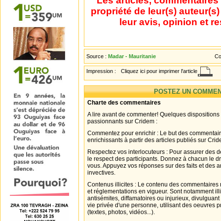
Les articles, commentaires 
propriété de leur(s) auteur(s
leur avis, opinion et r
Source :
Madar - Mauritanie
Co
Impression :
Cliquez ici pour imprimer l'article
POSTEZ UN COMMEN
Charte des commentaires
A lire avant de commenter! Quelques dispositions
passionnants sur Cridem :
Commentez pour enrichir : Le but des commentair
enrichissants à partir des articles publiés sur Cri
Respectez vos interlocuteurs : Pour assurer des d
le respect des participants. Donnez à chacun le d
vous. Appuyez vos réponses sur des faits et des 
invectives.
Contenus illicites : Le contenu des commentaires n
et réglementations en vigueur. Sont notamment illi
antisémites, diffamatoires ou injurieux, divulguant
vie privée d'une personne, utilisant des oeuvres p
(textes, photos, vidéos...).