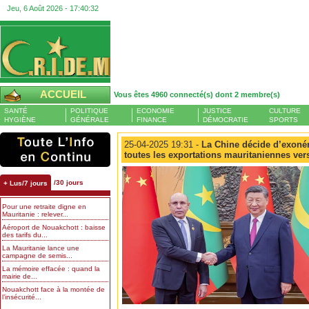
Jeu, 6 Août 2026 -
17:40:33
ACCUEIL
Vous êtes 4960 connecté(s) dont 2 membre(s)
SANTÉ
POLITIQUE
ECONOMIE
JUSTICE
CULTURE
HYGIÈNE
GÉNÉRALE
FINANCE
DÉMOCRATIE
SPORTS
25-04-2025 19:31 -
La Chine décide d’exonér
toutes les exportations mauritaniennes vers
/30 jours
+ Lus/7 jours
Pour une retraite digne en
Mauritanie : relever...
Aéroport de Nouakchott : baisse
des tarifs du...
La Mauritanie lance une
campagne de semis...
La mémoire effacée : quand la
mairie de...
Nouakchott face à la montée de
l’insécurité...