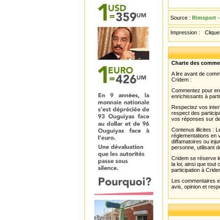
Source :
Rimsport -
Impression :
Cliquez
Charte des comme
A lire avant de com
Cridem :
Commentez pour enri
enrichissants à parti
Respectez vos interl
respect des partici
vos réponses sur de
Contenus illicites :
réglementations en v
diffamatoires ou inju
personne, utilisant d
Cridem se réserve le
la loi, ainsi que to
participation à Cride
Les commentaires et 
avis, opinion et resp