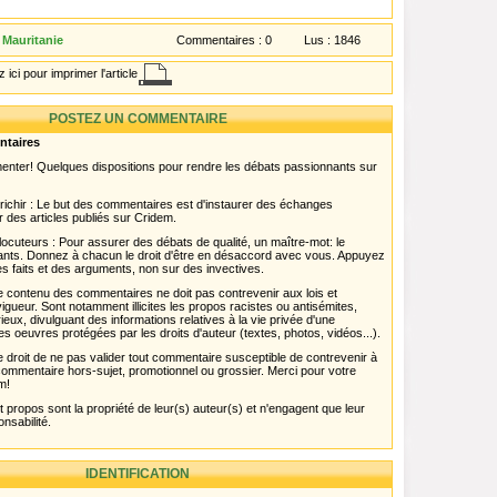
 Mauritanie
Commentaires :
0
Lus :
1846
 ici pour imprimer l'article
POSTEZ UN COMMENTAIRE
ntaires
menter! Quelques dispositions pour rendre les débats passionnants sur
chir : Le but des commentaires est d'instaurer des échanges
r des articles publiés sur Cridem.
ocuteurs : Pour assurer des débats de qualité, un maître-mot: le
pants. Donnez à chacun le droit d'être en désaccord avec vous. Appuyez
s faits et des arguments, non sur des invectives.
 Le contenu des commentaires ne doit pas contrevenir aux lois et
igueur. Sont notamment illicites les propos racistes ou antisémites,
rieux, divulguant des informations relatives à la vie privée d'une
es oeuvres protégées par les droits d'auteur (textes, photos, vidéos...).
 droit de ne pas valider tout commentaire susceptible de contrevenir à
ut commentaire hors-sujet, promotionnel ou grossier. Merci pour votre
m!
propos sont la propriété de leur(s) auteur(s) et n'engagent que leur
onsabilité.
IDENTIFICATION