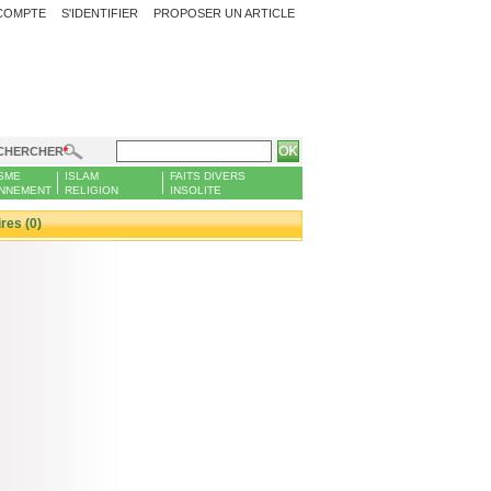
COMPTE
S'IDENTIFIER
PROPOSER UN ARTICLE
CHERCHER
SME
ISLAM
FAITS DIVERS
NNEMENT
RELIGION
INSOLITE
es (0)