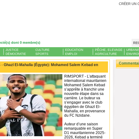
CRÉER UN 
ecté(s) dont 0 membre(s)
RE
JUSTICE
CULTURE
EDUCATION
PÊCHE, ELEVAGE
URBANI
DÉMOCRATIE
SPORTS
EMPLOI
AGRICULTURE
ENVIRO
Commentair
 -
Ghazl El-Mahalla (Égypte): Mohamed Salem Kebad en
RIMSPORT - L’attaquant
international mauritanien
Mohamed Salem Kebad
s’apprête à franchir une
nouvelle étape dans sa
carrière. Le buteur va
s’engager avec le club
égyptien de Ghazl El-
Mahalla, en provenance
du FC Nzidane.
Auteur d’une saison
remarquable en Super
D1 mauritanienne 2025-
2026, Kebad a terminé