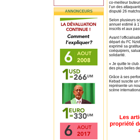
co-meilleur buteur
l’un des attaquant
ANNONCEURS
disputé 26 matchs,
Selon plusieurs so
annuel estimé à 17
inscrits et aux pa
Avant l’officiali
départ du FC Nzid
exprimé sa gratitud
coéquipiers, salua
solidarité.
« Je quitte le clu
des plus belles de
Grâce à ses perfor
Kebad suscite un 
représente un nouv
scène internationa
Les art
propriété d