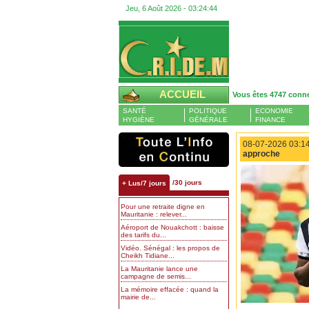
Jeu, 6 Août 2026 -
03:24:45
ACCUEIL
Vous êtes 4747 conn
SANTÉ
POLITIQUE
ECONOMIE
HYGIÈNE
GÉNÉRALE
FINANCE
08-07-2026 03:14
approche
/30 jours
+ Lus/7 jours
Pour une retraite digne en
Mauritanie : relever...
Aéroport de Nouakchott : baisse
des tarifs du...
Vidéo. Sénégal : les propos de
Cheikh Tidiane...
La Mauritanie lance une
campagne de semis...
La mémoire effacée : quand la
mairie de...