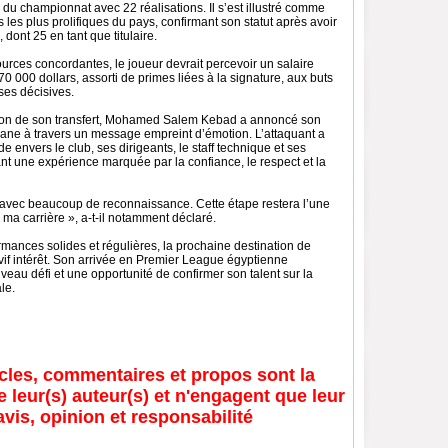
 du championnat avec 22 réalisations. Il s’est illustré comme
s les plus prolifiques du pays, confirmant son statut après avoir
 dont 25 en tant que titulaire.
urces concordantes, le joueur devrait percevoir un salaire
0 000 dollars, assorti de primes liées à la signature, aux buts
sses décisives.
sation de son transfert, Mohamed Salem Kebad a annoncé son
ane à travers un message empreint d’émotion. L’attaquant a
e envers le club, ses dirigeants, le staff technique et ses
nt une expérience marquée par la confiance, le respect et la
b avec beaucoup de reconnaissance. Cette étape restera l’une
 ma carrière », a-t-il notamment déclaré.
mances solides et régulières, la prochaine destination de
vif intérêt. Son arrivée en Premier League égyptienne
eau défi et une opportunité de confirmer son talent sur la
le.
icles, commentaires et propos sont la
e leur(s) auteur(s) et n'engagent que leur
avis, opinion et responsabilité