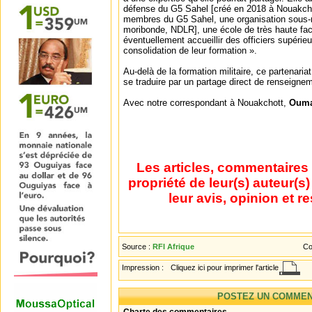
défense du G5 Sahel [créé en 2018 à Nouakchott
membres du G5 Sahel, une organisation sous-r
moribonde, NDLR], une école de très haute fact
éventuellement accueillir des officiers supérie
consolidation de leur formation ».
Au-delà de la formation militaire, ce partenaria
se traduire par un partage direct de renseigne
Avec notre correspondant à Nouakchott,
Ouma
Les articles, commentaires 
propriété de leur(s) auteur(s
leur avis, opinion et r
Source :
RFI Afrique
Co
Impression :
Cliquez ici pour imprimer l'article
POSTEZ UN COMMEN