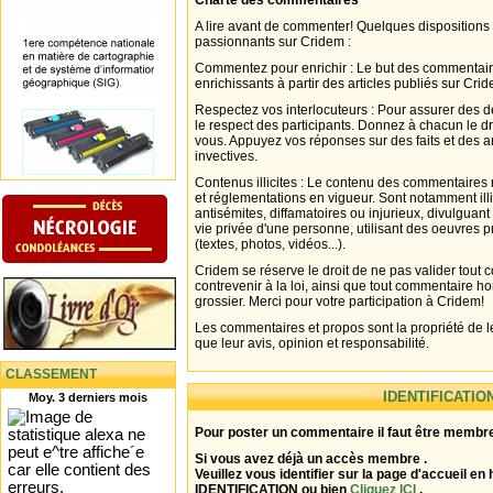
Charte des commentaires
A lire avant de commenter! Quelques dispositions
passionnants sur Cridem :
Commentez pour enrichir : Le but des commentair
enrichissants à partir des articles publiés sur Cri
Respectez vos interlocuteurs : Pour assurer des d
le respect des participants. Donnez à chacun le d
vous. Appuyez vos réponses sur des faits et des 
invectives.
Contenus illicites : Le contenu des commentaires n
et réglementations en vigueur. Sont notamment illi
antisémites, diffamatoires ou injurieux, divulguant
vie privée d'une personne, utilisant des oeuvres p
(textes, photos, vidéos...).
Cridem se réserve le droit de ne pas valider tout
contrevenir à la loi, ainsi que tout commentaire h
grossier. Merci pour votre participation à Cridem!
Les commentaires et propos sont la propriété de l
que leur avis, opinion et responsabilité.
CLASSEMENT
IDENTIFICATIO
Moy. 3 derniers mois
Pour poster un commentaire il faut être membre
Si vous avez déjà un accès membre .
Veuillez vous identifier sur la page d'accueil en 
IDENTIFICATION ou bien
Cliquez ICI
.