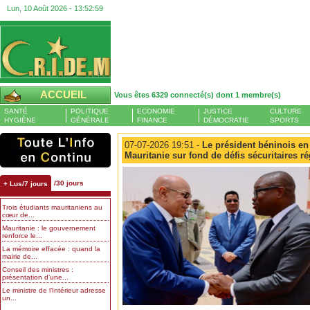
Lun, 10 Août 2026 -
13:53:00
ACCUEIL
Vous êtes 6329 connecté(s) dont 1 membre(s)
SANTÉ
POLITIQUE
ECONOMIE
JUSTICE
CULTURE
HYGIÈNE
GÉNÉRALE
FINANCE
DÉMOCRATIE
SPORTS
07-07-2026 19:51 -
Le président béninois en v
Mauritanie sur fond de défis sécuritaires r
/30 jours
+ Lus/7 jours
Trois étudiants mauritaniens au
cœur de...
Mauritanie : le gouvernement
renforce le...
La mémoire effacée : quand la
mairie de...
Conseil des ministres :
présentation d’une...
Le ministre de l’Intérieur adresse
un...