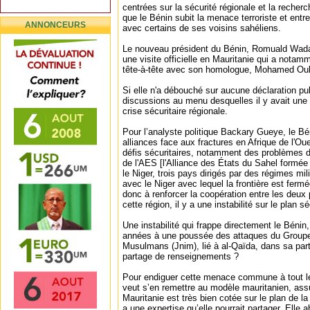
centrées sur la sécurité régionale et la recherc
que le Bénin subit la menace terroriste et entr
ANNONCEURS
avec certains de ses voisins sahéliens.
Le nouveau président du Bénin, Romuald Wadagn
une visite officielle en Mauritanie qui a nota
tête-à-tête avec son homologue, Mohamed Ou
Si elle n'a débouché sur aucune déclaration pub
discussions au menu desquelles il y avait une 
crise sécuritaire régionale.
Pour l’analyste politique Backary Gueye, le Bé
alliances face aux fractures en Afrique de l'Oue
défis sécuritaires, notamment des problèmes 
de l'AES [l'Alliance des États du Sahel formée 
le Niger, trois pays dirigés par des régimes mili
avec le Niger avec lequel la frontière est fermé
donc à renforcer la coopération entre les deux
cette région, il y a une instabilité sur le plan sé
Une instabilité qui frappe directement le Bénin
années à une poussée des attaques du Groupe 
Musulmans (Jnim), lié à al-Qaïda, dans sa part
partage de renseignements ?
Pour endiguer cette menace commune à tout l
veut s’en remettre au modèle mauritanien, as
Mauritanie est très bien cotée sur le plan de la 
a une expertise qu’elle pourrait partager. Elle