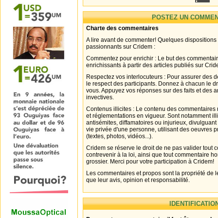
POSTEZ UN COMMEN
Charte des commentaires
A lire avant de commenter! Quelques dispositions
passionnants sur Cridem :
Commentez pour enrichir : Le but des commentair
enrichissants à partir des articles publiés sur Cri
Respectez vos interlocuteurs : Pour assurer des d
le respect des participants. Donnez à chacun le d
vous. Appuyez vos réponses sur des faits et des 
invectives.
Contenus illicites : Le contenu des commentaires n
et réglementations en vigueur. Sont notamment illi
antisémites, diffamatoires ou injurieux, divulguant
vie privée d'une personne, utilisant des oeuvres p
(textes, photos, vidéos...).
Cridem se réserve le droit de ne pas valider tout
contrevenir à la loi, ainsi que tout commentaire h
grossier. Merci pour votre participation à Cridem!
Les commentaires et propos sont la propriété de l
que leur avis, opinion et responsabilité.
IDENTIFICATIO