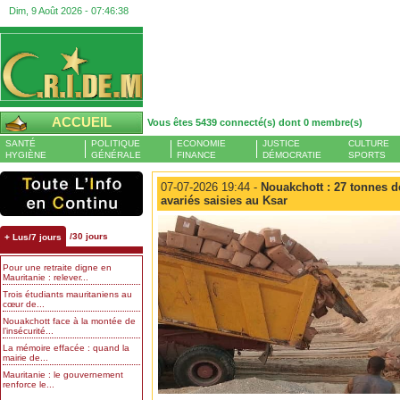
Dim, 9 Août 2026 -
07:46:39
ACCUEIL
Vous êtes 5439 connecté(s) dont 0 membre(s)
SANTÉ
POLITIQUE
ECONOMIE
JUSTICE
CULTURE
HYGIÈNE
GÉNÉRALE
FINANCE
DÉMOCRATIE
SPORTS
07-07-2026 19:44 -
Nouakchott : 27 tonnes de
avariés saisies au Ksar
/30 jours
+ Lus/7 jours
Pour une retraite digne en
Mauritanie : relever...
Trois étudiants mauritaniens au
cœur de...
Nouakchott face à la montée de
l’insécurité...
La mémoire effacée : quand la
mairie de...
Mauritanie : le gouvernement
renforce le...