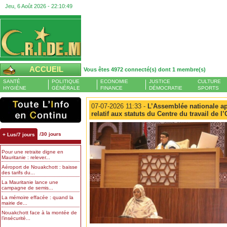
Jeu, 6 Août 2026 -
22:10:50
ACCUEIL
Vous êtes 4972 connecté(s) dont 1 membre(s)
SANTÉ
POLITIQUE
ECONOMIE
JUSTICE
CULTURE
HYGIÈNE
GÉNÉRALE
FINANCE
DÉMOCRATIE
SPORTS
07-07-2026 11:33 -
L’Assemblée nationale ap
relatif aux statuts du Centre du travail de l
/30 jours
+ Lus/7 jours
Pour une retraite digne en
Mauritanie : relever...
Aéroport de Nouakchott : baisse
des tarifs du...
La Mauritanie lance une
campagne de semis...
La mémoire effacée : quand la
mairie de...
Nouakchott face à la montée de
l’insécurité...