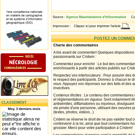
Source :
Agence Mauirtanienne d'Infoormation
Co
Impression :
Cliquez ici pour imprimer l'article
POSTEZ UN COMMEN
Charte des commentaires
A lire avant de commenter! Quelques dispositions
passionnants sur Cridem :
Commentez pour enrichir : Le but des commentair
enrichissants à partir des articles publiés sur Cri
Respectez vos interlocuteurs : Pour assurer des d
le respect des participants. Donnez à chacun le d
vous. Appuyez vos réponses sur des faits et des 
invectives.
Contenus illicites : Le contenu des commentaires n
et réglementations en vigueur. Sont notamment illi
CLASSEMENT
antisémites, diffamatoires ou injurieux, divulguant
vie privée d'une personne, utilisant des oeuvres p
Moy. 3 derniers mois
(textes, photos, vidéos...).
Cridem se réserve le droit de ne pas valider tout
contrevenir à la loi, ainsi que tout commentaire h
grossier. Merci pour votre participation à Cridem!