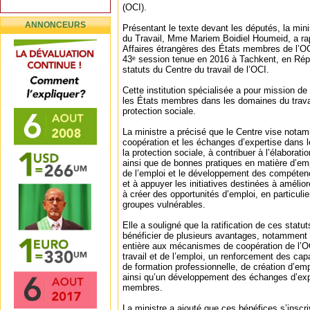
(OCI).
ANNONCEURS
Présentant le texte devant les députés, la mini
du Travail, Mme Mariem Boidiel Houmeid, a ra
Affaires étrangères des États membres de l’OCI
43ᵉ session tenue en 2016 à Tachkent, en Rép
statuts du Centre du travail de l’OCI.
Cette institution spécialisée a pour mission de 
les États membres dans les domaines du travail
protection sociale.
La ministre a précisé que le Centre vise nota
coopération et les échanges d’expertise dans l
la protection sociale, à contribuer à l’élaborati
ainsi que de bonnes pratiques en matière d’empl
de l’emploi et le développement des compéte
et à appuyer les initiatives destinées à améliore
à créer des opportunités d’emploi, en particulie
groupes vulnérables.
Elle a souligné que la ratification de ces statu
bénéficier de plusieurs avantages, notamment u
entière aux mécanismes de coopération de l’
travail et de l’emploi, un renforcement des cap
de formation professionnelle, de création d’emp
ainsi qu’un développement des échanges d’exp
membres.
La ministre a ajouté que ces bénéfices s’inscr