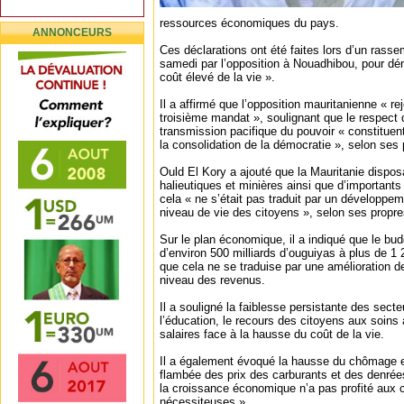
ressources économiques du pays.
ANNONCEURS
Ces déclarations ont été faites lors d’un rass
samedi par l’opposition à Nouadhibou, pour dén
coût élevé de la vie ».
Il a affirmé que l’opposition mauritanienne « re
troisième mandat », soulignant que le respect d
transmission pacifique du pouvoir « constituen
la consolidation de la démocratie », selon ses
Ould El Kory a ajouté que la Mauritanie dispos
halieutiques et minières ainsi que d’importan
cela « ne s’était pas traduit par un développem
niveau de vie des citoyens », selon ses propr
Sur le plan économique, il a indiqué que le bud
d’environ 500 milliards d’ouguiyas à plus de 1 
que cela ne se traduise par une amélioration 
niveau des revenus.
Il a souligné la faiblesse persistante des secte
l’éducation, le recours des citoyens aux soins à
salaires face à la hausse du coût de la vie.
Il a également évoqué la hausse du chômage et
flambée des prix des carburants et des denrée
la croissance économique n’a pas profité aux c
nécessiteuses ».