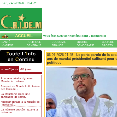
Ven, 7 Août 2026 -
19:45:21
ACCUEIL
Vous êtes 6299 connecté(s) dont 0 membre(s)
SANTÉ
POLITIQUE
ECONOMIE
JUSTICE
CULTURE
HYGIÈNE
GÉNÉRALE
FINANCE
DÉMOCRATIE
SPORTS
06-07-2026 21:45 -
Le porte-parole de la coal
ans de mandat présidentiel suffisent pour d
politique
/30 jours
+ Lus/7 jours
Pour une retraite digne en
Mauritanie : relever...
Aéroport de Nouakchott : baisse
des tarifs du...
La Mauritanie lance une
campagne de semis...
Nouakchott face à la montée de
l’insécurité...
La mémoire effacée : quand la
mairie de...