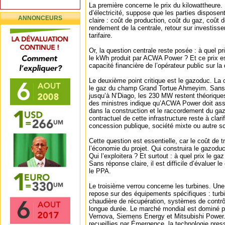
La première concerne le prix du kilowattheure.
d’électricité, suppose que les parties dispos
ANNONCEURS
claire : coût de production, coût du gaz, coût 
rendement de la centrale, retour sur investisse
tarifaire.
Or, la question centrale reste posée : à quel 
le kWh produit par ACWA Power ? Et ce prix es
capacité financière de l’opérateur public sur la
Le deuxième point critique est le gazoduc. La c
le gaz du champ Grand Tortue Ahmeyim. Sans 
jusqu’à N’Diago, les 230 MW restent théoriqu
des ministres indique qu’ACWA Power doit assi
dans la construction et le raccordement du ga
contractuel de cette infrastructure reste à cla
concession publique, société mixte ou autre 
Cette question est essentielle, car le coût de t
l’économie du projet. Qui construira le gazoduc
Qui l’exploitera ? Et surtout : à quel prix le gaz 
Sans réponse claire, il est difficile d’évaluer 
le PPA.
Le troisième verrou concerne les turbines. Un
repose sur des équipements spécifiques : turbi
chaudière de récupération, systèmes de contrô
longue durée. Le marché mondial est dominé pa
Vernova, Siemens Energy et Mitsubishi Power.
recueillies par Émergence, la technologie press