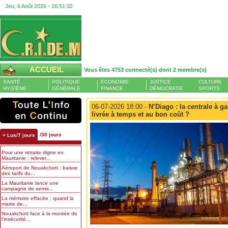
Jeu, 6 Août 2026 -
16:51:32
ACCUEIL
Vous êtes 4753 connecté(s) dont 2 membre(s)
SANTÉ
POLITIQUE
ECONOMIE
JUSTICE
CULTURE
HYGIÈNE
GÉNÉRALE
FINANCE
DÉMOCRATIE
SPORTS
06-07-2026 18:00 -
N’Diago : la centrale à ga
livrée à temps et au bon coût ?
/30 jours
+ Lus/7 jours
Pour une retraite digne en
Mauritanie : relever...
Aéroport de Nouakchott : baisse
des tarifs du...
La Mauritanie lance une
campagne de semis...
La mémoire effacée : quand la
mairie de...
Nouakchott face à la montée de
l’insécurité...