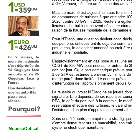
à GE Vernova, héritière américaine des activit
Mais ce marché est aujourd’hui sous tension.
de commandes de turbines à gaz atteindre 100
2026, contre 83 GW fin 2025. Reuters a égalem
livraison des turbines peuvent dépasser cinq an
raison de la hausse mondiale de la demande en
Pour N’Diago, une question devient donc décisi
équipements critiques ont-ils déjà été comman
pas le cas, le calendrier annoncé pourrait être 
industrielle mondiale.
L’approvisionnement en gaz pose aussi une aut
CCGT de 230 MW peut nécessiter autour de 30
gaz par jour. Or, la part domestique prévue pou
1 de GTA est estimée à environ 35 millions de 
marge paraît donc limitée. Le contrat prévoit-i
d’interruption de l’approvisionnement depuis G
La réussite du projet N’Diago ne se jouera don
signature. Elle dépendra de six réponses concr
PPA, le coût du gaz livré à la centrale, le mod
réservation effective des turbines, le calendrie
l’existence d’un plan d’approvisionnement altern
Sans ces éléments, le projet reste stratégique
d’ombre demeurent sur sa bancabilité, son calen
système électrique mauritanien.