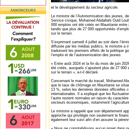
et le développement du secteur agricole.
ANNONCEURS
Le ministre de l’Autonomisation des jeunes, de
Service civique, Mohamed Abdallahi Ould Loul
000 emplois ont été créés en Mauritanie entre a
tandis que plus de 27 000 opportunités d’emplo
sur le terrain.
S’exprimant samedi 4 juillet au soir dans l’émi
diffusée par les médias publics, le ministre a 
traduisent les premiers effets de la politique 
l’emploi et de l’autonomisation des jeunes.
« Entre août 2024 et la fin du mois de juin 20
été créés, auxquels s’ajoutent plus de 27 000
sur le terrain », a-t-il déclaré.
Concernant le marché du travail, Mohamed Abd
que le taux de chômage en Mauritanie se situe
13 %, selon les dernières données officielles
internationales. Il a expliqué que les fluctuati
l’autre restent normales en raison du caractère
secteurs économiques, notamment l’agricultur
Le ministre a rappelé que son département ap
approche qui privilégie non seulement le finan
également leur suivi afin d’en assurer la pérenn
« Nous ne comptabilisons aucun projet dans notr