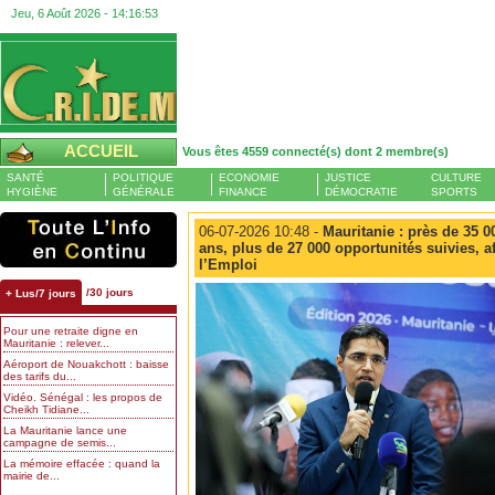
Jeu, 6 Août 2026 -
14:16:54
ACCUEIL
Vous êtes 4559 connecté(s) dont 2 membre(s)
SANTÉ
POLITIQUE
ECONOMIE
JUSTICE
CULTURE
HYGIÈNE
GÉNÉRALE
FINANCE
DÉMOCRATIE
SPORTS
06-07-2026 10:48 -
Mauritanie : près de 35 
ans, plus de 27 000 opportunités suivies, a
l’Emploi
/30 jours
+ Lus/7 jours
Pour une retraite digne en
Mauritanie : relever...
Aéroport de Nouakchott : baisse
des tarifs du...
Vidéo. Sénégal : les propos de
Cheikh Tidiane...
La Mauritanie lance une
campagne de semis...
La mémoire effacée : quand la
mairie de...