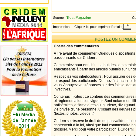
Source :
Trust Magazine
Co
Impression :
Cliquez ici pour imprimer l'article
POSTEZ UN COMMEN
Charte des commentaires
A lire avant de commenter! Quelques dispositions
passionnants sur Cridem :
Commentez pour enrichir : Le but des commentair
enrichissants à partir des articles publiés sur Cri
Respectez vos interlocuteurs : Pour assurer des d
le respect des participants. Donnez à chacun le d
vous. Appuyez vos réponses sur des faits et des 
invectives.
Contenus illicites : Le contenu des commentaires n
et réglementations en vigueur. Sont notamment illi
antisémites, diffamatoires ou injurieux, divulguant
vie privée d'une personne, utilisant des oeuvres p
(textes, photos, vidéos...).
Cridem se réserve le droit de ne pas valider tout
contrevenir à la loi, ainsi que tout commentaire h
grossier. Merci pour votre participation à Cridem!