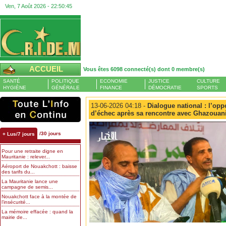
Ven, 7 Août 2026 -
22:50:45
ACCUEIL
Vous êtes 6098 connecté(s) dont 0 membre(s)
SANTÉ
POLITIQUE
ECONOMIE
JUSTICE
CULTURE
HYGIÈNE
GÉNÉRALE
FINANCE
DÉMOCRATIE
SPORTS
13-06-2026 04:18 -
Dialogue national : l’oppo
d’échec après sa rencontre avec Ghazouan
/30 jours
+ Lus/7 jours
Pour une retraite digne en
Mauritanie : relever...
Aéroport de Nouakchott : baisse
des tarifs du...
La Mauritanie lance une
campagne de semis...
Nouakchott face à la montée de
l’insécurité...
La mémoire effacée : quand la
mairie de...