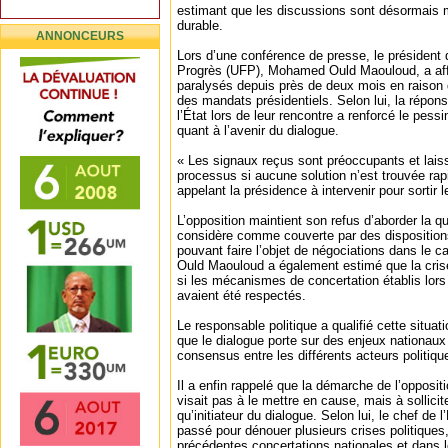
estimant que les discussions sont désormais
durable.
ANNONCEURS
Lors d’une conférence de presse, le président 
Progrès (UFP), Mohamed Ould Maouloud, a aff
paralysés depuis près de deux mois en raison 
des mandats présidentiels. Selon lui, la répons
l’État lors de leur rencontre a renforcé le pess
quant à l’avenir du dialogue.
« Les signaux reçus sont préoccupants et laiss
processus si aucune solution n’est trouvée rapi
appelant la présidence à intervenir pour sortir
L’opposition maintient son refus d’aborder la q
considère comme couverte par des dispositions
pouvant faire l’objet de négociations dans le
Ould Maouloud a également estimé que la crise 
si les mécanismes de concertation établis lors
avaient été respectés.
Le responsable politique a qualifié cette situat
que le dialogue porte sur des enjeux nationau
consensus entre les différents acteurs politiqu
Il a enfin rappelé que la démarche de l’opposit
visait pas à le mettre en cause, mais à sollicit
qu’initiateur du dialogue. Selon lui, le chef de l
passé pour dénouer plusieurs crises politique
précédentes concertations nationales et dans l