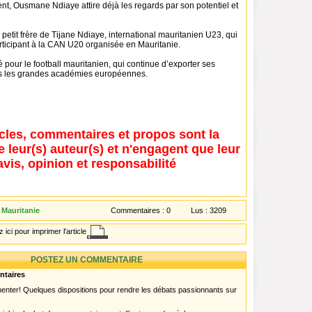
lent, Ousmane Ndiaye attire déjà les regards par son potentiel et
e petit frère de Tijane Ndiaye, international mauritanien U23, qui
participant à la CAN U20 organisée en Mauritanie.
é pour le football mauritanien, qui continue d’exporter ses
rs les grandes académies européennes.
icles, commentaires et propos sont la
e leur(s) auteur(s) et n'engagent que leur
avis, opinion et responsabilité
 Mauritanie
Commentaires :
0
Lus :
3209
 ici pour imprimer l'article
POSTEZ UN COMMENTAIRE
ntaires
menter! Quelques dispositions pour rendre les débats passionnants sur