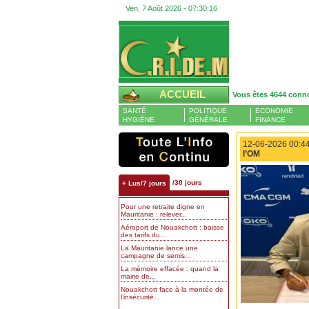
Ven, 7 Août 2026 -
07:30:17
ACCUEIL
Vous êtes 4644 conn
SANTÉ
POLITIQUE
ECONOMIE
HYGIÈNE
GÉNÉRALE
FINANCE
12-06-2026 00:44
l’OM
/30 jours
+ Lus/7 jours
Pour une retraite digne en
Mauritanie : relever...
Aéroport de Nouakchott : baisse
des tarifs du...
La Mauritanie lance une
campagne de semis...
La mémoire effacée : quand la
mairie de...
Nouakchott face à la montée de
l’insécurité...