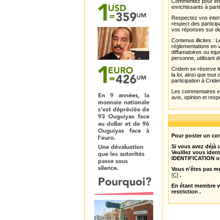
Commentez pour enri
enrichissants à parti
Respectez vos interl
respect des partici
vos réponses sur de
Contenus illicites :
réglementations en v
diffamatoires ou inju
personne, utilisant d
Cridem se réserve le
la loi, ainsi que to
participation à Cride
Les commentaires et 
avis, opinion et resp
Pour poster un com
Si vous avez déjà
Veuillez vous ident
IDENTIFICATION o
Vous n'êtes pas m
ICI
.
En étant membre 
restriction .