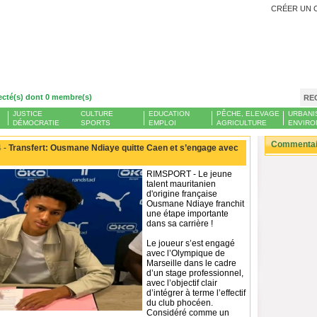
CRÉER UN 
ecté(s) dont 0 membre(s)
RE
JUSTICE
CULTURE
EDUCATION
PÊCHE, ELEVAGE
URBANI
DÉMOCRATIE
SPORTS
EMPLOI
AGRICULTURE
ENVIRO
Commentair
 -
Transfert: Ousmane Ndiaye quitte Caen et s’engage avec
RIMSPORT - Le jeune
talent mauritanien
d'origine française
Ousmane Ndiaye franchit
une étape importante
dans sa carrière !
Le joueur s’est engagé
avec l’Olympique de
Marseille dans le cadre
d’un stage professionnel,
avec l’objectif clair
d’intégrer à terme l’effectif
du club phocéen.
Considéré comme un