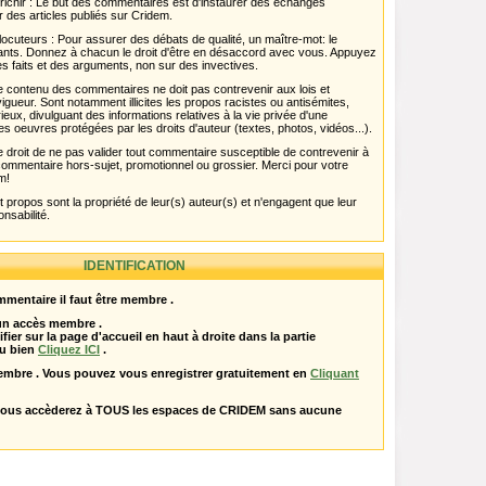
chir : Le but des commentaires est d'instaurer des échanges
r des articles publiés sur Cridem.
ocuteurs : Pour assurer des débats de qualité, un maître-mot: le
pants. Donnez à chacun le droit d'être en désaccord avec vous. Appuyez
s faits et des arguments, non sur des invectives.
 Le contenu des commentaires ne doit pas contrevenir aux lois et
igueur. Sont notamment illicites les propos racistes ou antisémites,
rieux, divulguant des informations relatives à la vie privée d'une
es oeuvres protégées par les droits d'auteur (textes, photos, vidéos...).
 droit de ne pas valider tout commentaire susceptible de contrevenir à
ut commentaire hors-sujet, promotionnel ou grossier. Merci pour votre
m!
propos sont la propriété de leur(s) auteur(s) et n'engagent que leur
onsabilité.
IDENTIFICATION
mentaire il faut être membre .
 un accès membre .
ifier sur la page d'accueil en haut à droite dans la partie
u bien
Cliquez ICI
.
embre . Vous pouvez vous enregistrer gratuitement en
Cliquant
vous accèderez à TOUS les espaces de CRIDEM sans aucune