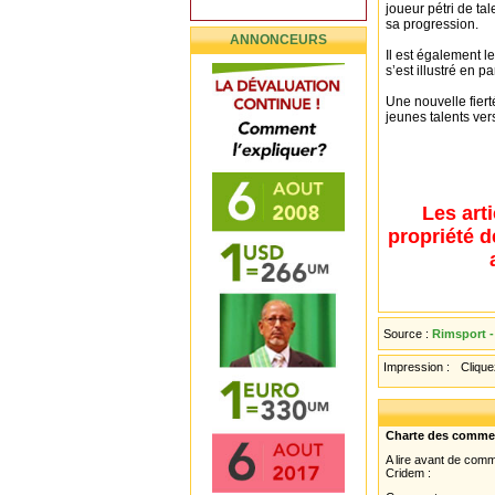
joueur pétri de ta
sa progression.
ANNONCEURS
Il est également l
s’est illustré en 
Une nouvelle fiert
jeunes talents ve
Les art
propriété d
Source :
Rimsport -
Impression :
Cliquez
Charte des comme
A lire avant de com
Cridem :