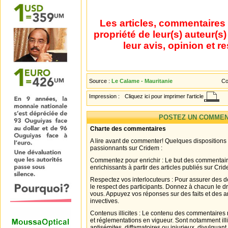
Les articles, commentaires 
propriété de leur(s) auteur(s
leur avis, opinion et r
Source :
Le Calame - Mauritanie
Co
Impression :
Cliquez ici pour imprimer l'article
POSTEZ UN COMMEN
Charte des commentaires
A lire avant de commenter! Quelques dispositions
passionnants sur Cridem :
Commentez pour enrichir : Le but des commentair
enrichissants à partir des articles publiés sur Cri
Respectez vos interlocuteurs : Pour assurer des d
le respect des participants. Donnez à chacun le d
vous. Appuyez vos réponses sur des faits et des 
invectives.
Contenus illicites : Le contenu des commentaires n
et réglementations en vigueur. Sont notamment illi
antisémites, diffamatoires ou injurieux, divulguant