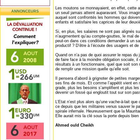
Les moutons se monnayaient, en effet, cette
ANNONCEURS
un seuil jamais atteint auparavant. Vous imagi
auquel sont confrontés les hommes qui doiven
enfants et satisfaire les caprices de leur deux
Si, en plus, les salaires ne sont pas alignés su
n’augmentent qu’au compte-gouttes, le mal de
peut-on dans ces conditions demander à un sala
productif ? D’être à l’écoute des usagers et d
Quand on n’a pas de quoi assurer le repas du 
de faire face à la moindre obligation sociale, 
résultats à un fonctionnaire, quel que soit son
de remplir une mission quelle qu’elle soit.
Il pensera d’abord à grignoter de petites marges
ses fins de mois. Et comme l’appétit vient en 
grade, plus les besoins s’amplifient et plus l
devenir un fossé qui engloutit tout sur son pa
L’Etat n’est plus alors qu’une vache-à-lait que
ce depuis que les militaires venus sauver le p
spirale infernale. Heureusement que la Maurita
Elle aurait mis la clé sous la porte depuis bi
Ahmed ould Cheikh