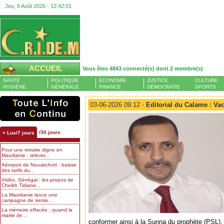
Jeu, 6 Août 2026 -
12:42:01
ACCUEIL
Vous êtes 4843 connecté(s) dont 2 membre(s)
SANTÉ
POLITIQUE
ECONOMIE
JUSTICE
CULTURE
HYGIÈNE
GÉNÉRALE
FINANCE
DÉMOCRATIE
SPORTS
03-06-2026 09:12 -
Editorial du Calame : Vac
/30 jours
+ Lus/7 jours
Pour une retraite digne en
Mauritanie : relever...
Aéroport de Nouakchott : baisse
des tarifs du...
Vidéo. Sénégal : les propos de
Cheikh Tidiane...
La Mauritanie lance une
campagne de semis...
La mémoire effacée : quand la
mairie de...
conformer ainsi à la Sunna du prophète (PSL).