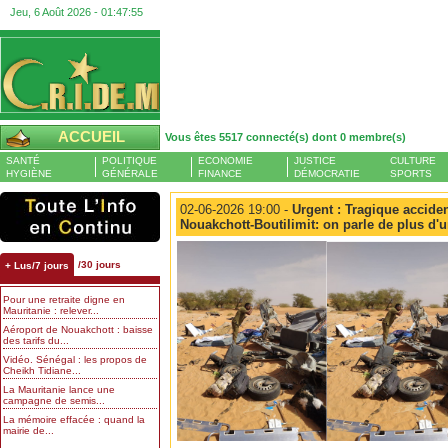
Jeu, 6 Août 2026 -
01:47:56
ACCUEIL
Vous êtes 5517 connecté(s) dont 0 membre(s)
SANTÉ
POLITIQUE
ECONOMIE
JUSTICE
CULTURE
HYGIÈNE
GÉNÉRALE
FINANCE
DÉMOCRATIE
SPORTS
02-06-2026 19:00 -
Urgent : Tragique accident
Nouakchott-Boutilimit: on parle de plus d'
/30 jours
+ Lus/7 jours
Pour une retraite digne en
Mauritanie : relever...
Aéroport de Nouakchott : baisse
des tarifs du...
Vidéo. Sénégal : les propos de
Cheikh Tidiane...
La Mauritanie lance une
campagne de semis...
La mémoire effacée : quand la
mairie de...