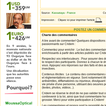
Source :
Kassataya - France
Co
Impression :
Cliquez ici pour imprimer l'article
POSTEZ UN COMMEN
Charte des commentaires
A lire avant de commenter! Quelques dispositions
passionnants sur Cridem :
Commentez pour enrichir : Le but des commentair
enrichissants à partir des articles publiés sur Cri
Respectez vos interlocuteurs : Pour assurer des d
le respect des participants. Donnez à chacun le d
vous. Appuyez vos réponses sur des faits et des 
invectives.
Contenus illicites : Le contenu des commentaires n
et réglementations en vigueur. Sont notamment illi
antisémites, diffamatoires ou injurieux, divulguant
vie privée d'une personne, utilisant des oeuvres p
(textes, photos, vidéos...).
Cridem se réserve le droit de ne pas valider tout
contrevenir à la loi, ainsi que tout commentaire h
grossier. Merci pour votre participation à Cridem!
Les commentaires et propos sont la propriété de l