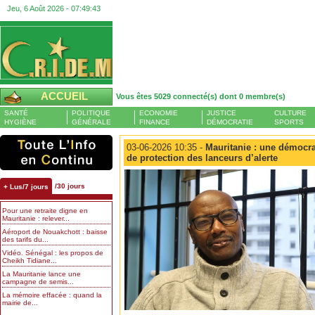
Jeu, 6 Août 2026 -
07:49:44
ACCUEIL
Vous êtes 5029 connecté(s) dont 0 membre(s)
SANTÉ
POLITIQUE
ECONOMIE
JUSTICE
CULTURE
HYGIÈNE
GÉNÉRALE
FINANCE
DÉMOCRATIE
SPORTS
03-06-2026 10:35 -
Mauritanie : une démocrat
de protection des lanceurs d’alerte
/30 jours
+ Lus/7 jours
Pour une retraite digne en
Mauritanie : relever...
Aéroport de Nouakchott : baisse
des tarifs du...
Vidéo. Sénégal : les propos de
Cheikh Tidiane...
La Mauritanie lance une
campagne de semis...
La mémoire effacée : quand la
mairie de...