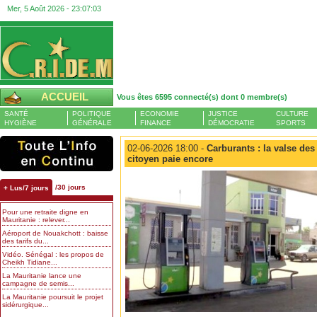
Mer, 5 Août 2026 -
23:07:03
ACCUEIL
Vous êtes 6595 connecté(s) dont 0 membre(s)
SANTÉ
POLITIQUE
ECONOMIE
JUSTICE
CULTURE
HYGIÈNE
GÉNÉRALE
FINANCE
DÉMOCRATIE
SPORTS
02-06-2026 18:00 -
Carburants : la valse des
citoyen paie encore
/30 jours
+ Lus/7 jours
Pour une retraite digne en
Mauritanie : relever...
Aéroport de Nouakchott : baisse
des tarifs du...
Vidéo. Sénégal : les propos de
Cheikh Tidiane...
La Mauritanie lance une
campagne de semis...
La Mauritanie poursuit le projet
sidérurgique...