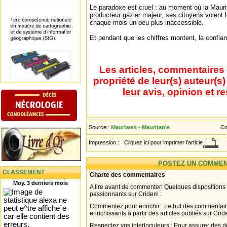
Le paradoxe est cruel : au moment où la Maurit
producteur gazier majeur, ses citoyens voient l
chaque mois un peu plus inaccessible.
Et pendant que les chiffres montent, la confian
Les articles, commentaires 
propriété de leur(s) auteur(s
leur avis, opinion et r
Source :
Mauriweb - Mauritanie
Co
Impression :
Cliquez ici pour imprimer l'article
POSTEZ UN COMMEN
CLASSEMENT
Charte des commentaires
Moy. 3 derniers mois
A lire avant de commenter! Quelques dispositions
passionnants sur Cridem :
Commentez pour enrichir : Le but des commentair
enrichissants à partir des articles publiés sur Cri
Respectez vos interlocuteurs : Pour assurer des d