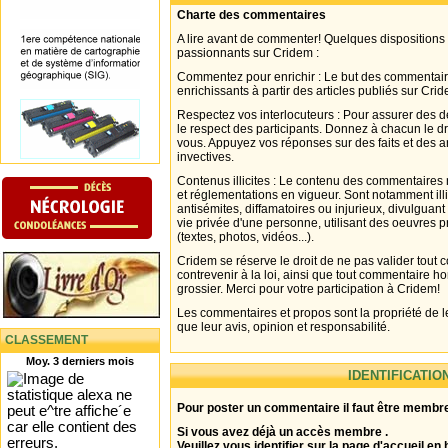
Charte des commentaires
A lire avant de commenter! Quelques dispositions
passionnants sur Cridem :
Commentez pour enrichir : Le but des commentair
enrichissants à partir des articles publiés sur Cri
Respectez vos interlocuteurs : Pour assurer des d
le respect des participants. Donnez à chacun le d
vous. Appuyez vos réponses sur des faits et des 
invectives.
Contenus illicites : Le contenu des commentaires n
et réglementations en vigueur. Sont notamment illi
antisémites, diffamatoires ou injurieux, divulguant
vie privée d'une personne, utilisant des oeuvres p
(textes, photos, vidéos...).
Cridem se réserve le droit de ne pas valider tout
contrevenir à la loi, ainsi que tout commentaire h
grossier. Merci pour votre participation à Cridem!
Les commentaires et propos sont la propriété de l
que leur avis, opinion et responsabilité.
CLASSEMENT
Moy. 3 derniers mois
IDENTIFICATIO
Pour poster un commentaire il faut être membre
Si vous avez déjà un accès membre .
Veuillez vous identifier sur la page d'accueil en 