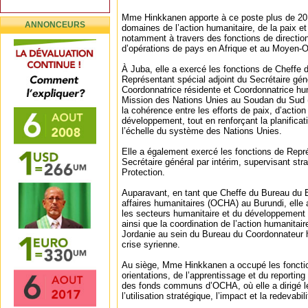
Mme Hinkkanen apporte à ce poste plus de 20
ANNONCEURS
domaines de l’action humanitaire, de la paix 
notamment à travers des fonctions de directio
d’opérations de pays en Afrique et au Moyen-Or
À Juba, elle a exercé les fonctions de Cheffe 
Représentant spécial adjoint du Secrétaire gé
Coordonnatrice résidente et Coordonnatrice hum
Mission des Nations Unies au Soudan du Sud (
la cohérence entre les efforts de paix, d’action
développement, tout en renforçant la planifica
l’échelle du système des Nations Unies.
Elle a également exercé les fonctions de Repr
Secrétaire général par intérim, supervisant stra
Protection.
Auparavant, en tant que Cheffe du Bureau du B
affaires humanitaires (OCHA) au Burundi, elle 
les secteurs humanitaire et du développement e
ainsi que la coordination de l’action humanitair
Jordanie au sein du Bureau du Coordonnateur h
crise syrienne.
Au siège, Mme Hinkkanen a occupé les foncti
orientations, de l’apprentissage et du reportin
des fonds communs d’OCHA, où elle a dirigé les
l’utilisation stratégique, l’impact et la redeva