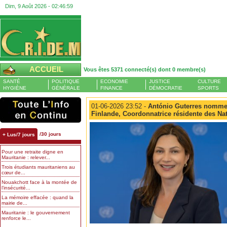
Dim, 9 Août 2026 -
02:47:00
ACCUEIL
Vous êtes 5371 connecté(s) dont 0 membre(s)
SANTÉ
POLITIQUE
ECONOMIE
JUSTICE
CULTURE
HYGIÈNE
GÉNÉRALE
FINANCE
DÉMOCRATIE
SPORTS
01-06-2026 23:52 -
António Guterres nomme 
Finlande, Coordonnatrice résidente des Na
/30 jours
+ Lus/7 jours
Pour une retraite digne en
Mauritanie : relever...
Trois étudiants mauritaniens au
cœur de...
Nouakchott face à la montée de
l’insécurité...
La mémoire effacée : quand la
mairie de...
Mauritanie : le gouvernement
renforce le...