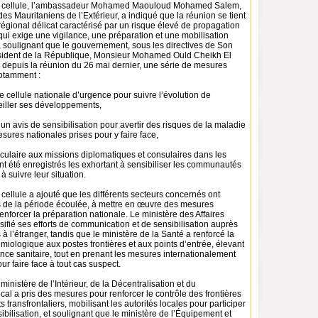
la cellule, l’ambassadeur Mohamed Maouloud Mohamed Salem,
des Mauritaniens de l’Extérieur, a indiqué que la réunion se tient
égional délicat caractérisé par un risque élevé de propagation
qui exige une vigilance, une préparation et une mobilisation
, soulignant que le gouvernement, sous les directives de Son
sident de la République, Monsieur Mohamed Ould Cheikh El
, depuis la réunion du 26 mai dernier, une série de mesures
notamment :
e cellule nationale d’urgence pour suivre l’évolution de
eiller ses développements,
’un avis de sensibilisation pour avertir des risques de la maladie
esures nationales prises pour y faire face,
rculaire aux missions diplomatiques et consulaires dans les
t été enregistrés les exhortant à sensibiliser les communautés
à suivre leur situation.
 cellule a ajouté que les différents secteurs concernés ont
s de la période écoulée, à mettre en œuvre des mesures
enforcer la préparation nationale. Le ministère des Affaires
sifié ses efforts de communication et de sensibilisation auprès
l’étranger, tandis que le ministère de la Santé a renforcé la
miologique aux postes frontières et aux points d’entrée, élevant
ance sanitaire, tout en prenant les mesures internationalement
 faire face à tout cas suspect.
 ministère de l’Intérieur, de la Décentralisation et du
l a pris des mesures pour renforcer le contrôle des frontières
transfrontaliers, mobilisant les autorités locales pour participer
sibilisation, et soulignant que le ministère de l’Équipement et