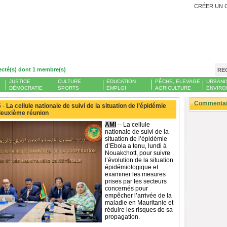
CRÉER UN 
ecté(s) dont 1 membre(s)
RE
JUSTICE
CULTURE
EDUCATION
PÊCHE, ELEVAGE
URBANI
DÉMOCRATIE
SPORTS
EMPLOI
AGRICULTURE
ENVIRO
Commentair
 -
La cellule nationale de suivi de la situation de l’épidémie
 deuxième réunion
AMI
-- La cellule
nationale de suivi de la
situation de l’épidémie
d’Ebola a tenu, lundi à
Nouakchott, pour suivre
l’évolution de la situation
épidémiologique et
examiner les mesures
prises par les secteurs
concernés pour
empêcher l’arrivée de la
maladie en Mauritanie et
réduire les risques de sa
propagation.