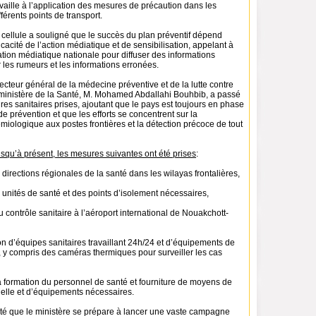
vaille à l’application des mesures de précaution dans les
fférents points de transport.
 cellule a souligné que le succès du plan préventif dépend
icacité de l’action médiatique et de sensibilisation, appelant à
tion médiatique nationale pour diffuser des informations
r les rumeurs et les informations erronées.
recteur général de la médecine préventive et de la lutte contre
ministère de la Santé, M. Mohamed Abdallahi Bouhbib, a passé
es sanitaires prises, ajoutant que le pays est toujours en phase
de prévention et que les efforts se concentrent sur la
miologique aux postes frontières et la détection précoce de tout
jusqu’à présent, les mesures suivantes ont été prises
:
 directions régionales de la santé dans les wilayas frontalières,
unités de santé et des points d’isolement nécessaires,
contrôle sanitaire à l’aéroport international de Nouakchott-
on d’équipes sanitaires travaillant 24h/24 et d’équipements de
, y compris des caméras thermiques pour surveiller les cas
 formation du personnel de santé et fourniture de moyens de
uelle et d’équipements nécessaires.
té que le ministère se prépare à lancer une vaste campagne