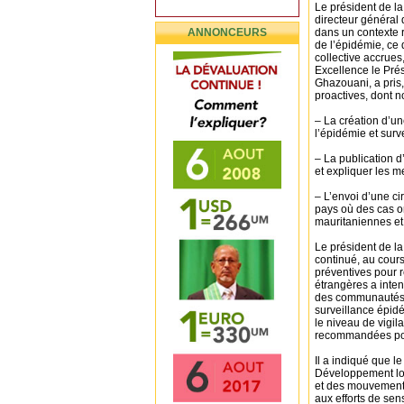
Le président de 
directeur général 
ANNONCEURS
dans un contexte r
de l’épidémie, ce 
collective accrues
Excellence le Pré
Ghazouani, a pris
proactives, dont 
– La création d’un
l’épidémie et surv
– La publication d
et expliquer les m
– L’envoi d’une ci
pays où des cas on
mauritaniennes et 
Le président de la
continué, au cour
préventives pour r
étrangères a inten
des communautés à 
surveillance épidé
le niveau de vigil
recommandées pour
Il a indiqué que le
Développement loca
et des mouvements 
aux efforts de sen