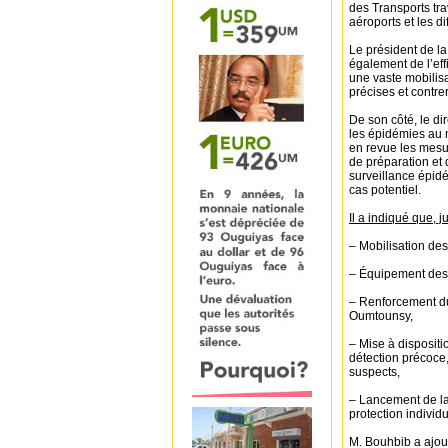
des Transports tra
aéroports et les di
Le président de la
également de l’eff
une vaste mobilisa
précises et contre
De son côté, le di
les épidémies au 
en revue les mesur
de préparation et 
surveillance épidé
cas potentiel.
Il a indiqué que, 
– Mobilisation des
– Équipement des 
– Renforcement du 
Oumtounsy,
– Mise à dispositi
détection précoce
suspects,
– Lancement de la
protection individ
M. Bouhbib a ajou