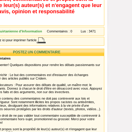
e leur(s) auteur(s) et n'engagent que leur
avis, opinion et responsabilité
uirtanienne d'Infoormation
Commentaires :
0
Lus :
3471
 ici pour imprimer l'article
POSTEZ UN COMMENTAIRE
ntaires
menter! Quelques dispositions pour rendre les débats passionnants sur
chir : Le but des commentaires est d'instaurer des échanges
r des articles publiés sur Cridem.
ocuteurs : Pour assurer des débats de qualité, un maître-mot: le
pants. Donnez à chacun le droit d'être en désaccord avec vous. Appuyez
s faits et des arguments, non sur des invectives.
 Le contenu des commentaires ne doit pas contrevenir aux lois et
igueur. Sont notamment illicites les propos racistes ou antisémites,
rieux, divulguant des informations relatives à la vie privée d'une
es oeuvres protégées par les droits d'auteur (textes, photos, vidéos...).
 droit de ne pas valider tout commentaire susceptible de contrevenir à
ut commentaire hors-sujet, promotionnel ou grossier. Merci pour votre
m!
propos sont la propriété de leur(s) auteur(s) et n'engagent que leur