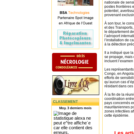
nationale de sensi
postes frontières 
potentiel, avertis
provenant exclusi
À son tour, le con
et des Transports
le département des
l’aéroport intern
l’installation de 
à la détection pré
Il a indiqué que l
se propage, mais 
incluent l’examen e
Les représentants
Congo, en Angola 
efforts de sensib
qu’aucun cas d’ép
résidant dans ces
À la fin de la réu
coordination entre
CLASSEMENT
pays concernés e
mauritaniennes pou
Moy. 3 derniers mois
zones infectées af
cette épidémie.
Les art