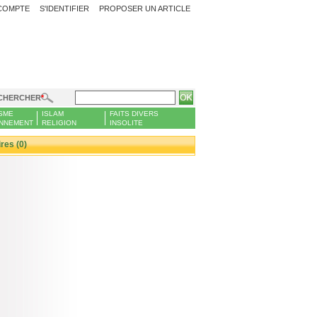
COMPTE
S'IDENTIFIER
PROPOSER UN ARTICLE
CHERCHER
SME
ISLAM
FAITS DIVERS
NNEMENT
RELIGION
INSOLITE
es (0)