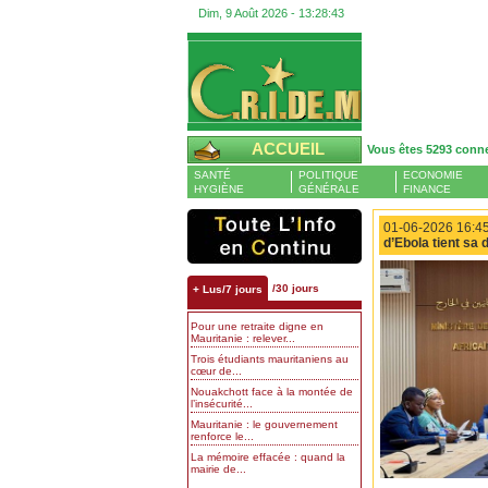
Dim, 9 Août 2026 -
13:28:44
ACCUEIL
Vous êtes 5293 conn
SANTÉ
POLITIQUE
ECONOMIE
HYGIÈNE
GÉNÉRALE
FINANCE
01-06-2026 16:45
d’Ebola tient sa
/30 jours
+ Lus/7 jours
Pour une retraite digne en
Mauritanie : relever...
Trois étudiants mauritaniens au
cœur de...
Nouakchott face à la montée de
l’insécurité...
Mauritanie : le gouvernement
renforce le...
La mémoire effacée : quand la
mairie de...