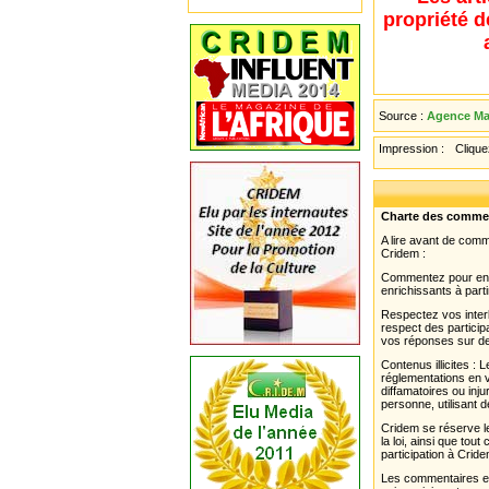
propriété d
Source :
Agence Ma
Impression :
Cliquez
Charte des comme
A lire avant de com
Cridem :
Commentez pour enri
enrichissants à parti
Respectez vos interl
respect des partici
vos réponses sur de
Contenus illicites :
réglementations en v
diffamatoires ou inju
personne, utilisant d
Cridem se réserve le
la loi, ainsi que to
participation à Cride
Les commentaires et 