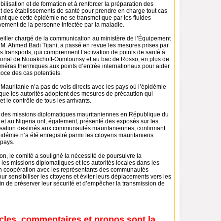
bilisation et de formation et à renforcer la préparation des
et des établissements de santé pour prendre en charge tout cas
sant que cette épidémie ne se transmet que par les fluides
vement de la personne infectée par la maladie.
seiller chargé de la communication au ministère de l’Équipement
, M. Ahmed Badi Tijani, a passé en revue les mesures prises par
 transports, qui comprennent l’activation de points de santé à
ational de Nouakchott-Oumtounsy et au bac de Rosso, en plus de
caméras thermiques aux points d’entrée internationaux pour aider
coce des cas potentiels.
a Mauritanie n’a pas de vols directs avec les pays où l’épidémie
que les autorités adoptent des mesures de précaution qui
t le contrôle de tous les arrivants.
 des missions diplomatiques mauritaniennes en République du
et au Nigeria ont, également, présenté des exposés sur les
ilisation destinés aux communautés mauritaniennes, confirmant
idémie n’a été enregistré parmi les citoyens mauritaniens
 pays.
nion, le comité a souligné la nécessité de poursuivre la
 les missions diplomatiques et les autorités locales dans les
n coopération avec les représentants des communautés
r sensibiliser les citoyens et éviter leurs déplacements vers les
in de préserver leur sécurité et d’empêcher la transmission de
icles, commentaires et propos sont la