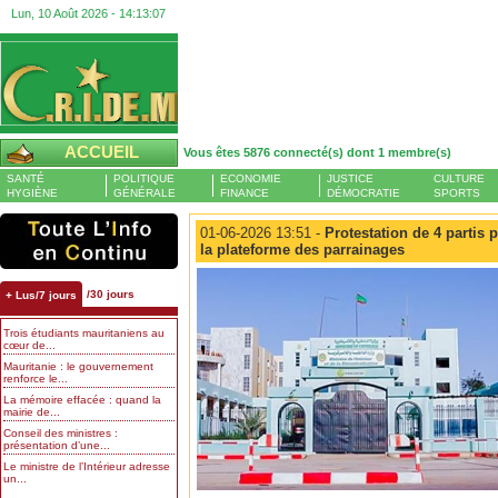
Lun, 10 Août 2026 -
14:13:08
ACCUEIL
Vous êtes 5876 connecté(s) dont 1 membre(s)
SANTÉ
POLITIQUE
ECONOMIE
JUSTICE
CULTURE
HYGIÈNE
GÉNÉRALE
FINANCE
DÉMOCRATIE
SPORTS
01-06-2026 13:51 -
Protestation de 4 partis p
la plateforme des parrainages
/30 jours
+ Lus/7 jours
Trois étudiants mauritaniens au
cœur de...
Mauritanie : le gouvernement
renforce le...
La mémoire effacée : quand la
mairie de...
Conseil des ministres :
présentation d’une...
Le ministre de l’Intérieur adresse
un...