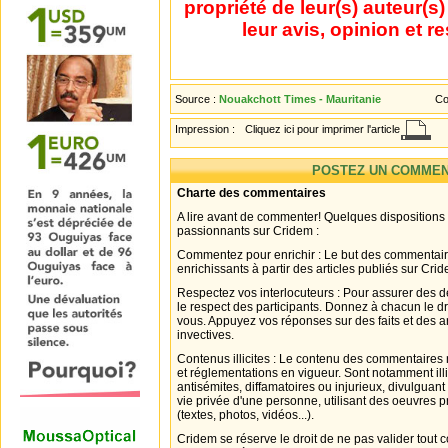
propriété de leur(s) auteur(s
leur avis, opinion et r
Source :
Nouakchott Times - Mauritanie
Co
Impression :
Cliquez ici pour imprimer l'article
POSTEZ UN COMMEN
Charte des commentaires
A lire avant de commenter! Quelques dispositions
passionnants sur Cridem :
Commentez pour enrichir : Le but des commentair
enrichissants à partir des articles publiés sur Cri
Respectez vos interlocuteurs : Pour assurer des d
le respect des participants. Donnez à chacun le d
vous. Appuyez vos réponses sur des faits et des 
invectives.
Contenus illicites : Le contenu des commentaires n
et réglementations en vigueur. Sont notamment illi
antisémites, diffamatoires ou injurieux, divulguant
vie privée d'une personne, utilisant des oeuvres p
(textes, photos, vidéos...).
Cridem se réserve le droit de ne pas valider tout