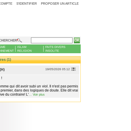
COMPTE
S'IDENTIFIER
PROPOSER UN ARTICLE
CHERCHER
SME
ISLAM
FAITS DIVERS
NNEMENT
RELIGION
INSOLITE
es (1)
(H)
19/05/2026 05:12
 !
femme qui dit avoir subi un viol. Il n'est pas permis
n premier, dans des logiques de doute. Elle dit vrai
ve du contraire! L'
…
Voir plus