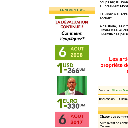
coups reçus, avant
au président Moha
ANNONCEURS
La vidéo a suscit
sociaux.
À ce stade, les ci
l’intéressée. Aucu
l’identité des pe
Les art
propriété d
Source :
Shems Maar
Impression :
Cliquez
Charte des comme
A lire avant de com
Cridem :