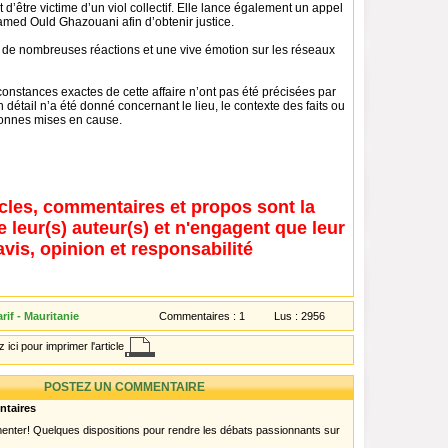
 d’être victime d’un viol collectif. Elle lance également un appel
med Ould Ghazouani afin d’obtenir justice.
é de nombreuses réactions et une vive émotion sur les réseaux
rconstances exactes de cette affaire n’ont pas été précisées par
n détail n’a été donné concernant le lieu, le contexte des faits ou
rsonnes mises en cause.
icles, commentaires et propos sont la
e leur(s) auteur(s) et n'engagent que leur
avis, opinion et responsabilité
if - Mauritanie
Commentaires :
1
Lus :
2956
 ici pour imprimer l'article
POSTEZ UN COMMENTAIRE
ntaires
menter! Quelques dispositions pour rendre les débats passionnants sur