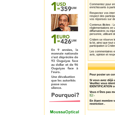
Commentez pour enri
enrichissants à parti
Respectez vos interl
respect des partici
vos réponses sur de
Contenus illicites :
réglementations en v
diffamatoires ou inju
personne, utilisant d
Cridem se réserve le
la loi, ainsi que to
participation à Cride
Les commentaires et 
avis, opinion et resp
Pour poster un com
Si vous avez déjà
Veuillez vous ident
IDENTIFICATION o
Vous n'êtes pas m
ICI
.
En étant membre 
restriction .