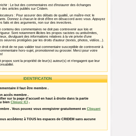
chir : Le but des commentaires est d'instaurer des échanges
r des articles publiés sur Cridem.
ocuteurs : Pour assurer des débats de qualité, un maître-mot: le
pants. Donnez à chacun le droit d'être en désaccord avec vous. Appuyez
s faits et des arguments, non sur des invectives.
 Le contenu des commentaires ne doit pas contrevenir aux lois et
igueur. Sont notamment illicites les propos racistes ou antisémites,
rieux, divulguant des informations relatives à la vie privée d'une
es oeuvres protégées par les droits d'auteur (textes, photos, vidéos...).
 droit de ne pas valider tout commentaire susceptible de contrevenir à
ut commentaire hors-sujet, promotionnel ou grossier. Merci pour votre
m!
propos sont la propriété de leur(s) auteur(s) et n'engagent que leur
onsabilité.
IDENTIFICATION
mentaire il faut être membre .
 un accès membre .
ifier sur la page d'accueil en haut à droite dans la partie
u bien
Cliquez ICI
.
embre . Vous pouvez vous enregistrer gratuitement en
Cliquant
vous accèderez à TOUS les espaces de CRIDEM sans aucune