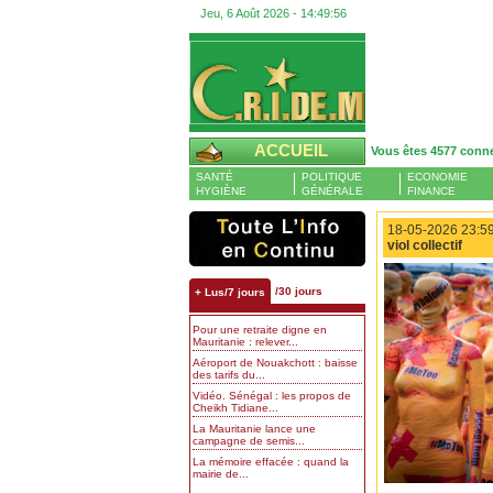
Jeu, 6 Août 2026 -
14:49:57
ACCUEIL
Vous êtes 4577 conn
SANTÉ
POLITIQUE
ECONOMIE
HYGIÈNE
GÉNÉRALE
FINANCE
18-05-2026 23:59
viol collectif
/30 jours
+ Lus/7 jours
Pour une retraite digne en
Mauritanie : relever...
Aéroport de Nouakchott : baisse
des tarifs du...
Vidéo. Sénégal : les propos de
Cheikh Tidiane...
La Mauritanie lance une
campagne de semis...
La mémoire effacée : quand la
mairie de...