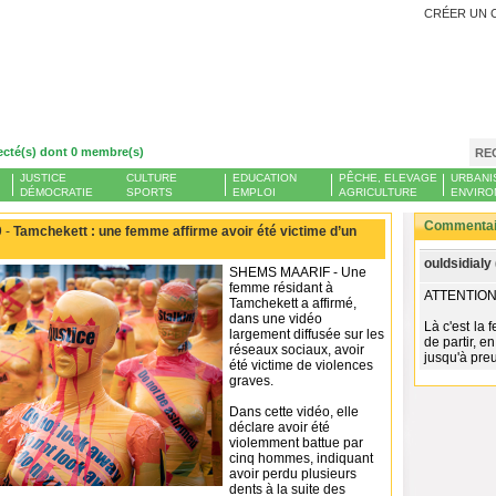
CRÉER UN 
ecté(s) dont 0 membre(s)
RE
JUSTICE
CULTURE
EDUCATION
PÊCHE, ELEVAGE
URBANI
DÉMOCRATIE
SPORTS
EMPLOI
AGRICULTURE
ENVIRO
Commentair
 -
Tamchekett : une femme affirme avoir été victime d’un
ouldsidialy 
SHEMS MAARIF - Une
femme résidant à
ATTENTION
Tamchekett a affirmé,
dans une vidéo
Là c'est la 
largement diffusée sur les
de partir, e
réseaux sociaux, avoir
jusqu'à preu
été victime de violences
graves.
Dans cette vidéo, elle
déclare avoir été
violemment battue par
cinq hommes, indiquant
avoir perdu plusieurs
dents à la suite des