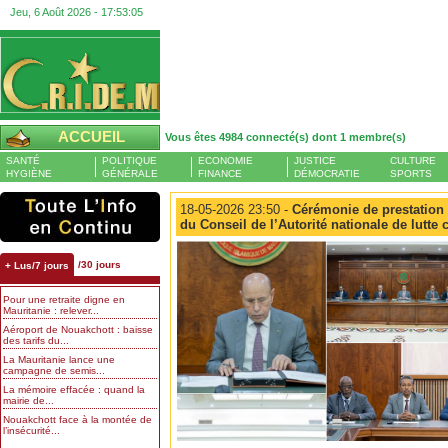
Jeu, 6 Août 2026 -
17:53:06
ACCUEIL
Vous êtes 4984 connecté(s) dont 1 membre(s)
SANTÉ
POLITIQUE
ECONOMIE
JUSTICE
CULTURE
HYGIÈNE
GÉNÉRALE
FINANCE
DÉMOCRATIE
SPORTS
18-05-2026 23:50 -
Cérémonie de prestation
du Conseil de l’Autorité nationale de lutte 
/30 jours
+ Lus/7 jours
Pour une retraite digne en
Mauritanie : relever...
Aéroport de Nouakchott : baisse
des tarifs du...
La Mauritanie lance une
campagne de semis...
La mémoire effacée : quand la
mairie de...
Nouakchott face à la montée de
l’insécurité...