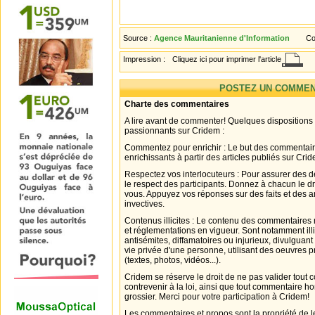
Source :
Agence Mauritanienne d'Information
Co
Impression :
Cliquez ici pour imprimer l'article
POSTEZ UN COMMEN
Charte des commentaires
A lire avant de commenter! Quelques dispositions
passionnants sur Cridem :
Commentez pour enrichir : Le but des commentair
enrichissants à partir des articles publiés sur Cri
Respectez vos interlocuteurs : Pour assurer des d
le respect des participants. Donnez à chacun le d
vous. Appuyez vos réponses sur des faits et des 
invectives.
Contenus illicites : Le contenu des commentaires n
et réglementations en vigueur. Sont notamment illi
antisémites, diffamatoires ou injurieux, divulguant
vie privée d'une personne, utilisant des oeuvres p
(textes, photos, vidéos...).
Cridem se réserve le droit de ne pas valider tout
contrevenir à la loi, ainsi que tout commentaire h
grossier. Merci pour votre participation à Cridem!
Les commentaires et propos sont la propriété de l