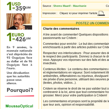
Source :
Shems Maarif - Mauritanie
Co
Impression :
Cliquez ici pour imprimer l'article
POSTEZ UN COMMEN
Charte des commentaires
A lire avant de commenter! Quelques dispositions
passionnants sur Cridem :
Commentez pour enrichir : Le but des commentair
enrichissants à partir des articles publiés sur Cri
Respectez vos interlocuteurs : Pour assurer des d
le respect des participants. Donnez à chacun le d
vous. Appuyez vos réponses sur des faits et des 
invectives.
Contenus illicites : Le contenu des commentaires n
et réglementations en vigueur. Sont notamment illi
antisémites, diffamatoires ou injurieux, divulguant
vie privée d'une personne, utilisant des oeuvres p
(textes, photos, vidéos...).
Cridem se réserve le droit de ne pas valider tout
contrevenir à la loi, ainsi que tout commentaire h
grossier. Merci pour votre participation à Cridem!
Les commentaires et propos sont la propriété de l
que leur avis, opinion et responsabilité.