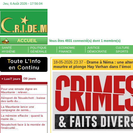
Jeu, 6 Août 2026 -
17:56:05
ACCUEIL
Vous êtes 4931 connecté(s) dont 1 membre(s)
SANTÉ
POLITIQUE
ECONOMIE
JUSTICE
CULTURE
HYGIÈNE
GÉNÉRALE
FINANCE
DÉMOCRATIE
SPORTS
18-05-2026 23:37 -
Drame à Néma : une alter
meurtre et plonge Hay Verhan dans l’émoi
/30 jours
+ Lus/7 jours
Pour une retraite digne en
Mauritanie : relever...
Aéroport de Nouakchott : baisse
des tarifs du...
La Mauritanie lance une
campagne de semis...
La mémoire effacée : quand la
mairie de...
Nouakchott face à la montée de
l’insécurité...